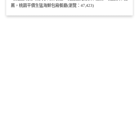
薦，桃園平價生猛海鮮包廂餐廳(瀏覽：47,423)