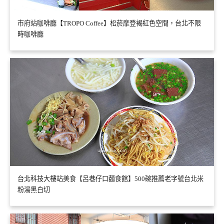
市府站咖啡廳【TROPO Coffee】松菸摩登褐紅色空間，台北不限
時咖啡廳
台北科技大樓站美食【呂巷仔口麵食館】500碗推薦老字號台北米
粉湯黑白切