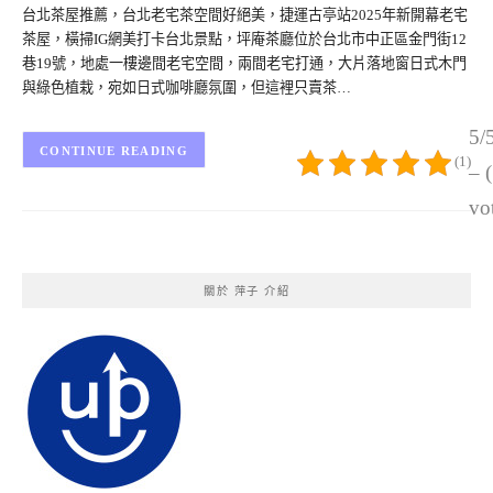
台北茶屋推薦，台北老宅茶空間好絕美，捷運古亭站2025年新開幕老宅
茶屋，橫掃IG網美打卡台北景點，坪庵茶廳位於台北市中正區金門街12
巷19號，地處一樓邊間老宅空間，兩間老宅打通，大片落地窗日式木門
與綠色植栽，宛如日式咖啡廳氛圍，但這裡只賣茶…
5/
CONTINUE READING
(1)
– 
vo
關於 萍子 介紹