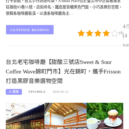
打卡景點，台北手作烘焙可頌，A Small Place位於臺北市中正區板溪里
牯嶺街95巷51號，店如命名，鐵皮屋貨櫃黑色門面，小巧長條形空間，
很韓系咖啡廳裝潢，以澳系咖啡廳為主…
4/
CONTINUE READING
(4)
(4
vo
台北老宅咖啡廳【甜酸三號店Sweet & Sour
Coffee Wave錦町門市】光在錦町，攜手Frisson
打造黑膠音樂選物空間
3C美妝
UPSSMILE
2026-05-11