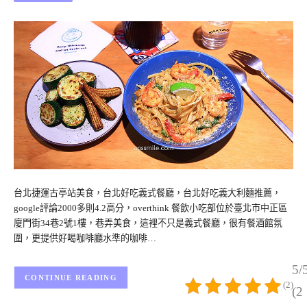
台北捷運古亭站美食，台北好吃義式餐廳，台北好吃義大利麵推薦，
google評論2000多則4.2高分，overthink 餐飲小吃部位於臺北市中正區
廈門街34巷2號1樓，巷弄美食，這裡不只是義式餐廳，很有餐酒館氛
圍，更提供好喝咖啡廳水準的咖啡…
5/
CONTINUE READING
(2)
(2