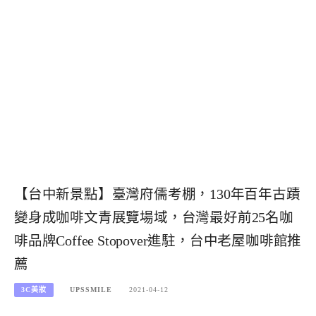
【台中新景點】臺灣府儒考棚，130年百年古蹟
變身成咖啡文青展覽場域，台灣最好前25名咖
啡品牌Coffee Stopover進駐，台中老屋咖啡館推
薦
3C美妝
UPSSMILE
2021-04-12