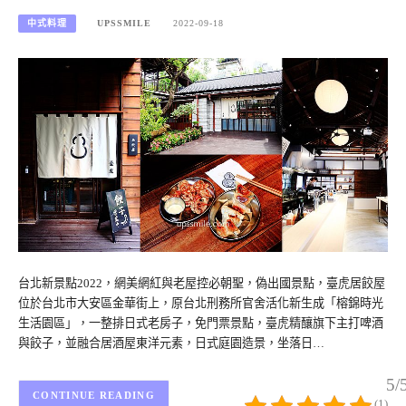
中式料理
UPSSMILE
2022-09-18
台北新景點2022，網美網紅與老屋控必朝聖，偽出國景點，臺虎居餃屋
位於台北市大安區金華街上，原台北刑務所官舍活化新生成「榕錦時光
生活園區」，一整排日式老房子，免門票景點，臺虎精釀旗下主打啤酒
與餃子，並融合居酒屋東洋元素，日式庭園造景，坐落日…
5/
CONTINUE READING
(1)