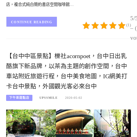
店，複合式純白簡約書店空間咖啡館…
5/
CONTINUE READING
(1)
– 
vo
【台中中區景點】櫟社acornpoet，台中日出乳
酪旗下新品牌，以茶為主題的創作空間，台中
車站附近旅遊行程，台中美食地圖，IG網美打
卡台中景點，外國觀光客必來台中
下午茶甜點店
UPSSMILE
2020-05-02