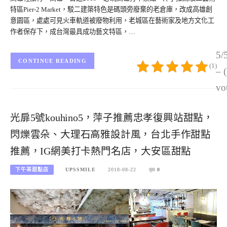
特區Pier-2 Market，駁二建築特色是碼頭旁廢棄的老倉庫，改成高雄創
意園區，處處可見火車軌道被廢物利用，老城區在藝術家及地方文化工
作者保存下，成台灣最具成功藝文特區，…
5/
CONTINUE READING
(1)
– 
vo
光扉5號kouhino5，萍子推薦忠孝復興站甜點，
閃爍雲朵、大理石高雅設計風，台北手作甜點
推薦，IG網美打卡熱門名店，大安區甜點
下午茶甜點店
UPSSMILE
2018-08-22
0