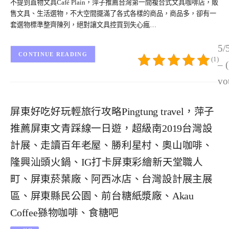
不提到直物文具Café Plain，萍子推薦台灣第一間複合式文具咖啡店，販
售文具、生活選物，不大空間擺滿了各式各樣的商品，商品多，卻有一
套選物標準整齊陳列，絕對讓文具控買到失心瘋…
5/
CONTINUE READING
(1)
– 
vo
屏東好吃好玩輕旅行攻略Pingtung travel，萍子
推薦屏東文青踩線一日遊，超級南2019台灣設
計展、走讀百年老屋、勝利星村、奧山咖啡、
隆興汕頭火鍋、IG打卡屏東彩繪新天堂職人
町、屏東菸葉廠、阿西冰店、台灣設計展主展
區、屏東縣民公園、前台糖紙漿廠、Akau
Coffee猻物咖啡、食糖吧