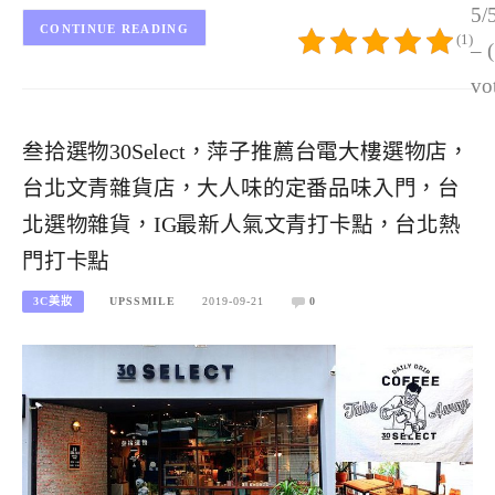
5/
CONTINUE READING
(1)
– 
vo
叁拾選物30Select，萍子推薦台電大樓選物店，
台北文青雜貨店，大人味的定番品味入門，台
北選物雜貨，IG最新人氣文青打卡點，台北熱
門打卡點
3C美妝
UPSSMILE
2019-09-21
0