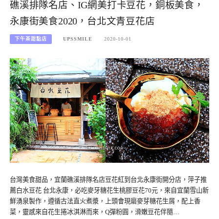
礁溪排隊名店、IG網美打卡豆花，銅板美食，
永康街美食2020，台北文青豆花店
下午茶甜點店
UPSSMILE
2020-10-01
台灣美食甜品，宜蘭礁溪排隊名店豆花紅到台北永康街開分店，萍子推
薦白水豆花 台北永康，必吃麥牙糖花生桃膠豆花70元，來自宜蘭雪山新
鮮湧泉製作，遵循古法直火煮漿，上頭會現磨麥芽糖花生屑，配上香
菜，靈感來自花生捲冰淇淋而來，Q彈粉圓，滑嫩豆花伴隨…