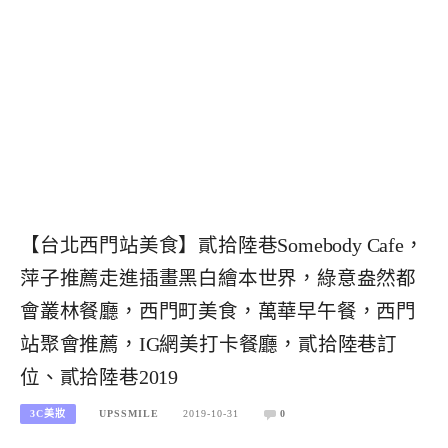
【台北西門站美食】貳拾陸巷Somebody Cafe，
萍子推薦走進插畫黑白繪本世界，綠意盎然都
會叢林餐廳，西門町美食，萬華早午餐，西門
站聚會推薦，IG網美打卡餐廳，貳拾陸巷訂
位、貳拾陸巷2019
3C美妝
UPSSMILE
2019-10-31
0