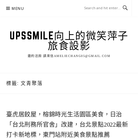
Skip
MENU
to
content
UPSSMILE向上的微笑萍子
旅食設影
邀約洽詢 請來信AMELIECHANG05@GMAIL.COM
標籤:
文青聚落
臺虎居餃屋，榕錦時光生活園區美食，日治
「台北刑務所官舍」改建，台北景點2022最新
打卡新地標，東門站附近美食景點推薦