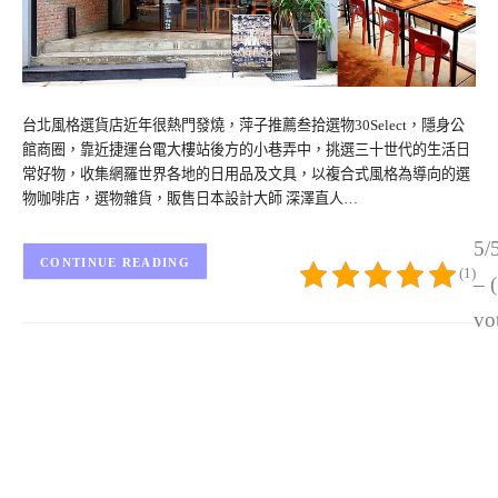
台北風格選貨店近年很熱門發燒，萍子推薦叁拾選物30Select，隱身公
館商圈，靠近捷運台電大樓站後方的小巷弄中，挑選三十世代的生活日
常好物，收集網羅世界各地的日用品及文具，以複合式風格為導向的選
物咖啡店，選物雜貨，販售日本設計大師 深澤直人…
5/
CONTINUE READING
(1)
– 
vo