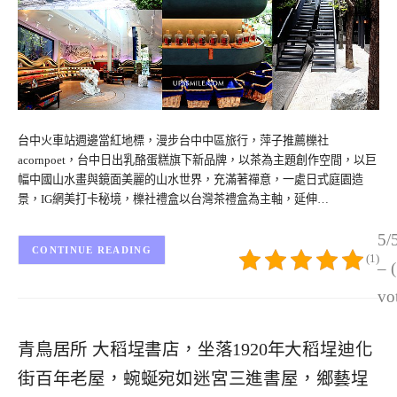
台中火車站週邊當紅地標，漫步台中中區旅行，萍子推薦櫟社
acornpoet，台中日出乳酪蛋糕旗下新品牌，以茶為主題創作空間，以巨
幅中國山水畫與鏡面美麗的山水世界，充滿著禪意，一處日式庭園造
景，IG網美打卡秘境，櫟社禮盒以台灣茶禮盒為主軸，延伸…
5/
CONTINUE READING
(1)
– 
vo
青鳥居所 大稻埕書店，坐落1920年大稻埕迪化
街百年老屋，蜿蜒宛如迷宮三進書屋，鄉藝埕