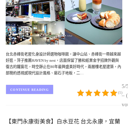
台北赤峰街老屋化身設計師選物咖啡館，讓中山站、赤峰街一帶越來越
好逛，萍子推薦HAVEN by nest，店面保留了勝和紙業金字招牌外觀與
復古的鐵窗花，時空靜止在80年最興盛美好時代，兩層樓老屋建築，內
部簡約透視感現代設計風格、磨石子地板，二…
5/
CONTINUE READING
(1)
– 
vo
【東門永康街美食】白水豆花 台北永康，宜蘭