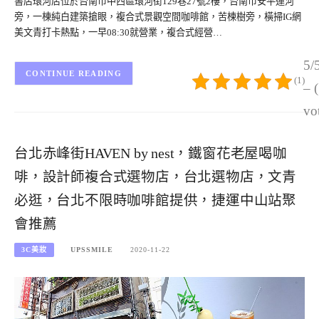
書店環河店位於台南市中西區環河街129巷27號2樓，台南市安平運河
旁，一棟純白建築搶眼，複合式景觀空間咖啡館，苦楝樹旁，橫掃IG網
美文青打卡熱點，一早08:30就營業，複合式經營…
5/
CONTINUE READING
(1)
– 
vo
台北赤峰街HAVEN by nest，鐵窗花老屋喝咖
啡，設計師複合式選物店，台北選物店，文青
必逛，台北不限時咖啡館提供，捷運中山站聚
會推薦
3C美妝
UPSSMILE
2020-11-22