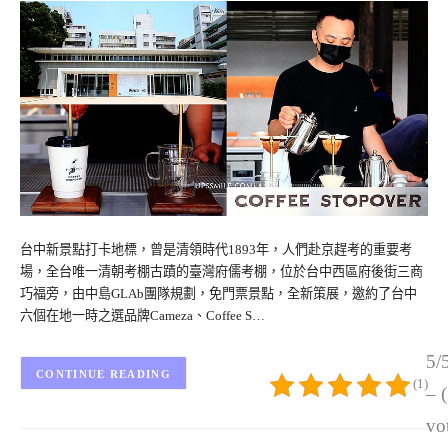
台中新景點打卡地標，曾是清領時代1893年，人們赴京趕考的重要考
場，全台唯一清朝考棚古蹟的臺灣府儒考棚，位於台中西區府後街三商
巧福旁，由中島GLAb團隊規劃，免門票景點，全新策展，邀約了台中
六個在地一時之選品牌Cameza、Coffee S…
5/
CONTINUE READING
(1)
– 
vo