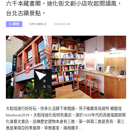
六千本藏書閣，迪化街文創小店吹起閱讀風，
台北古蹟景點，
3C美妝
UPSSMILE
2020-03-06
大稻埕旅行好好玩，你多久沒靜下來閱讀，萍子推薦青鳥居所 鄉藝埕
bleubook2019，大稻埕迪化街特色書店，源於1920年代的高進塩館即將
化身藝文書店，這棟歷史建物本身有三進，第一與第二進是青鳥、第三
進是東南亞的季風帶、草根書室，兩相攜手…