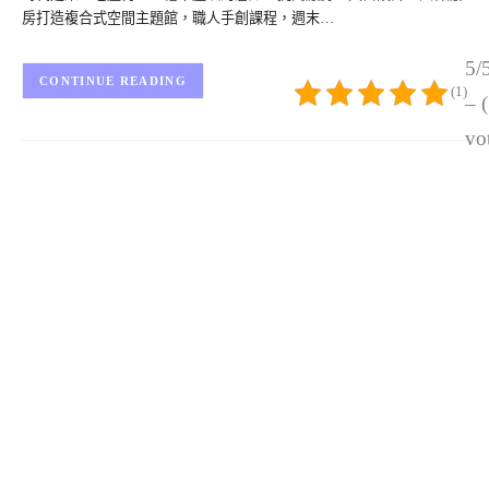
房打造複合式空間主題館，職人手創課程，週末…
5/
CONTINUE READING
(1)
– 
vo