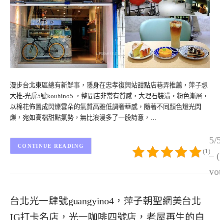
漫步台北東區總有新鮮事，隱身在忠孝復興站甜點店巷弄推薦，萍子想
大推-光扉5號kouhino5 ，整間店非常有質感，大理石裝潢，粉色漸層，
以棉花佈置成閃爍雲朵的氣質高雅低調奢華感，隨著不同顏色燈光閃
爍，宛如高檔甜點氣勢，無比浪漫多了一股詩意，…
5/
CONTINUE READING
(1)
– 
vo
台北光一肆號guangyino4，萍子朝聖網美台北
IG打卡名店，光一咖啡四號店，老屋再生的白