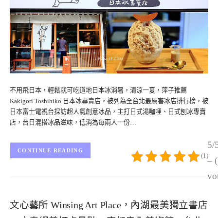
不用飛日本，輕鬆就可吃道地日本冰消暑，清涼一夏，萍子推薦
Kakigori Toshihiko 日本冰專賣店，被列為全台北最厲害冰店排行榜，被
日本富士電視台採訪超人氣創意冰品，主打日式湯咖哩、日式刨冰專賣
店，台日混搭冰品滋味，低消為每兩人一份…
5/
CONTINUE READING
(1)
– 
vo
文心藝所 Winsing Art Place，內湖最美獨立書店