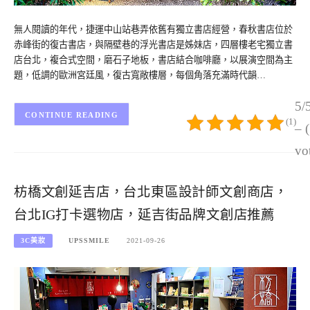
無人閱讀的年代，捷運中山站巷弄依舊有獨立書店經營，春秋書店位於
赤峰街的復古書店，與隔壁巷的浮光書店是姊妹店，四層樓老宅獨立書
店台北，複合式空間，磨石子地板，書店結合咖啡廳，以展演空間為主
題，低調的歐洲宮廷風，復古寬敞樓層，每個角落充滿時代韻…
5/
CONTINUE READING
(1)
– 
vo
枋橋文創延吉店，台北東區設計師文創商店，
台北IG打卡選物店，延吉街品牌文創店推薦
3C美妝
UPSSMILE
2021-09-26