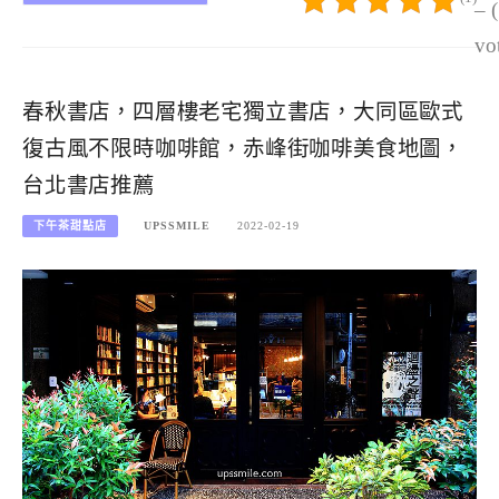
– 
vo
春秋書店，四層樓老宅獨立書店，大同區歐式
復古風不限時咖啡館，赤峰街咖啡美食地圖，
台北書店推薦
下午茶甜點店
UPSSMILE
2022-02-19