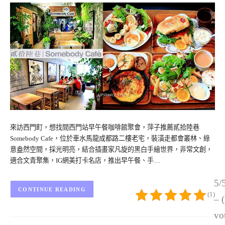
來訪西門町，想找間西門站早午餐咖啡館聚會，萍子推薦貳拾陸巷
Somebody Cafe，位於車水馬龍成都路二樓老宅，裝潢走都會叢林、綠
意盎然空間，採光明亮，結合插畫家凡旋的黑白手繪世界，非常文創，
適合文青聚集，IG網美打卡名店，推出早午餐、手…
5/
CONTINUE READING
(1)
– 
vo