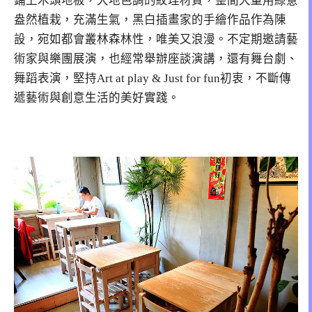
鋪上木頭地板，大地色調的紋理材質，整間大量用綠意
盎然植栽，充滿生氣，黑白插畫家的手繪作品作為陳
設，宛如都會叢林森林性，唯美又浪漫。不定期邀請藝
術家與樂團展演，也經常舉辦座談演講，還有舞台劇、
舞蹈表演，堅持Art at play & Just for fun初衷，不斷傳
遞藝術與創意生活的美好實踐。