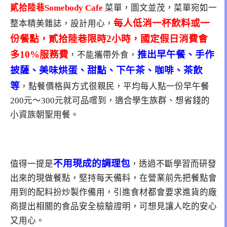
貳拾陸巷Somebody Cafe
菜單，圖文並茂，菜單宛如一
每人低消一杯飲料或一
整本精美雜誌，設計用心，
份餐點，貳拾陸巷限時2小時，國定假日消費會
多10%服務費
推出早午餐、手作
，不能攜帶外食，
披薩、美味烘蛋、甜點、下午茶、咖啡、茶飲
等
，點餐價格與方式很親民，平均每人點一份早午餐
200元～300元就可品嚐到，適合學生族群、想省錢的
小資族朝聖用餐。
不用現成的調理包
值得一提是
，透過不斷學習而研發
出來的現做餐點，堅持每天備料，在營業前先把餐點會
用到的配料扮炒製作備用，引進食材都會要求進貨的廠
商提出相關的食品安全檢驗證明，可想見讓人吃的安心
又用心。