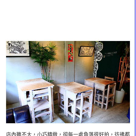
店內雖不大，小巧精緻，卻每一處角落很好拍，彷彿都