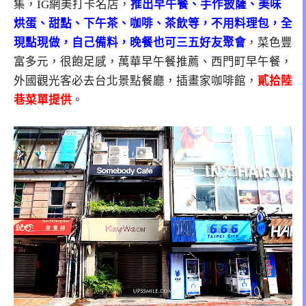
集，IG網美打卡名店，
推出早午餐、手作披薩、美味
烘蛋、甜點、下午茶、咖啡、茶飲等，不用料理包，全
現點現做，自己備料，晚餐也可三五好友聚會
，菜色豐
富多元，很飽足感，萬華早午餐推薦、西門町早午餐，
外國觀光客必去台北景點餐廳，插畫家咖啡館，
貳拾陸
巷菜單提供
。