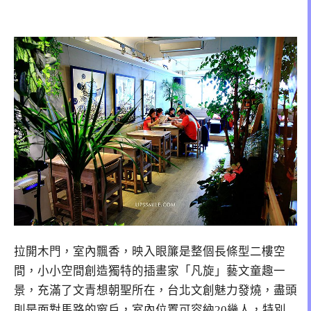
拉開木門，室內飄香，映入眼簾是整個長條型二樓空
間，小小空間創造獨特的插畫家「凡旋」藝文童趣一
景，充滿了文青想朝聖所在，台北文創魅力發燒，盡頭
則是面對馬路的窗戶，室內位置可容納20幾人，特別