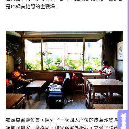
是IG網美拍照的主戰場。
盡頭靠窗邊位置，陳列了一張四人座位的皮革沙發區，
宛如回到家一樣格局，陽光從窗外折射，充滿了暖意，