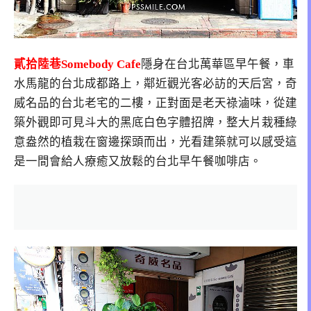
貳拾陸巷Somebody Cafe
隱身在台北萬華區早午餐，車
水馬龍的台北成都路上，鄰近觀光客必訪的天后宮，奇
威名品的台北老宅的二樓，正對面是老天祿滷味，從建
築外觀即可見斗大的黑底白色字體招牌，整大片栽種綠
意盎然的植栽在窗邊探頭而出，光看建築就可以感受這
是一間會給人療癒又放鬆的台北早午餐咖啡店。