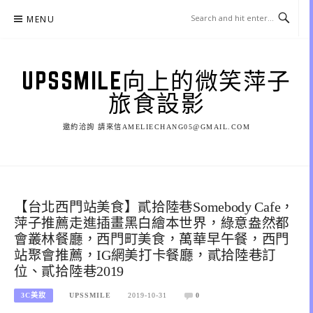
Skip
MENU
to
content
UPSSMILE向上的微笑萍子
旅食設影
邀約洽詢 請來信AMELIECHANG05@GMAIL.COM
【台北西門站美食】貳拾陸巷Somebody Cafe，
萍子推薦走進插畫黑白繪本世界，綠意盎然都
會叢林餐廳，西門町美食，萬華早午餐，西門
站聚會推薦，IG網美打卡餐廳，貳拾陸巷訂
位、貳拾陸巷2019
3C美妝
UPSSMILE
2019-10-31
0