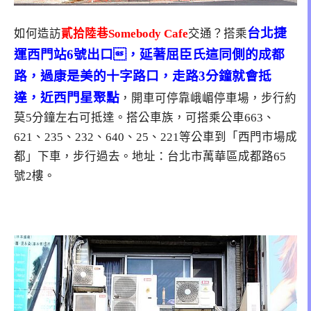
台北捷
如何造訪
貳拾陸巷Somebody Cafe
交通？搭乘
運西門站6號出口，延著屈臣氏這同側的成都
路，過康是美的十字路口，走路3分鐘就會抵
達，近西門星聚點
，開車可停靠峨嵋停車場，步行約
莫5分鐘左右可抵達。搭公車族，可搭乘公車663、
621、235、232、640、25、221等公車到「西門市場成
都」下車，步行過去。地址：台北市萬華區成都路65
號2樓。