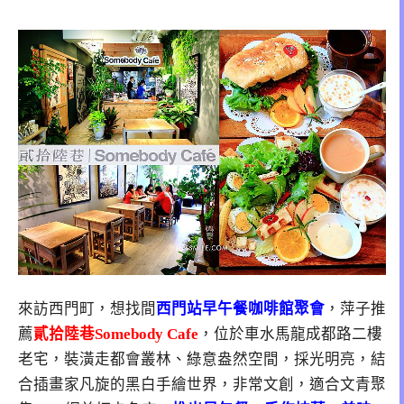
來訪西門町，想找間
西門站早午餐咖啡館聚會
，萍子推
薦
貳拾陸巷Somebody Cafe
，位於車水馬龍成都路二樓
老宅，裝潢走都會叢林、綠意盎然空間，採光明亮，結
合插畫家凡旋的黑白手繪世界，非常文創，適合文青聚