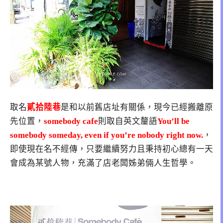
取名
貳拾陸巷
是和以前舊店址有關係，現今已經搬離原
先位置，
somebody cafe
則取自英文釐語
You’ll be
somebody someday, even if you’re nobody right now.
，
即使現在名不經傳，只要繼續努力且秉持初心總有一天
會成為某號人物，充滿了店老闆姊弟倆人生哲學。