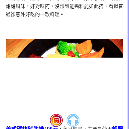
甜甜風味，好對味阿，沒想到能醬料能如此搭，看似普
通卻意外好吃的一款料理。
美式碳烤豬肋排490元
舒肥