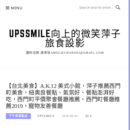
Skip
MENU
to
content
UPSSMILE向上的微笑萍子
旅食設影
邀約洽詢 請來信AMELIECHANG05@GMAIL.COM
【台北美食】A.K.12 美式小館，萍子推薦西門
町美食，紐奧良餐點、氣氛好、餐點澎湃好
吃，西門町平價聚會餐廳推薦，西門町餐廳推
薦2019，寵物友善餐廳
下午茶甜點店
UPSSMILE
2019-08-01
0