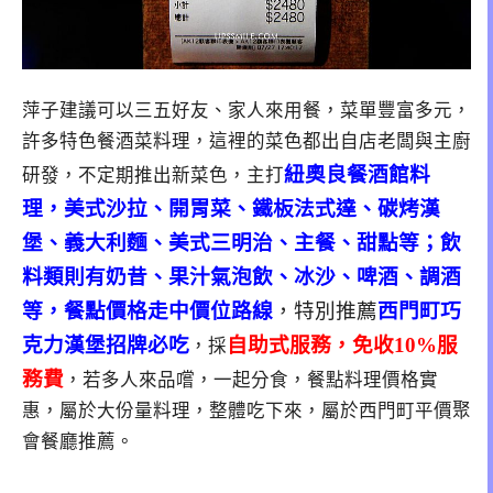
萍子建議可以三五好友、家人來用餐，菜單豐富多元，
許多特色餐酒菜料理，這裡的菜色都出自店老闆與主廚
紐奧良餐酒館料
研發，不定期推出新菜色，主打
理，美式沙拉、開胃菜、鐵板法式達、碳烤漢
堡、義大利麵、美式三明治、主餐、甜點等；飲
料類則有奶昔、果汁氣泡飲、冰沙、啤酒、調酒
等，餐點價格走中價位路線
，特別推薦
西門町巧
克力漢堡招牌必吃
自助式服務，免收10%服
，採
務費
，若多人來品嚐，一起分食，餐點料理價格實
惠，屬於大份量料理，整體吃下來，屬於西門町平價聚
會餐廳推薦。