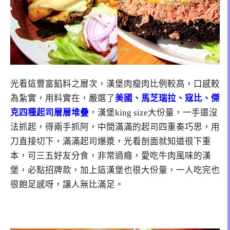
光看這豐富餡料之層次，漢堡肉瘦肉比例較高，口感較
為紮實，用料實在，嚴選了
美國、馬芝瑞拉、寇比、傑
克四種起司層層堆疊
，漢堡king size大份量，一手還沒
法抓起，得兩手抓阿，中間滿滿的起司四重奏巧思，用
刀直接切下，滿滿起司爆漿，光看剖面就知道很下重
本，可三五好友分食，非常過癮，愛吃牛肉風味的漢
堡，必點招牌款，加上這漢堡也很大份量，一人吃完也
很飽足感呀，讓人無比滿足。