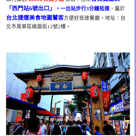
「西門站6號出口」
，一出站步行3分鐘抵達
，屬於
台北捷運美食地圖饕客
方便好抵達餐廳。地址：台
北市萬華區峨眉街12號2樓。