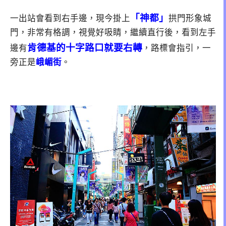
「神都」
一出站會看到右手邊，現今掛上
拱門形象城
門，非常有格調，視覺好吸睛，繼續直行後，看到左手
肯德基的十字路口
就要右轉
邊有
，路標會指引，一
旁正是
峨嵋街
。