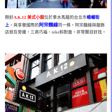
剛好
A.K.12 美式小館
位於車水馬龍的台北市
峨嵋街
阿宗麵線
上
，與享譽國際的
同一條，阿宗麵線與服飾
店就在旁邊，三商巧福、nike斜對面，非常醒目好找。