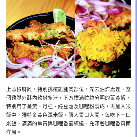
上頭椒麻雞，特別挑選雞腿肉部位，先去油炸處理，整
個雞腿外酥內軟嫩多汁，下方撲滿粒粒分明的薑黃飯，
特別用了薑黃、月桂、綠豆蔻及咖哩粉製成，再加入米
飯中，獨特金黃色澤米飯，讓人胃口大開，每吃下一口
米飯，滿滿的薑黃與咖哩香氣繚繞，充滿著咖哩香料南
洋風。