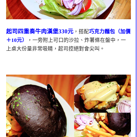
起司四重奏牛肉漢堡330元
，搭配
巧克力麵包（加價
＋10元）
，一旁附上可口的沙拉、炸薯條在盤中，一
上桌大份量非常吸睛，起司控絕對會尖叫。