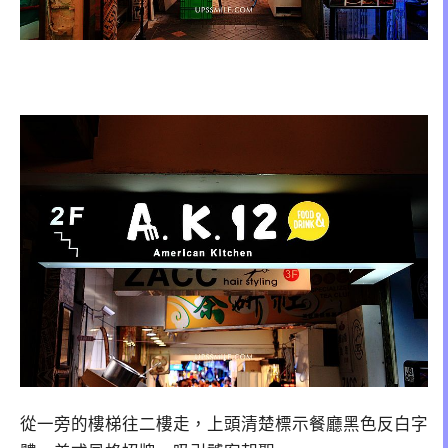
從一旁的樓梯往二樓走，上頭清楚標示餐廳黑色反白字