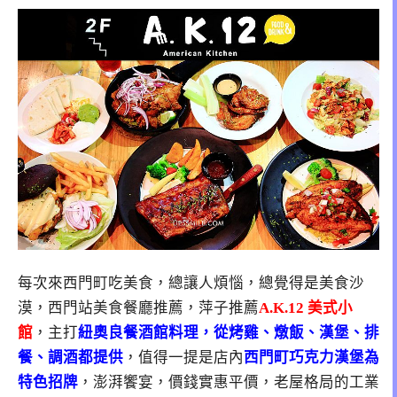
每次來西門町吃美食，總讓人煩惱，總覺得是美食沙
漠，西門站美食餐廳推薦，萍子推薦
A.K.12 美式小
館
，主打
紐奧良餐酒館料理，從烤雞、燉飯、漢堡、排
餐、調酒都提供
，值得一提是店內
西門町巧克力漢堡為
特色招牌
，澎湃饗宴，價錢實惠平價，老屋格局的工業