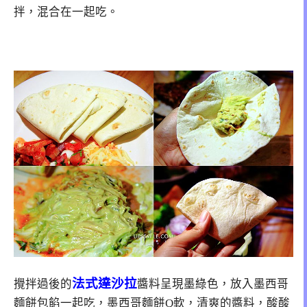
拌，混合在一起吃。
法式達沙拉
攪拌過後的
醬料呈現墨綠色，放入墨西哥
麵餅包餡一起吃，墨西哥麵餅Q軟，清爽的醬料，酸酸