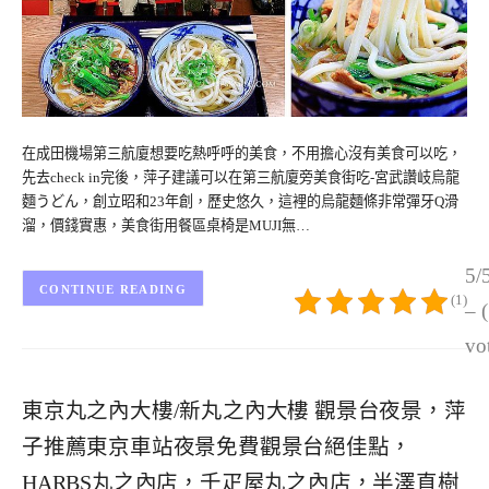
在成田機場第三航廈想要吃熱呼呼的美食，不用擔心沒有美食可以吃，
先去check in完後，萍子建議可以在第三航廈旁美食街吃-宮武讚岐烏龍
麵うどん，創立昭和23年創，歷史悠久，這裡的烏龍麵條非常彈牙Q滑
溜，價錢實惠，美食街用餐區桌椅是MUJI無…
5/
CONTINUE READING
(1)
– 
vo
東京丸之內大樓/新丸之內大樓 觀景台夜景，萍
子推薦東京車站夜景免費觀景台絕佳點，
HARBS丸之內店，千疋屋丸之內店，半澤直樹