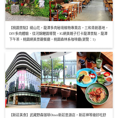
【桃園景點】繞山花，龍潭多肉秘境植物專賣店，三和青創基地，
DIY多肉體驗、佳河錦鯉園導覽，IG網美親子打卡龍潭景點，龍潭
下午茶，桃園網美景觀餐廳，桃園森林系咖啡廳(瀏覽：1)
【新莊美食】武藏野森珈琲Diner新莊思源店，新莊神等級好吃舒