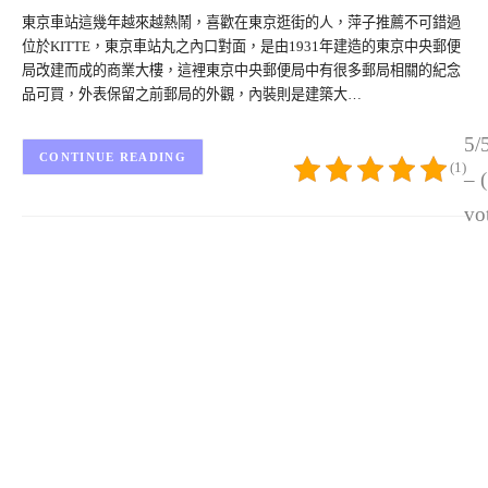
東京車站這幾年越來越熱鬧，喜歡在東京逛街的人，萍子推薦不可錯過
位於KITTE，東京車站丸之內口對面，是由1931年建造的東京中央郵便
局改建而成的商業大樓，這裡東京中央郵便局中有很多郵局相關的紀念
品可買，外表保留之前郵局的外觀，內裝則是建築大…
5/
CONTINUE READING
(1)
– 
vo