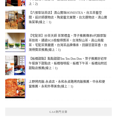
上：2)
【六張犁站茶店】清山寶珠HONESTEA，台北茶藝空
間，設計師選物店，陶瓷藝文展覽，台北選物店，清山寶
珠菜單(線上：1)
【宅配茶】炒茶天師 茶葉禮盒，萍子推薦傳承6代醇厚製
茶技術，通過SGS檢驗得獎茶，台灣梨山茶、高山烏龍
茶、宅配茶葉嚴選，台灣茶品牌傳承，回韻甘甜茶香，台
灣得獎茶推薦(線上：1)
【板橋甜點】點點甜甜Ten Ten Den Den，萍子推薦好初早
午餐旗下甜點店，板橋咖啡館，板橋下午茶，板橋站附近
甜點店推薦(線上：1)
上野烤肉飯-永貞店，永和永貞路烤肉飯推薦，中永和便
當推薦，永和外帶美食(線上：1)
GA4熱門文章