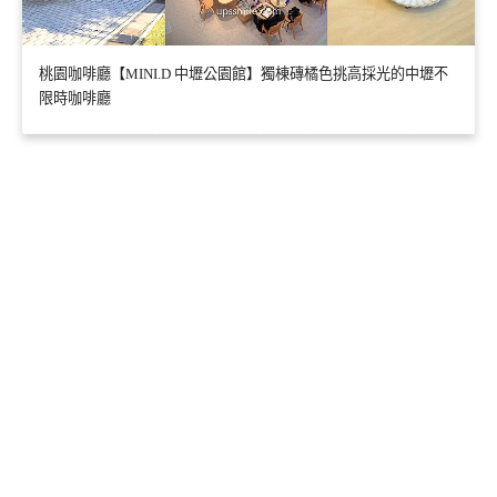
桃園咖啡廳【MINI.D 中壢公園館】獨棟磚橘色挑高採光的中壢不
限時咖啡廳