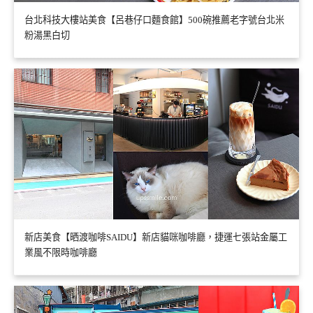
台北科技大樓站美食【呂巷仔口麵食館】500碗推薦老字號台北米
粉湯黑白切
新店美食【晒渡咖啡SAIDU】新店貓咪咖啡廳，捷運七張站金屬工
業風不限時咖啡廳