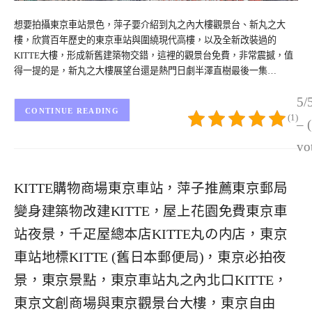
想要拍攝東京車站景色，萍子要介紹到丸之內大樓觀景台、新丸之大
樓，欣賞百年歷史的東京車站與圍繞現代高樓，以及全新改裝過的
KITTE大樓，形成新舊建築物交錯，這裡的觀景台免費，非常震撼，值
得一提的是，新丸之大樓展望台還是熱門日劇半澤直樹最後一集…
5/
CONTINUE READING
(1)
– 
vo
KITTE購物商場東京車站，萍子推薦東京郵局
變身建築物改建KITTE，屋上花園免費東京車
站夜景，千疋屋總本店KITTE丸の内店，東京
車站地標KITTE (舊日本郵便局)，東京必拍夜
景，東京景點，東京車站丸之內北口KITTE，
東京文創商場與東京觀景台大樓，東京自由