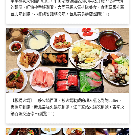
李掌櫃功夫製麵中山店，中山站最強麵店搭小菜吃到飽，Q彈帶勁
的麵條，紅油抄手好涮嘴，大同區超人氣排隊美食，食尚玩家推薦
台北吃到飽，小資族省錢族必吃，台北美食麵店(瀏覽：1)
【板橋火鍋】吉哆火鍋百匯，被火鍋耽誤的超人氣吃到飽buffet，
板橋吃到飽，新北最強火鍋吃到飽，江子翠站火鍋吃到飽，吉哆火
鍋百匯交通停車(瀏覽：1)