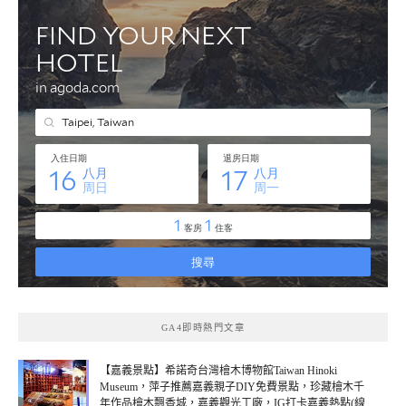
GA4即時熱門文章
【嘉義景點】希諾奇台灣檜木博物館Taiwan Hinoki
Museum，萍子推薦嘉義親子DIY免費景點，珍藏檜木千
年作品檜木飄香城，嘉義觀光工廠，IG打卡嘉義熱點(線