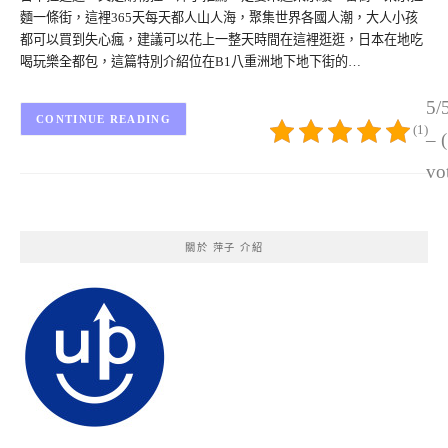
麵一條街，這裡365天每天都人山人海，聚集世界各國人潮，大人小孩
都可以買到失心瘋，建議可以花上一整天時間在這裡逛逛，日本在地吃
喝玩樂全都包，這篇特別介紹位在B1八重洲地下地下街的…
5/
CONTINUE READING
(1)
– 
vo
關於 萍子 介紹