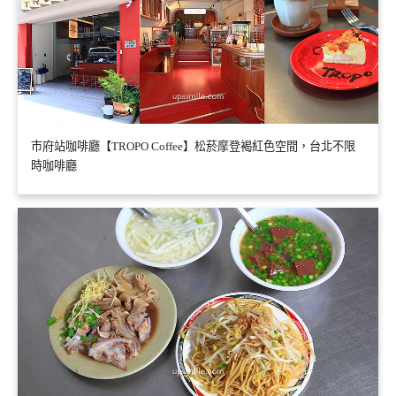
市府站咖啡廳【TROPO Coffee】松菸摩登褐紅色空間，台北不限
時咖啡廳