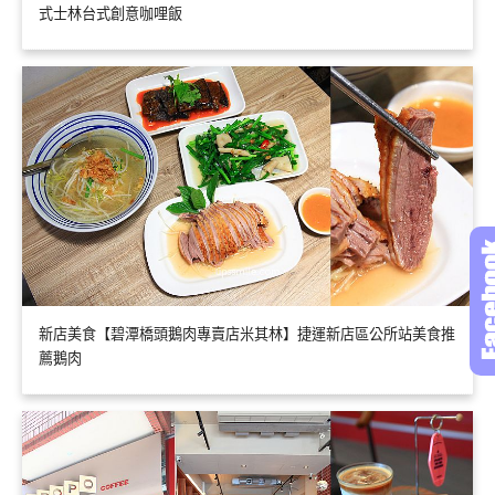
式士林台式創意咖哩飯
新店美食【碧潭橋頭鵝肉專賣店米其林】捷運新店區公所站美食推
薦鵝肉