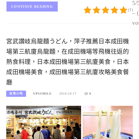
5/
CONTINUE READING
(1)
– 
vo
宮武讚岐烏龍麵うどん，萍子推薦日本成田機
場第三航廈烏龍麵，在成田機場等飛機往返的
熱食料理，日本成田機場第三航廈美食，日本
成田機場美食，成田機場第三航廈攻略美食餐
廳
在地小吃
UPSSMILE
2016-10-17
0