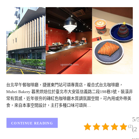
台北早午餐咖啡廳，捷運東門站可頌專賣店，複合式台北咖啡廳，
Muhei Bakery 暮黑烘焙位於臺北市大安區信義路二段198巷3號，裝潢非
常有質感，近年很夯的磚紅色咖啡廳木質調氛圍空間，可內用或外帶美
食，來自本事空間設計，主打多種口味可頌與…
5/
CONTINUE READING
(2)
(2