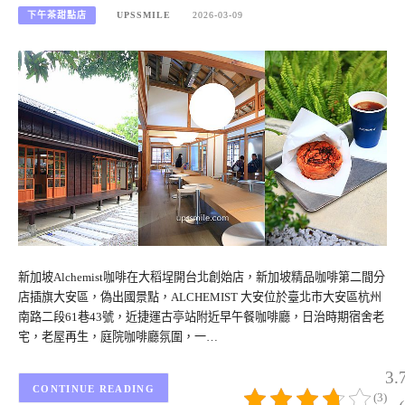
下午茶甜點店
UPSSMILE
2026-03-09
新加坡Alchemist咖啡在大稻埕開台北創始店，新加坡精品咖啡第二間分
店插旗大安區，偽出國景點，ALCHEMIST 大安位於臺北市大安區杭州
南路二段61巷43號，近捷運古亭站附近早午餐咖啡廳，日治時期宿舍老
宅，老屋再生，庭院咖啡廳氛圍，一…
3.
CONTINUE READING
(3)