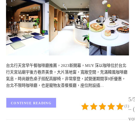
台北行天宮早午餐咖啡廳推薦，2023新開幕，MUY 莯以咖啡位於台北
行天宮站廟宇後方巷弄美食，大片落地窗，寬敞空間，充滿韓風咖啡廳
氣息，時尚銀色桌子搭配高腳椅，非常摩登，試營運期間享9折優惠，
台北不限時咖啡廳，也是寵物友善餐餐廳，座位附設插…
5/
CONTINUE READING
(1)
– 
vo