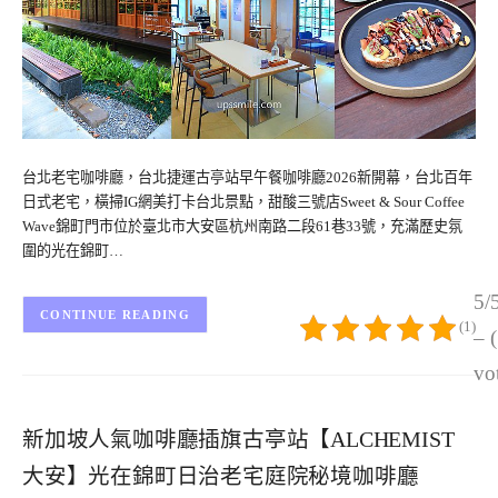
台北老宅咖啡廳，台北捷運古亭站早午餐咖啡廳2026新開幕，台北百年
日式老宅，橫掃IG網美打卡台北景點，甜酸三號店Sweet & Sour Coffee
Wave錦町門市位於臺北市大安區杭州南路二段61巷33號，充滿歷史氛
圍的光在錦町…
5/
CONTINUE READING
(1)
– 
vo
新加坡人氣咖啡廳插旗古亭站【ALCHEMIST
大安】光在錦町日治老宅庭院秘境咖啡廳