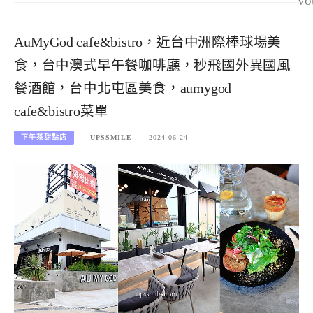
vo
AuMyGod cafe&bistro，近台中洲際棒球場美
食，台中澳式早午餐咖啡廳，秒飛國外異國風
餐酒館，台中北屯區美食，aumygod
cafe&bistro菜單
下午茶甜點店
UPSSMILE
2024-06-24