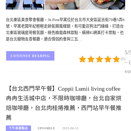
台北東區美食聚會餐廳，At.First早寓位於台北市大安區延吉街70巷5弄6
號，早寓老闆年紀輕輕走帥氣韓風樣貌，有可愛店狗法鬥緣緣，打造台
北東區玻璃屋用餐氛圍，綠色植栽森林妝點，橫掃IG網美打卡景點，也
是台北寵物友善餐廳，適合情侶約會與三五…
5/
CONTINUE READING
(1)
– 
vo
【台北西門早午餐】Coppii Lumii living coffee
冉冉生活城中店，不限時咖啡廳，台北自家烘
焙咖啡廳，台北肉桂捲推薦，西門站早午餐推
薦
下午茶甜點店
UPSSMILE
2023-06-15