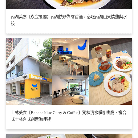
內湖美食【永宝餐廳】內湖快炒聚會首選，必吃內湖山東燒雞與水
餃
士林美食【Banana blue Curry & Coffee】獨棟清水模咖啡廳，複合
式士林台式創意咖哩飯