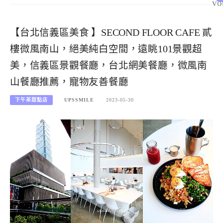
vo
【台北信義區美食 】SECOND FLOOR CAFE 貳
樓微風南山，絕美純白空間，遠眺101景觀超
美，信義區景觀餐廳，台北網美餐廳，微風南
山餐廳推薦，寵物友善餐廳
下午茶甜點店
UPSSMILE
2023-05-30