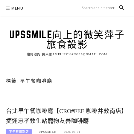
Skip
MENU
to
content
UPSSMILE向上的微笑萍子
旅食設影
邀約洽詢 請來信AMELIECHANG05@GMAIL.COM
標籤:
早午餐咖啡廳
台北早午餐咖啡廳【CRO#FEE 咖啡井敦南店】
捷運忠孝敦化站寵物友善咖啡廳
下午茶甜點店
UPSSMILE
2026-06-01