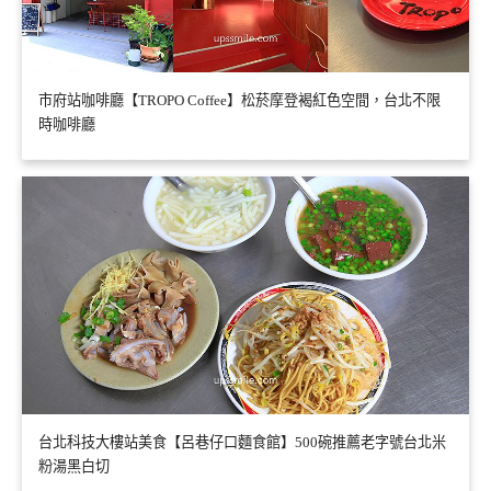
市府站咖啡廳【TROPO Coffee】松菸摩登褐紅色空間，台北不限
時咖啡廳
台北科技大樓站美食【呂巷仔口麵食館】500碗推薦老字號台北米
粉湯黑白切