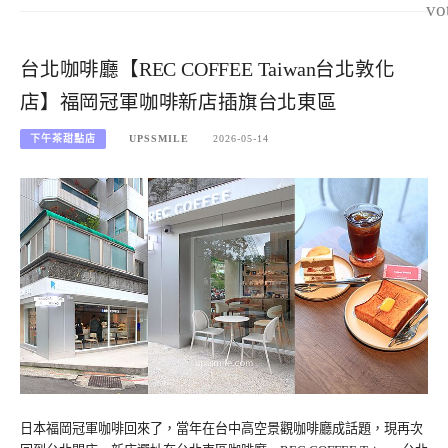
vo
台北咖啡廳【REC COFFEE Taiwan台北敦化
店】福岡冠軍咖啡新店插旗台北東區
下午茶甜點店
UPSSMILE
2026-05-14
日本福岡冠軍咖啡回來了，當年在台中高空景觀咖啡廳成話題，現再次