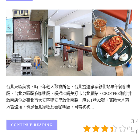
台北東區美食，時下年輕人聚會所在，台北捷運忠孝敦化站早午餐咖啡
廳，台北東區韓系咖啡廳，橫掃IG網美打卡台北景點，CRO#FEE咖啡井
敦南店位於臺北市大安區建安里敦化南路一段161巷32號，寬敞大片落
地窗玻璃，也是台北寵物友善咖啡廳，可帶狗狗…
3.
CONTINUE READING
(5)
– 