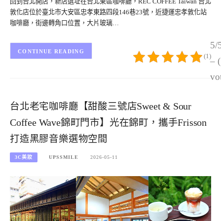
回到台北開店，新店選址在台北東區咖啡廳，REC COFFEE Taiwan 台北
敦化店位於臺北市大安區忠孝東路四段146巷23號，近捷運忠孝敦化站
咖啡廳，街邊轉角口位置，大片玻璃…
5/
CONTINUE READING
(1)
– 
vo
台北老宅咖啡廳【甜酸三號店Sweet & Sour
Coffee Wave錦町門市】光在錦町，攜手Frisson
打造黑膠音樂選物空間
3C美妝
UPSSMILE
2026-05-11