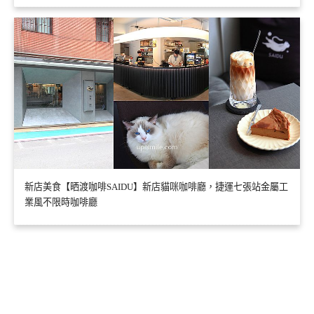
新店美食【晒渡咖啡SAIDU】新店貓咪咖啡廳，捷運七張站金屬工
業風不限時咖啡廳