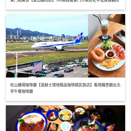
東門站美食【金山鵝肉店】500碗推薦東門市場旁老字號煙燻鵝肉
松山機場咖啡廳【波赫士領地精品咖啡館民族店】看飛機景觀台北
早午餐咖啡廳