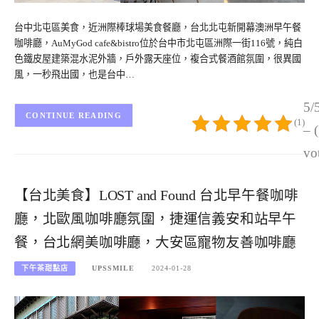
台中北屯區美食，近洲際棒球場美食餐廳，台北北屯新開幕澳洲早午餐
咖啡廳，AuMyGod cafe&bistro位於台中市北屯區洲際一街116號，純白
色鐵皮屋建築混水泥外牆，戶外露天座位，複合式餐酒館氛圍，很異國
風，一秒飛出國，也是台中…
5/
CONTINUE READING
(1)
– 
vo
【台北美食】LOST and Found 台北早午餐咖啡
廳，北歐風咖啡廳氛圍，捷運信義安和站早午
餐，台北網美咖啡廳，大安區寵物友善咖啡廳
下午茶甜點店
UPSSMILE
2024-01-28