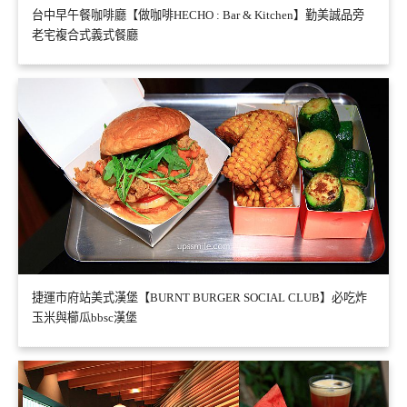
台中早午餐咖啡廳【做咖啡HECHO : Bar & Kitchen】勤美誠品旁
老宅複合式義式餐廳
捷運市府站美式漢堡【BURNT BURGER SOCIAL CLUB】必吃炸
玉米與櫛瓜bbsc漢堡