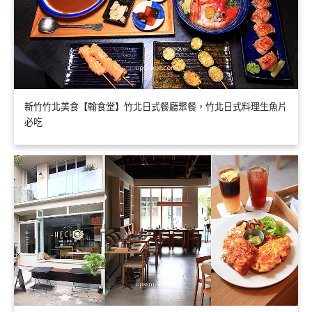
新竹竹北美食【翰食堂】竹北日式餐廳聚餐，竹北日式料理生魚片
必吃