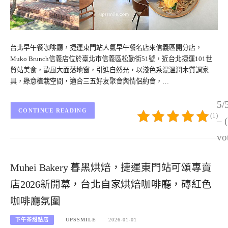
台北早午餐咖啡廳，捷運東門站人氣早午餐名店來信義區開分店，
Muko Brunch信義店位於臺北市信義區松勤街51號，近台北捷運101世
貿站美食，歐風大面落地窗，引進自然光，以淺色系混溫潤木質調家
具，綠意植栽空間，適合三五好友聚會與情侶約會，…
5/
CONTINUE READING
(1)
– 
vo
Muhei Bakery 暮黑烘焙，捷運東門站可頌專賣
店2026新開幕，台北自家烘焙咖啡廳，磚紅色
咖啡廳氛圍
下午茶甜點店
UPSSMILE
2026-01-01