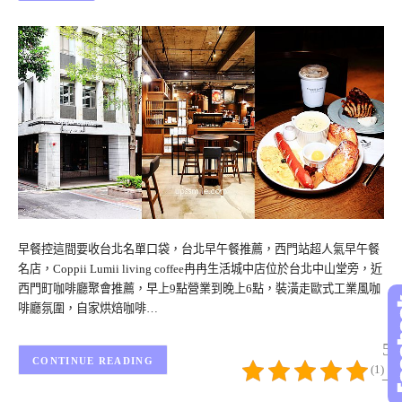
早餐控這間要收台北名單口袋，台北早午餐推薦，西門站超人氣早午餐
名店，Coppii Lumii living coffee冉冉生活城中店位於台北中山堂旁，近
西門町咖啡廳聚會推薦，早上9點營業到晚上6點，裝潢走歐式工業風咖
啡廳氛圍，自家烘焙咖啡…
5/
CONTINUE READING
(1)
– 