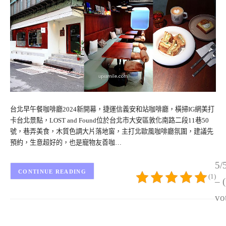
台北早午餐咖啡廳2024新開幕，捷運信義安和站咖啡廳，橫掃IG網美打
卡台北景點，LOST and Found位於台北市大安區敦化南路二段11巷50
號，巷弄美食，木質色調大片落地窗，主打北歐風咖啡廳氛圍，建議先
預約，生意超好的，也是寵物友善咖…
5/
CONTINUE READING
(1)
– 
vo