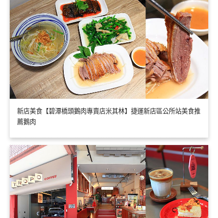
新店美食【碧潭橋頭鵝肉專賣店米其林】捷運新店區公所站美食推
薦鵝肉