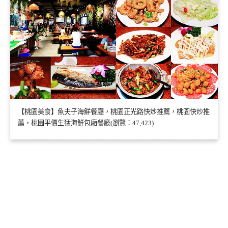
【桃園美食】魚夫子海鮮餐廳，桃園正光路快炒推薦，桃園快炒推
薦，桃園平價生猛海鮮包廂餐廳(瀏覽：47,423)