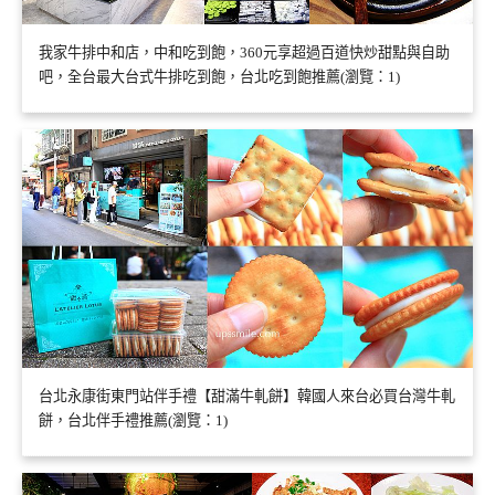
我家牛排中和店，中和吃到飽，360元享超過百道快炒甜點與自助
吧，全台最大台式牛排吃到飽，台北吃到飽推薦(瀏覽：1)
台北永康街東門站伴手禮【甜滿牛軋餅】韓國人來台必買台灣牛軋
餅，台北伴手禮推薦(瀏覽：1)