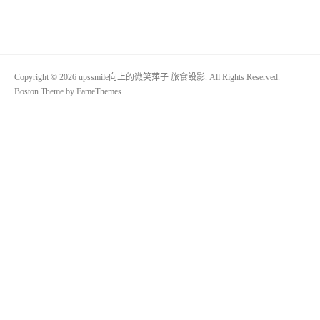
Copyright © 2026 upssmile向上的微笑萍子 旅食設影. All Rights Reserved.
Boston Theme by
FameThemes