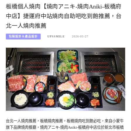
板橋個人燒肉【燒肉アニキ-燒肉Aniki-板橋府
中店】捷運府中站燒肉自助吧吃到飽推薦，台
北一人燒肉推薦
包裝設計＆產品設計
UPSSMILE
2026-05-27
台北一人燒肉推薦，板橋燒肉推薦，板橋燒肉吃到飽必吃，來自小蒙牛
旗下品牌燒肉餐廳，燒肉アニキ-燒肉Aniki-板橋府中店位於新北市板橋