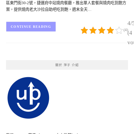
區東門街30-2號，捷運府中站燒肉餐廳，推出單人套餐與燒肉吃到飽方
案，提供燒肉老大沙拉自助吧吃到飽，週末全天…
4/
CONTINUE READING
(4)
(4
vo
關於 萍子 介紹