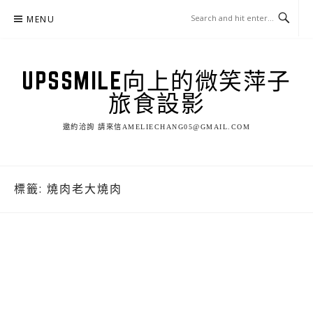
Skip
MENU
to
content
UPSSMILE向上的微笑萍子
旅食設影
邀約洽詢 請來信AMELIECHANG05@GMAIL.COM
標籤:
燒肉老大燒肉