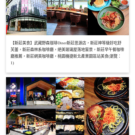
【新莊美食】武藏野森珈琲Diner新莊思源店，新莊神等級好吃舒
芙蕾，新莊森林系咖啡廳，絕美玻璃屋落地窗景，新莊早午餐咖啡
廳推薦，新莊網美咖啡廳，桃園機捷新北產業園區站美食(瀏覽：
1)