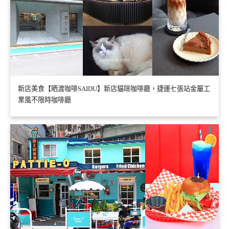
新店美食【晒渡咖啡SAIDU】新店貓咪咖啡廳，捷運七張站金屬工
業風不限時咖啡廳