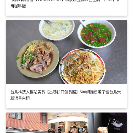
時咖啡廳
台北科技大樓站美食【呂巷仔口麵食館】500碗推薦老字號台北米
粉湯黑白切