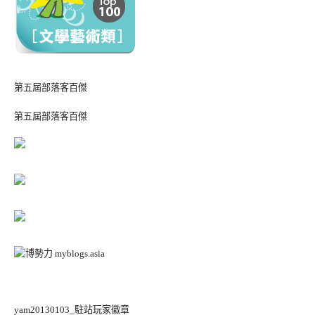
第五屆部落客百傑
第五屆部落客百傑
yam20130103_駐站玩家徽章