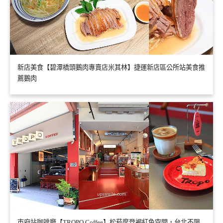
新店美食【碧潭橋頭鵝肉專賣店米其林】捷運新店區公所站美食推
薦鵝肉
市府站咖啡廳【TROPO Coffee】松菸摩登褐紅色空間，台北不限