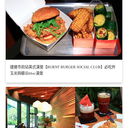
捷運市府站美式漢堡【BURNT BURGER SOCIAL CLUB】必吃炸
玉米與櫛瓜bbsc漢堡