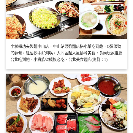
李掌櫃功夫製麵中山店，中山站最強麵店搭小菜吃到飽，Q彈帶勁
的麵條，紅油抄手好涮嘴，大同區超人氣排隊美食，食尚玩家推薦
台北吃到飽，小資族省錢族必吃，台北美食麵店(瀏覽：1)