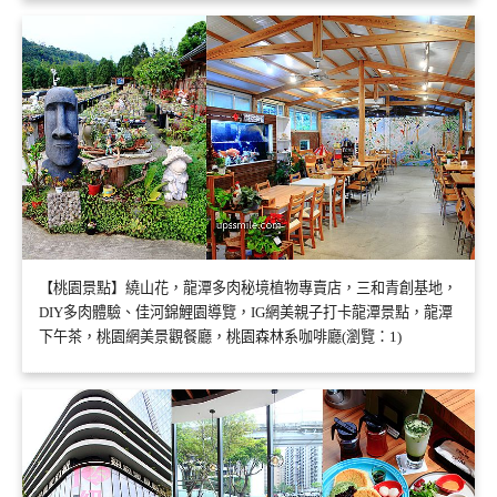
【桃園景點】繞山花，龍潭多肉秘境植物專賣店，三和青創基地，
DIY多肉體驗、佳河錦鯉園導覽，IG網美親子打卡龍潭景點，龍潭
下午茶，桃園網美景觀餐廳，桃園森林系咖啡廳(瀏覽：1)