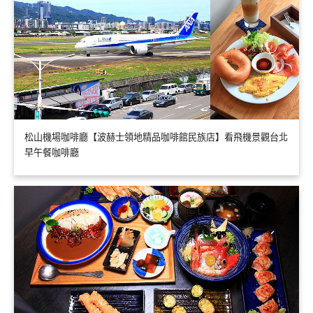
松山機場咖啡廳【波赫士領地精品咖啡館民族店】看飛機景觀台北
早午餐咖啡廳