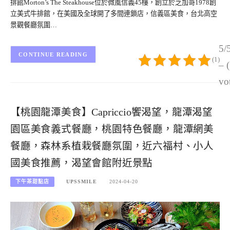
排館Morton’s The Steakhouse位於微風信義45樓，創立於芝加哥1978創
立美式牛排館，在美國及全球開了多間連鎖店，信義區美食，台北高空
景觀餐廳氛圍…
5/
CONTINUE READING
(1)
– 
vo
【桃園龍潭美食】Capriccio饗渴望，龍潭渴望
園區美食義式餐廳，桃園特色餐廳，龍潭網美
餐廳，森林系植栽餐廳氛圍，近六福村、小人
國美食推薦，渴望會館附近景點
下午茶甜點店
UPSSMILE
2024-04-20