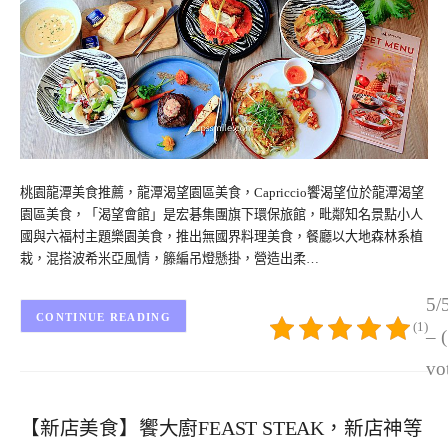
桃園龍潭美食推薦，龍潭渴望園區美食，Capriccio饗渴望位於龍潭渴望
園區美食，「渴望會館」是宏碁集團旗下環保旅館，毗鄰知名景點小人
國與六福村主題樂園美食，推出無國界料理美食，餐廳以大地森林系植
栽，混搭波希米亞風情，籐編吊燈懸掛，營造出柔…
5/
CONTINUE READING
(1)
– 
vo
【新店美食】饗大廚FEAST STEAK，新店神等