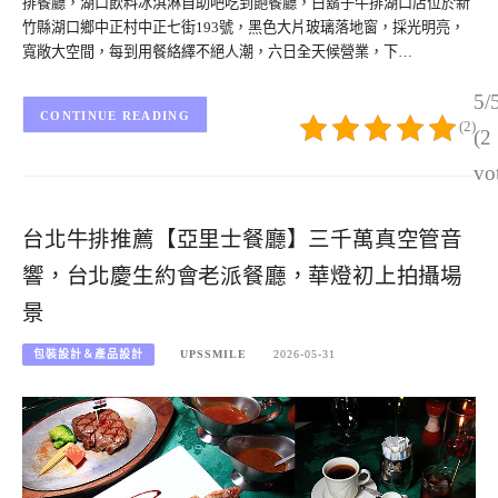
排餐廳，湖口飲料冰淇淋自助吧吃到飽餐廳，白鬍子牛排湖口店位於新
竹縣湖口鄉中正村中正七街193號，黑色大片玻璃落地窗，採光明亮，
寬敞大空間，每到用餐絡繹不絕人潮，六日全天候營業，下…
5/
CONTINUE READING
(2)
(2
vo
台北牛排推薦【亞里士餐廳】三千萬真空管音
響，台北慶生約會老派餐廳，華燈初上拍攝場
景
包裝設計＆產品設計
UPSSMILE
2026-05-31