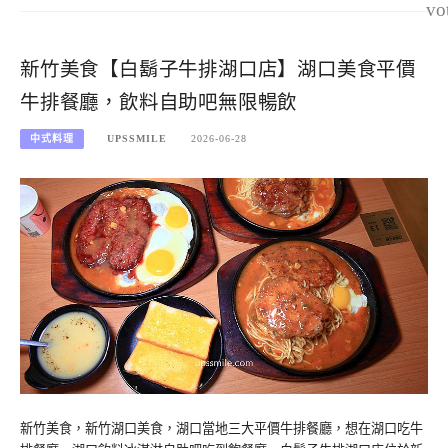
vo
新竹美食【白鬍子牛排湖口店】湖口美食平價
牛排餐廳，飲料自助吧無限暢飲
中式料理
UPSSMILE
2026-06-28
新竹美食，新竹湖口美食，湖口當地三大平價牛排餐廳，想在湖口吃牛