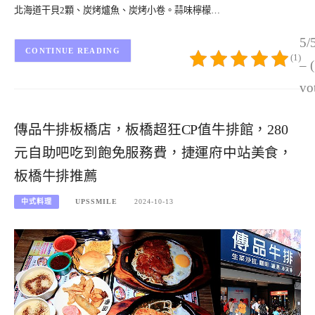
北海道干貝2顆、炭烤爐魚、炭烤小卷。蒜味檸檬…
5/
CONTINUE READING
(1)
– 
vo
傳品牛排板橋店，板橋超狂CP值牛排館，280
元自助吧吃到飽免服務費，捷運府中站美食，
板橋牛排推薦
中式料理
UPSSMILE
2024-10-13