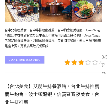
台中北屯區美食，台中牛排餐廳推薦，台中約會網美餐廳，Ayres Tango
阿根廷牛排餐酒館位於台中市北屯區梅川東路五段458號，Ayres Tango
老闆是阿根廷華僑，因想念阿根廷風土美食開設餐廳，藝人王陽明也曾
是座上賓，寬敞挑高歐式餐酒館…
3/
CONTINUE READING
(2)
(2
vo
【台北美食】艾朋牛排餐酒館，台北牛排推薦
慶生約會，波士頓龍蝦，信義區宵夜美食，台
北牛排推薦