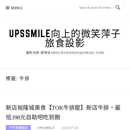
Skip
MENU
to
content
UPSSMILE向上的微笑萍子
旅食設影
邀約洽詢 請來信AMELIECHANG05@GMAIL.COM
標籤:
牛排
新店裕隆城美食【TOK牛排屋】新店牛排，最
低398元自助吧吃到飽
下午茶甜點店
UPSSMILE
2026-07-26