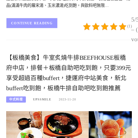
品(滿滿牛肉的羅宋湯、玉米濃湯)吃到飽，與飲料吧無限…
5/
CONTINUE READING
(1)
– 
vo
【板橋美食】牛室炙燒牛排BEEFHOUSE板橋
府中店，排餐＋板橋自助吧吃到飽，只要399元
享受超過百種buffert，捷運府中站美食，新北
buffert吃到飽，板橋牛排自助吧吃到飽推薦
中式料理
UPSSMILE
2023-11-20