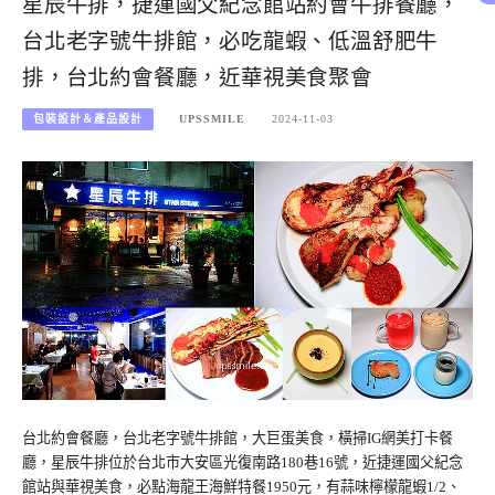
星辰牛排，捷運國父紀念館站約會牛排餐廳，
台北老字號牛排館，必吃龍蝦、低溫舒肥牛
排，台北約會餐廳，近華視美食聚會
包裝設計＆產品設計
UPSSMILE
2024-11-03
台北約會餐廳，台北老字號牛排館，大巨蛋美食，橫掃IG網美打卡餐
廳，星辰牛排位於台北市大安區光復南路180巷16號，近捷運國父紀念
館站與華視美食，必點海龍王海鮮特餐1950元，有蒜味檸檬龍蝦1/2、