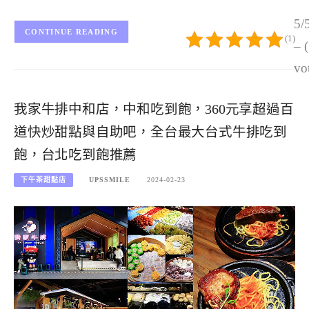
5/
CONTINUE READING
(1)
– 
vo
我家牛排中和店，中和吃到飽，360元享超過百
道快炒甜點與自助吧，全台最大台式牛排吃到
飽，台北吃到飽推薦
下午茶甜點店
UPSSMILE
2024-02-23