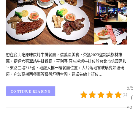
想在台北吃原味炭烤牛排餐廳，信義區美食，榮獲2023盤點美旗林推
薦，捷運六張犁站牛排餐廳，亨利客 原味炭烤牛排位於台北市信義區和
平東路三段215號，地處大樓一樓餐廳位置，大片落地窗玻璃宛如玻璃
屋，宛如高檔西餐廳等級般舒適空間，建議先線上訂位…
5/
CONTINUE READING
(1)
– 
vo