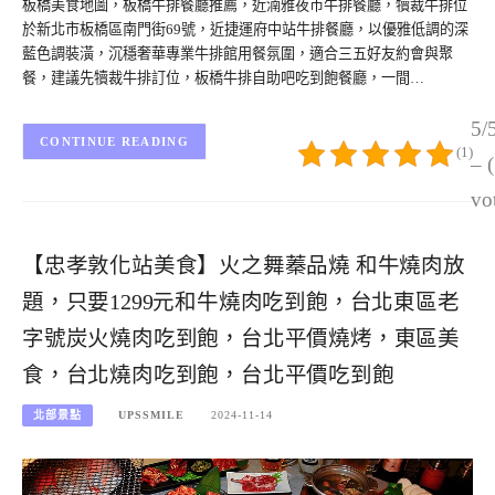
板橋美食地圖，板橋牛排餐廳推薦，近湳雅夜市牛排餐廳，犢裁牛排位
於新北市板橋區南門街69號，近捷運府中站牛排餐廳，以優雅低調的深
藍色調裝潢，沉穩奢華專業牛排館用餐氛圍，適合三五好友約會與聚
餐，建議先犢裁牛排訂位，板橋牛排自助吧吃到飽餐廳，一間…
5/
CONTINUE READING
(1)
– 
vo
【忠孝敦化站美食】火之舞蓁品燒 和牛燒肉放
題，只要1299元和牛燒肉吃到飽，台北東區老
字號炭火燒肉吃到飽，台北平價燒烤，東區美
食，台北燒肉吃到飽，台北平價吃到飽
北部景點
UPSSMILE
2024-11-14