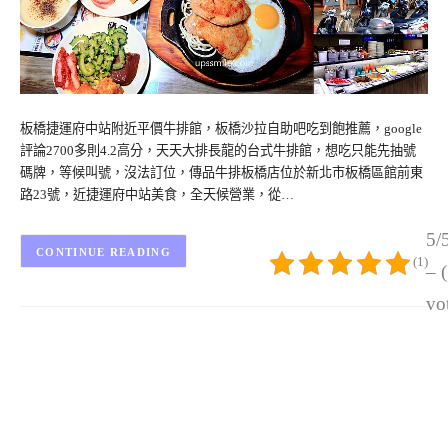
板橋捷運府中站附近平價牛排館，板橋沙拉自助吧吃到飽推薦，google
評論2700多則4.2高分，天天大排長龍的台式牛排館，想吃只能先抽號
碼牌，等候叫號，沒法訂位，傳品牛排板橋店位於新北市板橋區館前東
路23號，近捷運府中站美食，全天候營業，從…
5/
CONTINUE READING
(1)
– 
vo