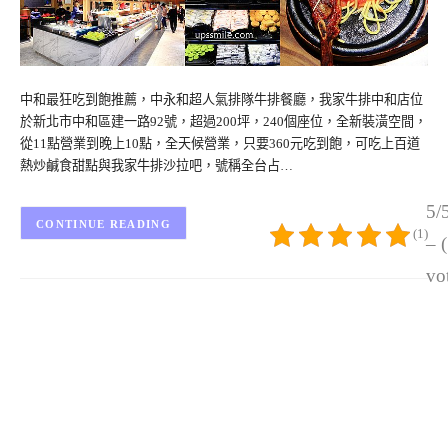
中和最狂吃到飽推薦，中永和超人氣排隊牛排餐廳，我家牛排中和店位
於新北市中和區建一路92號，超過200坪，240個座位，全新裝潢空間，
從11點營業到晚上10點，全天候營業，只要360元吃到飽，可吃上百道
熱炒鹹食甜點與我家牛排沙拉吧，號稱全台占…
5/
CONTINUE READING
(1)
– 
vo