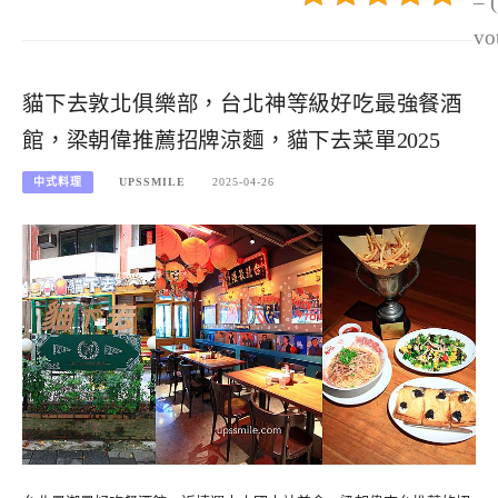
– 
vo
貓下去敦北俱樂部，台北神等級好吃最強餐酒
館，梁朝偉推薦招牌涼麵，貓下去菜單2025
中式料理
UPSSMILE
2025-04-26