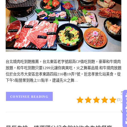
台北燒肉吃到飽推薦，台北東區老字號超高CP值吃到飽，豪華和牛燒肉
放題，和牛吃到飽只要1299元讓你爽爽吃，火之舞蓁品燒 和牛燒肉放題
位於台北市大安區忠孝東路四段216巷19弄7號，近忠孝敦化站美食，從
下午5點營業到晚上11點半，建議先火之舞…
5/
CONTINUE READING
(1)
– 
vo