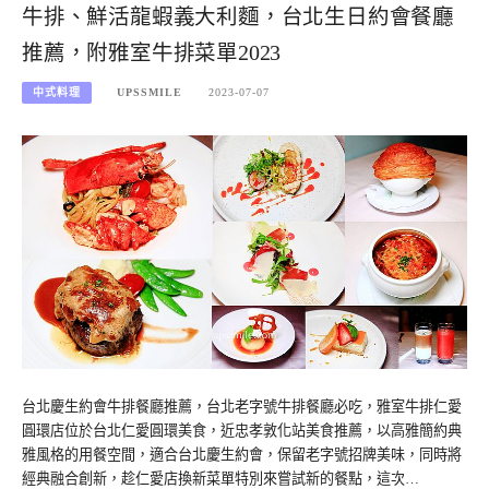
牛排、鮮活龍蝦義大利麵，台北生日約會餐廳
推薦，附雅室牛排菜單2023
中式料理
UPSSMILE
2023-07-07
台北慶生約會牛排餐廳推薦，台北老字號牛排餐廳必吃，雅室牛排仁愛
圓環店位於台北仁愛圓環美食，近忠孝敦化站美食推薦，以高雅簡約典
雅風格的用餐空間，適合台北慶生約會，保留老字號招牌美味，同時將
經典融合創新，趁仁愛店換新菜單特別來嘗試新的餐點，這次…