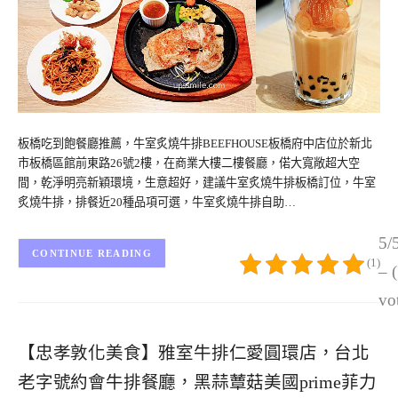
板橋吃到飽餐廳推薦，牛室炙燒牛排BEEFHOUSE板橋府中店位於新北
市板橋區館前東路26號2樓，在商業大樓二樓餐廳，偌大寬敞超大空
間，乾淨明亮新穎環境，生意超好，建議牛室炙燒牛排板橋訂位，牛室
炙燒牛排，排餐近20種品項可選，牛室炙燒牛排自助…
5/
CONTINUE READING
(1)
– 
vo
【忠孝敦化美食】雅室牛排仁愛圓環店，台北
老字號約會牛排餐廳，黑蒜蕈菇美國prime菲力