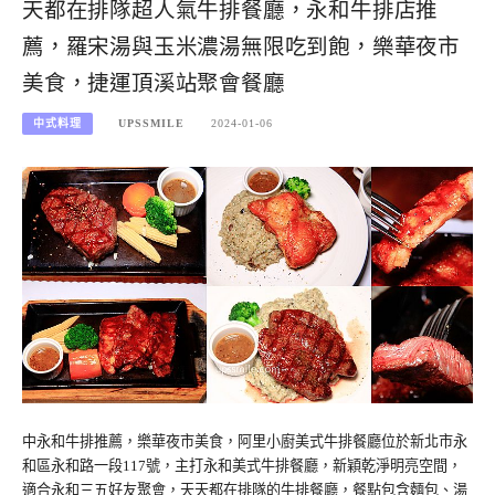
天都在排隊超人氣牛排餐廳，永和牛排店推
薦，羅宋湯與玉米濃湯無限吃到飽，樂華夜市
美食，捷運頂溪站聚會餐廳
中式料理
UPSSMILE
2024-01-06
中永和牛排推薦，樂華夜市美食，阿里小廚美式牛排餐廳位於新北市永
和區永和路一段117號，主打永和美式牛排餐廳，新穎乾淨明亮空間，
適合永和三五好友聚會，天天都在排隊的牛排餐廳，餐點包含麵包、湯