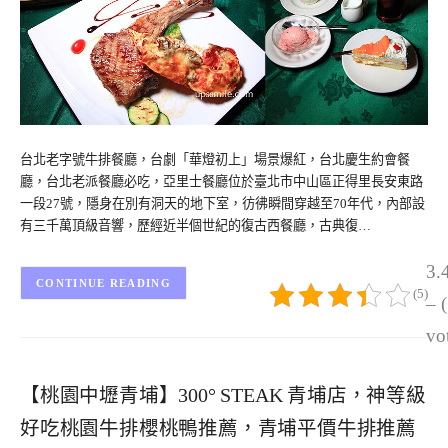
台北老字號牛排餐廳，台劇「華燈初上」場景爆紅，台北慶生約會餐
廳，台北老派餐廳必吃，亞里士餐廳位於臺北市中山區正得里長安東路
一段27號，隱身在別有洞天的地下室，彷彿瞬間穿越至70年代，內部設
有三千萬頂級音響，歷經近半個世紀的復古西餐廳，古典復…
3.
CONTINUE READING
(5)
– 
vo
【桃園中壢青埔】300° STEAK 青埔店，神等級
好吃桃園牛排櫻桃鴨推薦，青埔平價牛排推薦