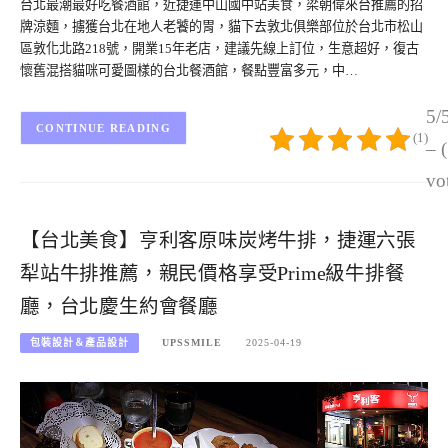
台北最潮最好吃餐酒館，近捷運中山國中站美食，梁朝偉來台推薦的招
牌涼麵，擄獲台北在地人老饕的胃，貓下去敦北俱樂部位於台北市松山
區敦化北路218號，開業15年老店，建議先線上訂位，生意超好，復古
懷舊混搭貓咪可愛圖樣的台北餐酒館，餐點豐富多元，中…
5/
CONTINUE READING
(1)
– 
vo
【台北美食】亨利客原味炭烤牛排，捷運六張
犁站牛排推薦，親民價格享受Prime級牛排餐
廳，台北慶生約會餐廳
包裝設計＆產品設計
UPSSMILE
2025-04-19