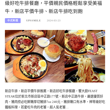
級好吃牛排餐廳，平價親民價格輕鬆享受美福
牛，新店平價牛排、新店牛排吃到飽
中式料理
UPSSMILE
2024-03-23
新店牛排，新店平價牛排推薦，新店好吃牛排餐廳，饗大廚FEAST
STEAK位於新北市新店區中正路177號，新店中正路牛排，嚴選優質好
肉，豬肉控必吃鮮嫩厚切豬排7oz 240元，豬排嫩口有水準，神等級好吃
鐵板料理，若愛吃牛肉的老饕，超人氣老饕…