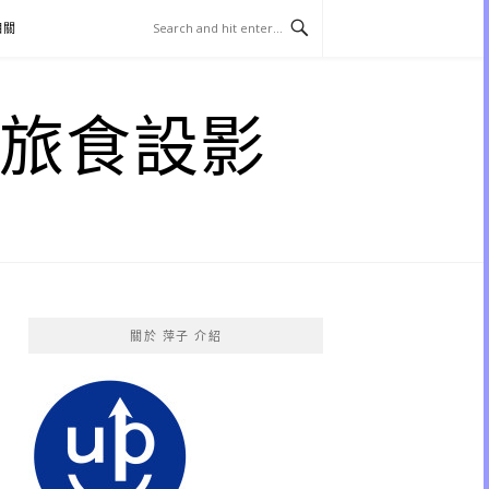
相關
子 旅食設影
關於 萍子 介紹