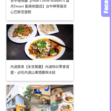
台中咖啡廳【Phase Coffee Roasters x 碧
月Dessert 勤美術館店】台中神等級流
心巴斯克蛋糕
內湖美食【永宝餐廳】內湖快炒聚會首
選，必吃內湖山東燒雞與水餃