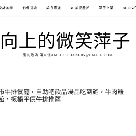
設計美學
影像閱讀
美食專題
3C美妝產品
萍子上菜
BLOG
ILE向上的微笑萍
邀約洽詢 請來信AMELIECHANG05@GMAIL.COM
市牛排餐廳，自助吧飲品湯品吃到飽，牛肉羅
館，板橋平價牛排推薦