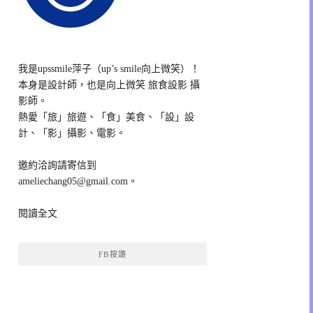
我是upssmile萍子（up’s smile向上微笑）！
本身是設計師，也是向上微笑 旅食設影 攝
影師。
熱愛「旅」旅遊、「食」美食、「設」設
計、「影」攝影、電影。
邀約洽詢請寄信到
ameliechang05@gmail.com。
閱讀全文
FB按讚