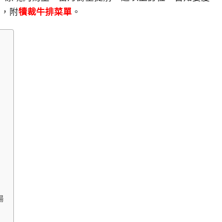
生，附
犢裁牛排菜單
。
湯