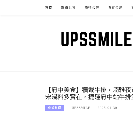
Skip
首頁
環遊世界
旅行台灣
食在台灣
to
content
UPSSM
【府中美食】犢裁牛排，湳雅夜
宋湯料多實在，捷運府中站牛排
UPSSMILE
2025-01-30
中式料理