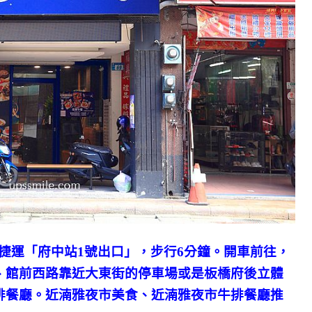
捷運「府中站1號出口」，步行6分鐘。開車前往，
、館前西路靠近大東街的停車場或是板橋府後立體
排餐廳。近湳雅夜市美食、近湳雅夜市牛排餐廳推