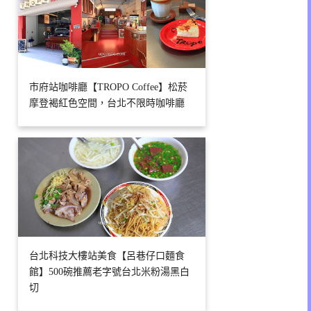
市府站咖啡廳【TROPO Coffee】松菸
摩登褐紅色空間，台北不限時咖啡廳
台北科技大樓站美食【呂巷仔口麵食
館】500碗推薦老字號台北米粉湯黑白
切