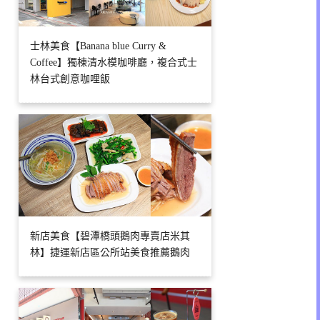
士林美食【Banana blue Curry &
Coffee】獨棟清水模咖啡廳，複合式士
林台式創意咖哩飯
新店美食【碧潭橋頭鵝肉專賣店米其
林】捷運新店區公所站美食推薦鵝肉