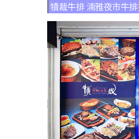
犢裁牛排 湳雅夜市牛排