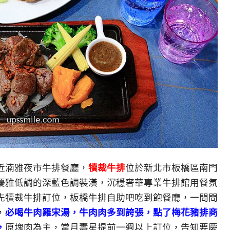
近湳雅夜市牛排餐廳，
犢裁牛排
位於新北市板橋區南門
以優雅低調的深藍色調裝潢，沉穩奢華專業牛排館用餐氛
先犢裁牛排訂位，板橋牛排自助吧吃到飽餐廳，一間間
，
必喝牛肉羅宋湯，牛肉肉多到誇張，點了梅花豬排商
，
原塊肉為主，當月壽星提前一週以上訂位，告知要慶