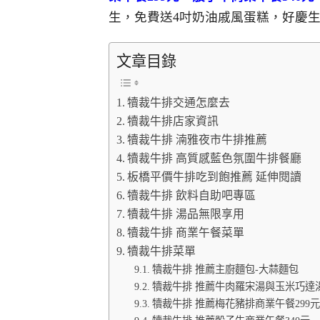
生，免費送4吋奶油戚風蛋糕，好慶
文章目錄
犢裁牛排交通怎麼去
犢裁牛排店家資訊
犢裁牛排 湳雅夜市牛排推薦
犢裁牛排 高質感藍色氛圍牛排餐廳
板橋平價牛排吃到飽推薦 延伸閱讀
犢裁牛排 飲料自助吧專區
犢裁牛排 湯品無限享用
犢裁牛排 商業午餐菜單
犢裁牛排菜單
犢裁牛排 推薦主廚麵包-大蒜麵包
犢裁牛排 推薦牛肉羅宋湯與玉米巧達
犢裁牛排 推薦梅花豬排商業午餐299元