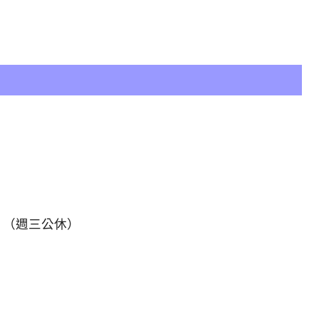
。
:30。（週三公休）