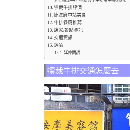
犢裁牛排 推薦骰子牛商業午餐340元
犢裁牛排評價
捷運府中站美食
牛排餐廳推薦
店家/景點資訊
交通資訊
評論
延伸閱讀
犢裁牛排交通怎麼去