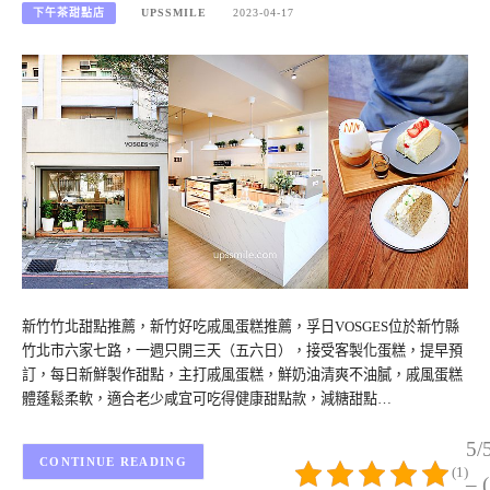
下午茶甜點店
UPSSMILE
2023-04-17
新竹竹北甜點推薦，新竹好吃戚風蛋糕推薦，孚日VOSGES位於新竹縣
竹北市六家七路，一週只開三天（五六日），接受客製化蛋糕，提早預
訂，每日新鮮製作甜點，主打戚風蛋糕，鮮奶油清爽不油膩，戚風蛋糕
體蓬鬆柔軟，適合老少咸宜可吃得健康甜點款，減糖甜點…
5/
CONTINUE READING
(1)
– 