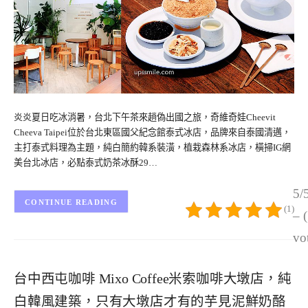
炎炎夏日吃冰消暑，台北下午茶來趟偽出國之旅，奇維奇娃Cheevit
Cheeva Taipei位於台北東區國父紀念館泰式冰店，品牌來自泰國清邁，
主打泰式料理為主題，純白簡約韓系裝潢，植栽森林系冰店，橫掃IG網
美台北冰店，必點泰式奶茶冰酥29…
5/
CONTINUE READING
(1)
– 
vo
台中西屯咖啡 Mixo Coffee米索咖啡大墩店，純
白韓風建築，只有大墩店才有的芋見泥鮮奶酪