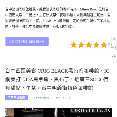
台中澳洲咖啡館推薦，感受澳式咖啡的咖啡時光，Mirror Room位於台
中西區大墩十二街上，主打澳式早午餐咖啡館，以酪梨酸種三明治、自
家烘焙咖啡館為主，使用SANREMO咖啡機，走簡約純白現代工業風氛
圍，打造一種台中風格咖啡廳，宛如到訪國外…
5/
CONTINUE READING
(1)
– 
vo
台中西區美食 ORIG BLACK黑色系咖啡館，IG
網美打卡OA黑拿鐵、黑布丁，近廣三SOGO百
貨甜點下午茶，台中明義街特色咖啡館
下午茶甜點店
UPSSMILE
2021-11-13