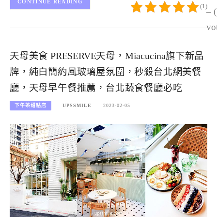
CONTINUE READING
(1)
– 
vo
天母美食 PRESERVE天母，Miacucina旗下新品
牌，純白簡約風玻璃屋氛圍，秒殺台北網美餐
廳，天母早午餐推薦，台北蔬食餐廳必吃
下午茶甜點店
UPSSMILE
2023-02-05