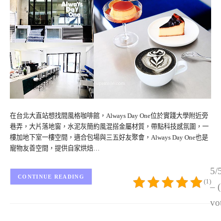
在台北大直站想找間風格咖啡館，Always Day One位於實踐大學附近旁
巷弄，大片落地窗，水泥灰簡約風混搭金屬材質，帶點科技感氛圍，一
樓加地下室一樓空間，適合包場與三五好友聚會，Always Day One也是
寵物友善空間，提供自家烘焙…
5/
CONTINUE READING
(1)
– 
vo