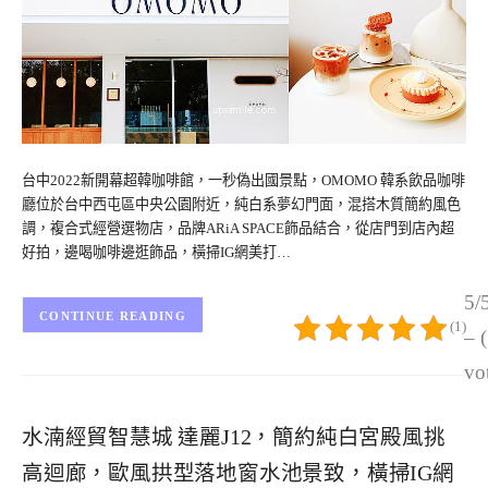
台中2022新開幕超韓咖啡館，一秒偽出國景點，OMOMO 韓系飲品咖啡
廳位於台中西屯區中央公園附近，純白系夢幻門面，混搭木質簡約風色
調，複合式經營選物店，品牌ARiA SPACE飾品結合，從店門到店內超
好拍，邊喝咖啡邊逛飾品，橫掃IG網美打…
5/
CONTINUE READING
(1)
– 
vo
水湳經貿智慧城 達麗J12，簡約純白宮殿風挑
高迴廊，歐風拱型落地窗水池景致，橫掃IG網