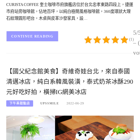
CURISTA COFFEE 奎士咖啡市府旗艦店位於台北忠孝東路四段上，捷運
市府站旁咖啡館，佔地百坪，以純白極簡風格咖啡館，360度環狀大理
石紋理圓形吧台，木桌與皮革沙發家具，設…
5/
CONTINUE READING
(1)
– 
vo
【國父紀念館美食】奇維奇娃台北，來自泰國
清邁冰店，純白系韓風裝潢，泰式奶茶冰酥290
元好吃好拍，橫掃IG網美冰店
下午茶甜點店
UPSSMILE
2022-06-29