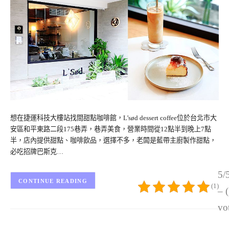
想在捷運科技大樓站找間甜點咖啡館，L’sød dessert coffee位於台北市大
安區和平東路二段175巷弄，巷弄美食，營業時間從12點半到晚上7點
半，店內提供甜點、咖啡飲品，選擇不多，老闆是藍帶主廚製作甜點，
必吃招牌巴斯克…
5/
CONTINUE READING
(1)
– 
vo