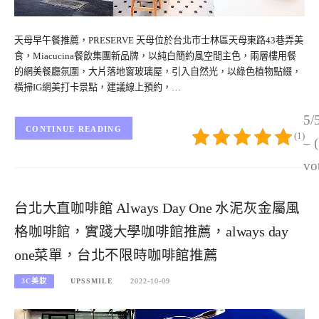
天母早午餐推薦，PRESERVE 天母位於台北市士林區天母東路43巷弄美
食，Miacucina餐飲集團新品牌，以純白簡約風空間主色，兩層樓用餐
的網美餐廳氛圍，大片落地窗玻璃屋，引入自然光，以綠色植物點綴，
橫掃IG網美打卡景點，建議線上預約，…
5/
CONTINUE READING
(1)
– 
vo
台北大直咖啡館 Always Day One 水泥灰金屬風
格咖啡館，實踐大學咖啡館推薦，always day
one菜單，台北不限時咖啡館推薦
3C美妝
UPSSMILE
2022-10-09