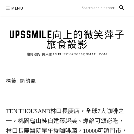
Skip
MENU
to
content
UPSSMILE向上的微笑萍子
旅食設影
邀約洽詢 請來信AMELIECHANG05@GMAIL.COM
標籤:
簡約風
TEN THOUSAND林口長庚店，全球7大咖啡之
一，桃園龜山純白建築超美、爆餡可頌必吃，
林口長庚醫院早午餐咖啡廳，10000可頌門市，