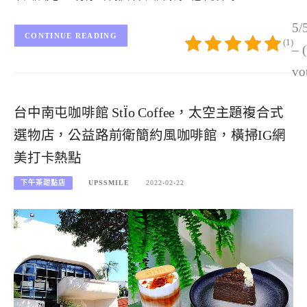
5/
CONTINUE READING
(1)
– 
vo
台中南屯咖啡館 StÏo Coffee，太空主題複合式
選物店，公益路前衛簡約風咖啡館，橫掃IG網
美打卡熱點
下午茶甜點店
UPSSMILE
2022-02-22