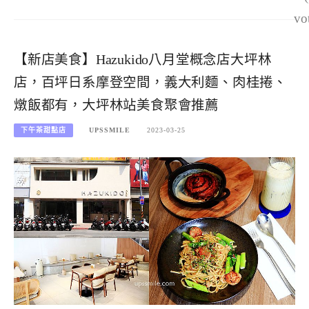
vo
【新店美食】Hazukido八月堂概念店大坪林
店，百坪日系摩登空間，義大利麵、肉桂捲、
燉飯都有，大坪林站美食聚會推薦
下午茶甜點店
UPSSMILE
2023-03-25