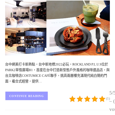
台中網美打卡新熱點，台中新地標2022必玩，ROCKLAND P.L.U.S位於
PARK2草悟廣場B1，首度在台中打造新型態戶外風格的咖啡選品店，與
台北咖啡店COSTUMICE CAFÉ聯手，挑高兩層樓充滿現代純白簡約門
面，複合式經營，提供…
5/
CONTINUE READING
(1)
– 
vo