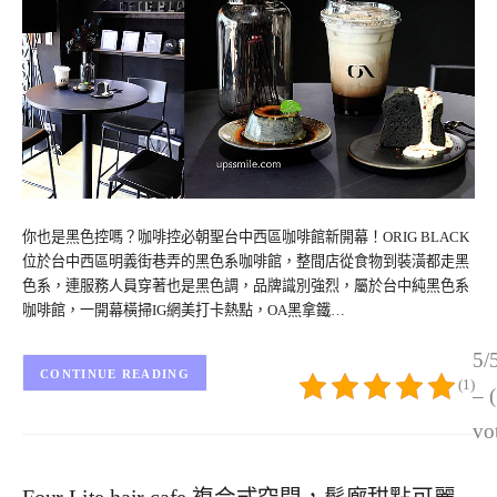
你也是黑色控嗎？咖啡控必朝聖台中西區咖啡館新開幕！ORIG BLACK
位於台中西區明義街巷弄的黑色系咖啡館，整間店從食物到裝潢都走黑
色系，連服務人員穿著也是黑色調，品牌識別強烈，屬於台中純黑色系
咖啡館，一開幕橫掃IG網美打卡熱點，OA黑拿鐵…
5/
CONTINUE READING
(1)
– 
vo