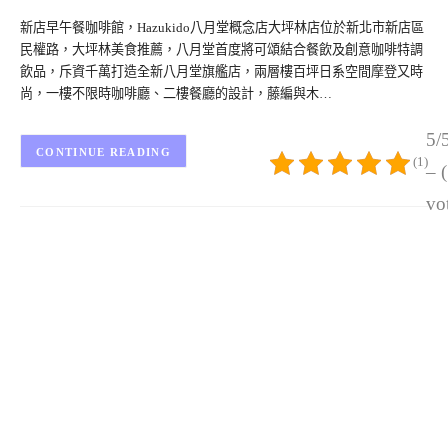
新店早午餐咖啡館，Hazukido八月堂概念店大坪林店位於新北市新店區
民權路，大坪林美食推薦，八月堂首度將可頌結合餐飲及創意咖啡特調
飲品，斥資千萬打造全新八月堂旗艦店，兩層樓百坪日系空間摩登又時
尚，一樓不限時咖啡廳、二樓餐廳的設計，藤編與木…
5/
CONTINUE READING
(1)
– 
vo