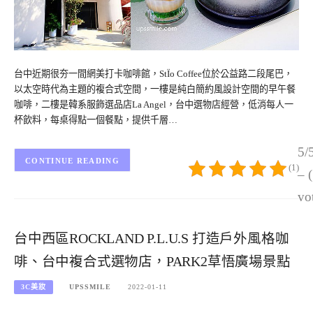
台中近期很夯一間網美打卡咖啡館，StÏo Coffee位於公益路二段尾巴，
以太空時代為主題的複合式空間，一樓是純白簡約風設計空間的早午餐
咖啡，二樓是韓系服飾選品店La Angel，台中選物店經營，低消每人一
杯飲料，每桌得點一個餐點，提供千層…
5/
CONTINUE READING
(1)
– 
vo
台中西區ROCKLAND P.L.U.S 打造戶外風格咖
啡、台中複合式選物店，PARK2草悟廣場景點
3C美妝
UPSSMILE
2022-01-11