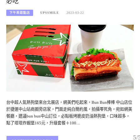
必吃
下午茶甜點店
UPSSMILE
2023-03-22
台中超人氣熱狗堡來台北展店，網美們吃起來，Bun Bun棒棒 中山店位
於捷運中山站商圈旁店家，門面走純白簡約風，拍攝零死角，宛如網美
餐廳，建議bun bun中山訂位，必點板烤脆皮奶油熱狗堡，口味超多，
點了塔塔炸蝦堡165元，升級套餐＋100…
5/