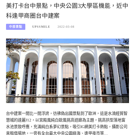
美打卡台中景點，中央公園3大學區機能，近中
科逢甲商圈台中建案
中部景點
UPSSMILE
2022-03-08
台中建案一間比一間浮誇，彷彿偽出國景點到了歐洲，這是水湳經貿智
慧城的達麗J12，以宮殿風純白歐風挑高迴廊為主題，挑高拱型落地窗
水池景致呼應，充滿純白系夢幻景點，吸引IG網美打卡熱點，攝影公司
來租借場地，一旁有全台最大中央公園綠海、逢甲夜市等…