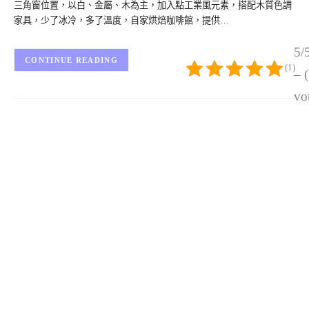
三角窗位置，以白、金屬、木為主，加入點工業風元素，搭配木質色調
家具，少了冰冷，多了溫度，自家烘焙咖啡館，提供…
5/
CONTINUE READING
(1)
– 
vo