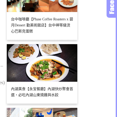
台中咖啡廳【Phase Coffee Roasters x 碧
月Dessert 勤美術館店】台中神等級流
心巴斯克蛋糕
 –
es)
內湖美食【永宝餐廳】內湖快炒聚會首
選，必吃內湖山東燒雞與水餃