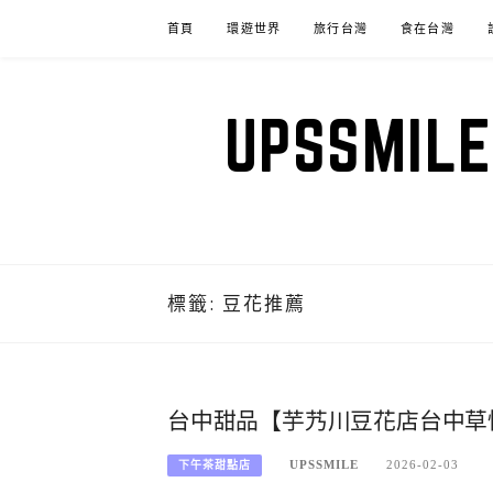
Skip
首頁
環遊世界
旅行台灣
食在台灣
to
content
UPSSM
標籤:
豆花推薦
台中甜品【芋艿川豆花店台中草
UPSSMILE
2026-02-03
下午茶甜點店