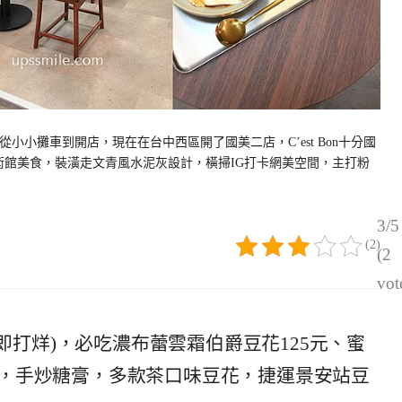
小小攤車到開店，現在在台中西區開了國美二店，C’est Bon十分國
術館美食，裝潢走文青風水泥灰設計，橫掃IG打卡網美空間，主打粉
3/5
(2)
(2
vot
售完即打烊)，必吃濃布蕾雲霜伯爵豆花125元、蜜
薦，手炒糖膏，多款茶口味豆花，捷運景安站豆