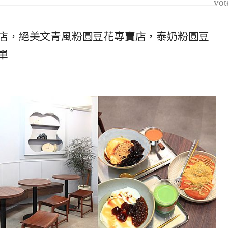
vot
分國美店，絕美文青風粉圓豆花專賣店，泰奶粉圓豆
單