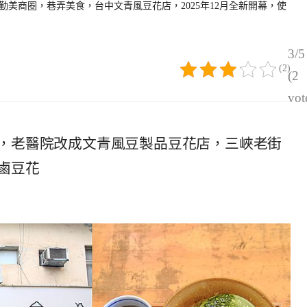
勤美商圈，巷弄美食，台中文青風豆花店，2025年12月全新開幕，使
3/5
(2)
(2
vot
，老醫院改成文青風豆製品豆花店，三峽老街
鹵豆花