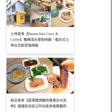
士林美食【Banana blue Curry &
Coffee】獨棟清水模咖啡廳，複合式士
林台式創意咖哩飯
新店美食【碧潭橋頭鵝肉專賣店米其
林】捷運新店區公所站美食推薦鵝肉