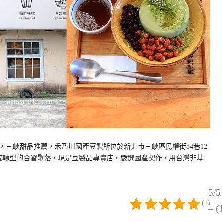
三峽甜品推薦，禾乃川國產豆製所位於新北市三峽區民權街84巷12-
院轉型的合習聚落，現是豆製品專賣店，嚴選國產契作，用台灣非基
5/5
(1)
– (