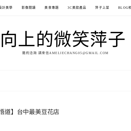
設計美學
影像閱讀
美食專題
3C美妝產品
萍子上菜
BLOG
ILE向上的微笑萍
邀約洽詢 請來信AMELIECHANG05@GMAIL.COM
悟道】台中最美豆花店