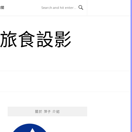
相關
子 旅食設影
關於 萍子 介紹