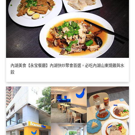
內湖美食【永宝餐廳】內湖快炒聚會首選，必吃內湖山東燒雞與水
餃