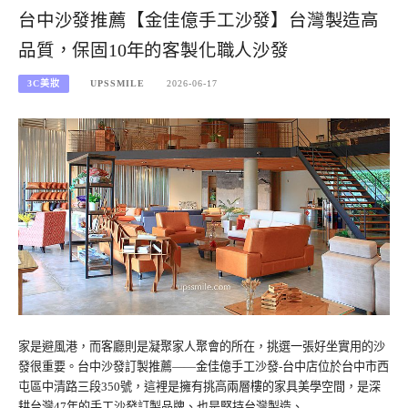
台中沙發推薦【金佳億手工沙發】台灣製造高
品質，保固10年的客製化職人沙發
3C美妝
UPSSMILE
2026-06-17
家是避風港，而客廳則是凝聚家人聚會的所在，挑選一張好坐實用的沙
發很重要。台中沙發訂製推薦——金佳億手工沙發-台中店位於台中市西
屯區中清路三段350號，這裡是擁有挑高兩層樓的家具美學空間，是深
耕台灣47年的手工沙發訂製品牌、也是堅持台灣製造、…