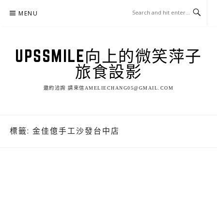
Skip
MENU
to
content
UPSSMILE向上的微笑萍子
旅食設影
邀約洽詢 請來信AMELIECHANG05@GMAIL.COM
標籤:
金佳億手工沙發台中店