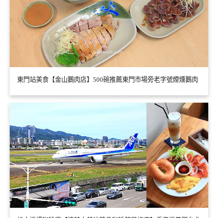
東門站美食【金山鵝肉店】500碗推薦東門市場旁老字號煙燻鵝肉