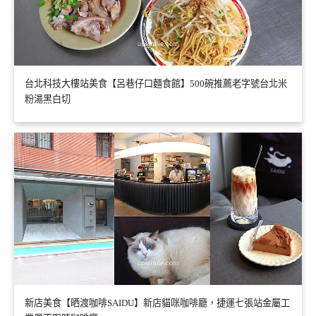
台北科技大樓站美食【呂巷仔口麵食館】500碗推薦老字號台北米
粉湯黑白切
新店美食【晒渡咖啡SAIDU】新店貓咪咖啡廳，捷運七張站金屬工