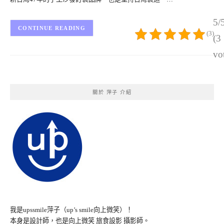
5/
CONTINUE READING
(3)
(3
vo
關於 萍子 介紹
我是upssmile萍子（up’s smile向上微笑）！
本身是設計師，也是向上微笑 旅食設影 攝影師。