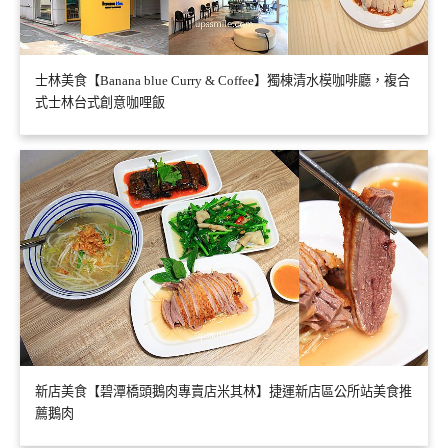
士林美食【Banana blue Curry & Coffee】獨棟清水模咖啡廳，複合
式士林台式創意咖哩飯
新店美食【碧潭橋頭鵝肉專賣店米其林】捷運新店區公所站美食推
薦鵝肉