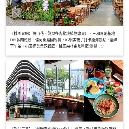
【桃園景點】繞山花，龍潭多肉秘境植物專賣店，三和青創基地，
DIY多肉體驗、佳河錦鯉園導覽，IG網美親子打卡龍潭景點，龍潭
下午茶，桃園網美景觀餐廳，桃園森林系咖啡廳(瀏覽：1)
【新莊美食】武藏野森珈琲Diner新莊思源店，新莊神等級好吃舒