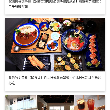
松山機場咖啡廳【波赫士領地精品咖啡館民族店】看飛機景觀台北
早午餐咖啡廳
新竹竹北美食【翰食堂】竹北日式餐廳聚餐，竹北日式料理生魚片
必吃