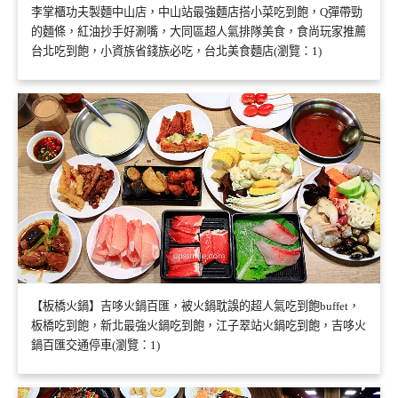
李掌櫃功夫製麵中山店，中山站最強麵店搭小菜吃到飽，Q彈帶勁
的麵條，紅油抄手好涮嘴，大同區超人氣排隊美食，食尚玩家推薦
台北吃到飽，小資族省錢族必吃，台北美食麵店(瀏覽：1)
【板橋火鍋】吉哆火鍋百匯，被火鍋耽誤的超人氣吃到飽buffet，
板橋吃到飽，新北最強火鍋吃到飽，江子翠站火鍋吃到飽，吉哆火
鍋百匯交通停車(瀏覽：1)