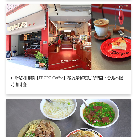
市府站咖啡廳【TROPO Coffee】松菸摩登褐紅色空間，台北不限
時咖啡廳