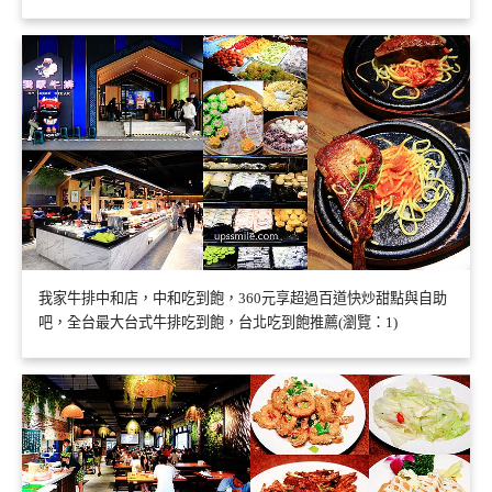
我家牛排中和店，中和吃到飽，360元享超過百道快炒甜點與自助
吧，全台最大台式牛排吃到飽，台北吃到飽推薦(瀏覽：1)