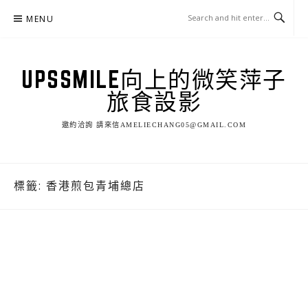
Skip
MENU
to
content
UPSSMILE向上的微笑萍子
旅食設影
邀約洽詢 請來信AMELIECHANG05@GMAIL.COM
標籤:
香港煎包青埔總店