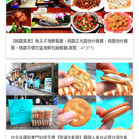
【桃園美食】魚夫子海鮮餐廳，桃園正光路快炒推薦，桃園快炒推
薦，桃園平價生猛海鮮包廂餐廳(瀏覽：47,377)
台北永康街東門站伴手禮【甜滿牛軋餅】韓國人來台必買台灣牛軋