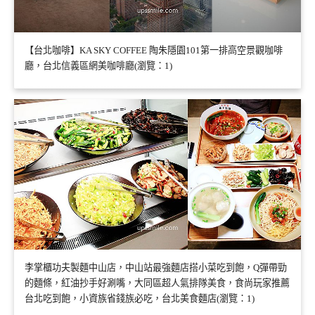
【台北咖啡】KA SKY COFFEE 陶朱隱園101第一排高空景觀咖啡
廳，台北信義區網美咖啡廳(瀏覽：1)
李掌櫃功夫製麵中山店，中山站最強麵店搭小菜吃到飽，Q彈帶勁
的麵條，紅油抄手好涮嘴，大同區超人氣排隊美食，食尚玩家推薦
台北吃到飽，小資族省錢族必吃，台北美食麵店(瀏覽：1)