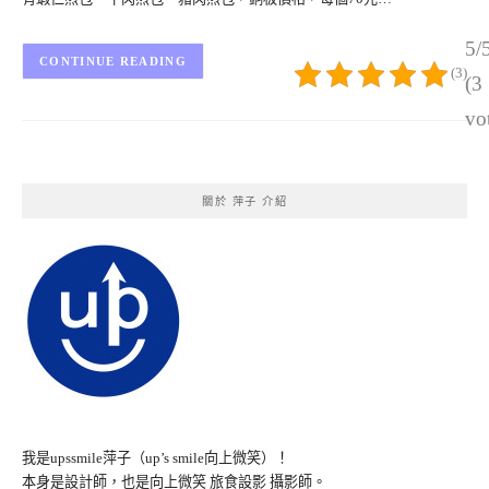
5/
CONTINUE READING
(3)
(3
vo
關於 萍子 介紹
我是upssmile萍子（up’s smile向上微笑）！
本身是設計師，也是向上微笑 旅食設影 攝影師。