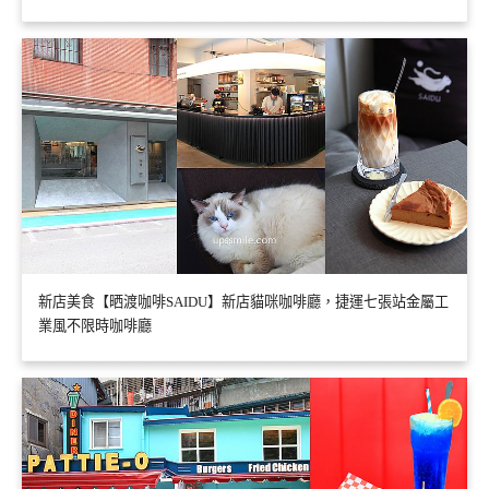
新店美食【晒渡咖啡SAIDU】新店貓咪咖啡廳，捷運七張站金屬工
業風不限時咖啡廳