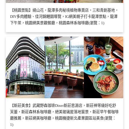
【桃園景點】繞山花，龍潭多肉秘境植物專賣店，三和青創基地，
DIY多肉體驗、佳河錦鯉園導覽，IG網美親子打卡龍潭景點，龍潭
下午茶，桃園網美景觀餐廳，桃園森林系咖啡廳(瀏覽：1)
【新莊美食】武藏野森珈琲Diner新莊思源店，新莊神等級好吃舒
芙蕾，新莊森林系咖啡廳，絕美玻璃屋落地窗景，新莊早午餐咖啡
廳推薦，新莊網美咖啡廳，桃園機捷新北產業園區站美食(瀏覽：
1)