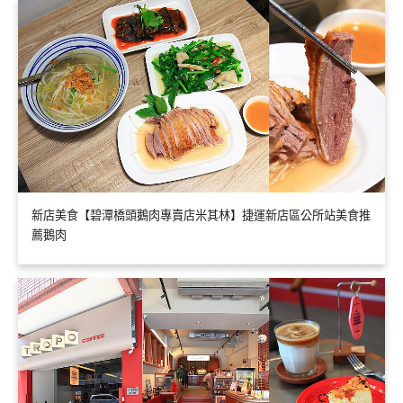
新店美食【碧潭橋頭鵝肉專賣店米其林】捷運新店區公所站美食推
薦鵝肉