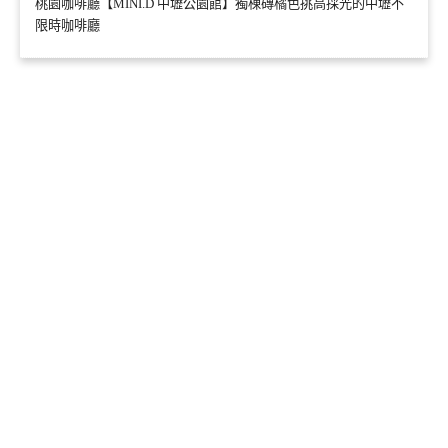
桃園咖啡廳【MINI.D 中壢公園館】獨棟磚橘色挑高採光的中壢不
限時咖啡廳