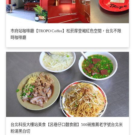
市府站咖啡廳【TROPO Coffee】松菸摩登褐紅色空間，台北不限
時咖啡廳
台北科技大樓站美食【呂巷仔口麵食館】500碗推薦老字號台北米
粉湯黑白切