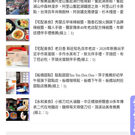
萍子推薦嘉義阿里山奮起湖行程規劃，奮起湖景點，奮起
湖山中森林漫步，阿里山奮起湖鐵道之旅，阿里山打卡景
點，台灣百年肖楠樹林、阿良鐵支路便當、杉木棧道、愛
玉伯、阿良甜甜圈、 百年檜木甜甜圈，嘉義熱門景點，外
【宅配美食】秀蘭古早味辣椒醬，雅香石頭火鍋旗下品牌
國觀光客必訪阿里山，奮起湖周邊景點，台灣好行阿里山
辣椒醬，職人手做、獨家傳承40年老店配方辣椒醬，年節
線，奮起湖風景區，奮起湖私房景點，奮起湖美食
送禮伴手禮推薦(線上：1)
2017(線上：1)
【宅配美食】老日香 新莊知名百年老店，2020年新推出芋
泥手作蒸蛋糕、手作水蒸布丁，新北伴手禮，芋頭控、布
丁控必吃，芋頭米蛋糕伴手禮(線上：1)
【板橋甜點】點點甜甜Ten Ten Den Den，萍子推薦好初早
午餐旗下甜點店，板橋咖啡館，板橋下午茶，板橋站附近
甜點店推薦(線上：1)
【永和美食】小張刀切大滷麵，中正橋頭旁飄香30多年傳
承二代在地麵店，麵條每天現做刀切，頂溪站美食推薦
(線上：1)