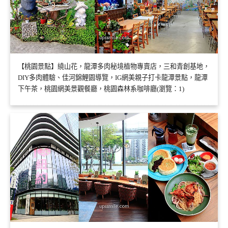
【桃園景點】繞山花，龍潭多肉秘境植物專賣店，三和青創基地，
DIY多肉體驗、佳河錦鯉園導覽，IG網美親子打卡龍潭景點，龍潭
下午茶，桃園網美景觀餐廳，桃園森林系咖啡廳(瀏覽：1)