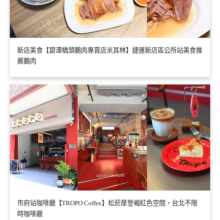
新店美食【碧潭橋頭鵝肉專賣店米其林】捷運新店區公所站美食推
薦鵝肉
市府站咖啡廳【TROPO Coffee】松菸摩登褐紅色空間，台北不限
時咖啡廳