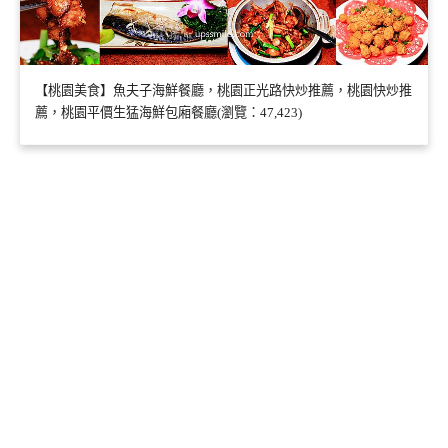
【桃園美食】魚夫子海鮮餐廳，桃園正光路快炒推薦，桃園快炒推
薦，桃園平價生猛海鮮包廂餐廳(瀏覽：47,423)