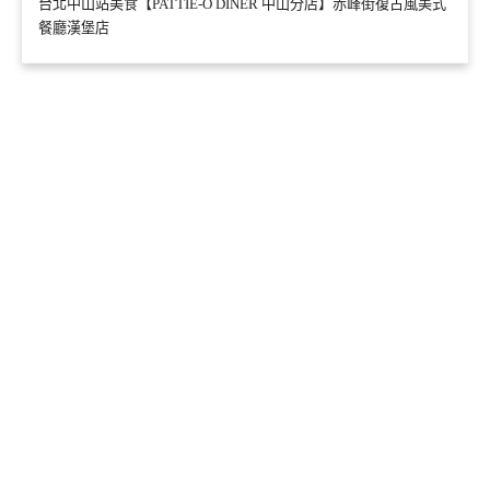
台北中山站美食【PATTIE-O DINER 中山分店】赤峰街復古風美式
餐廳漢堡店