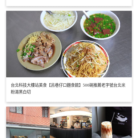
台北科技大樓站美食【呂巷仔口麵食館】500碗推薦老字號台北米
粉湯黑白切