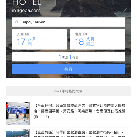
GA4即時熱門文章
【台南住宿】台南富驛時尚酒店，歐式宮廷風時尚大廳旅
店，鄰近國華街、海安路、河樂廣場，台南便宜住宿推薦
(線上：1)
【嘉義竹崎】阿里山奮起湖車站、奮起湖老街Fenchihu，