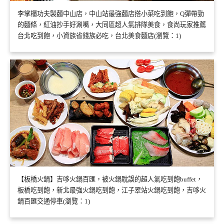
李掌櫃功夫製麵中山店，中山站最強麵店搭小菜吃到飽，Q彈帶勁
的麵條，紅油抄手好涮嘴，大同區超人氣排隊美食，食尚玩家推薦
台北吃到飽，小資族省錢族必吃，台北美食麵店(瀏覽：1)
【板橋火鍋】吉哆火鍋百匯，被火鍋耽誤的超人氣吃到飽buffet，
板橋吃到飽，新北最強火鍋吃到飽，江子翠站火鍋吃到飽，吉哆火
鍋百匯交通停車(瀏覽：1)