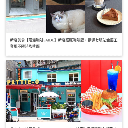
新店美食【晒渡咖啡SAIDU】新店貓咪咖啡廳，捷運七張站金屬工
業風不限時咖啡廳