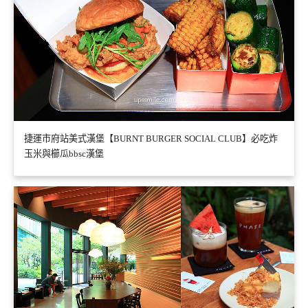
捷運市府站美式漢堡【BURNT BURGER SOCIAL CLUB】必吃炸
玉米與櫛瓜bbsc漢堡