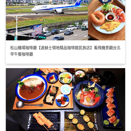
松山機場咖啡廳【波赫士領地精品咖啡館民族店】看飛機景觀台北
早午餐咖啡廳