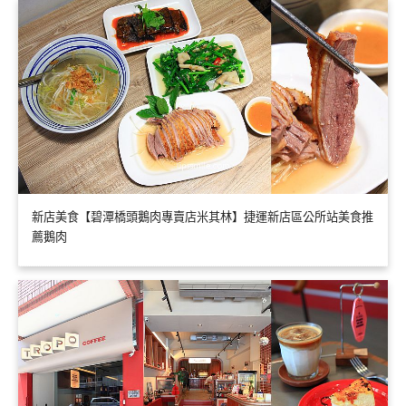
新店美食【碧潭橋頭鵝肉專賣店米其林】捷運新店區公所站美食推
薦鵝肉