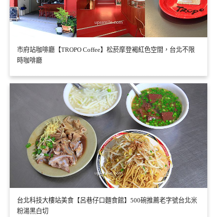
市府站咖啡廳【TROPO Coffee】松菸摩登褐紅色空間，台北不限
時咖啡廳
台北科技大樓站美食【呂巷仔口麵食館】500碗推薦老字號台北米
粉湯黑白切