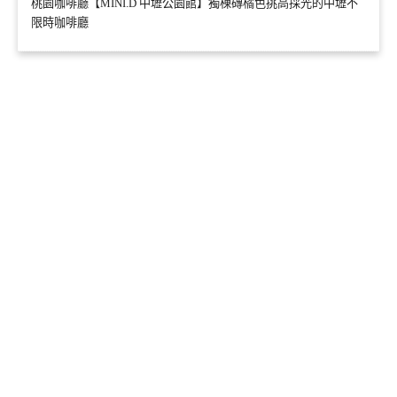
桃園咖啡廳【MINI.D 中壢公園館】獨棟磚橘色挑高採光的中壢不
限時咖啡廳