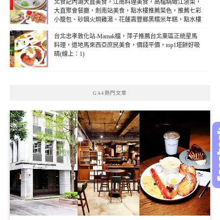
北食記內湖大直美食，江南料理美食，高檔精緻江浙菜，
大直聚會餐廳，劍南站美食，點水樓推薦菜色，推薦七彩
小籠包、砂鍋火烔雞湯、花蓮壽豐鄉黑糯米年糕，點水樓
年菜，推薦外國觀光客必吃台北餐廳(線上：1)
台北忠孝敦化站-Mamak檔，萍子推薦台北東區正統星馬
料理，道地馬來西亞庶民美食，價錢平價，top1塔餅好吸
晴(線上：1)
GA4熱門文章