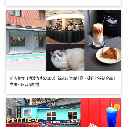
新店美食【晒渡咖啡SAIDU】新店貓咪咖啡廳，捷運七張站金屬工
業風不限時咖啡廳