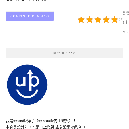
5/
CONTINUE READING
(3)
(3
vo
關於 萍子 介紹
我是upssmile萍子（up’s smile向上微笑）！
本身是設計師，也是向上微笑 旅食設影 攝影師。