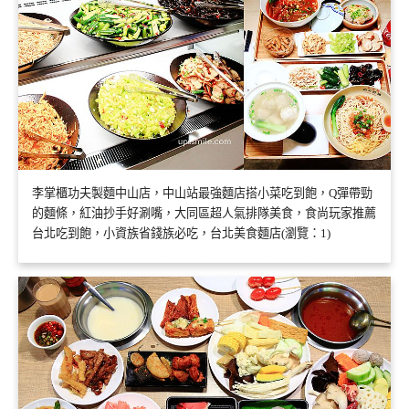
李掌櫃功夫製麵中山店，中山站最強麵店搭小菜吃到飽，Q彈帶勁
的麵條，紅油抄手好涮嘴，大同區超人氣排隊美食，食尚玩家推薦
台北吃到飽，小資族省錢族必吃，台北美食麵店(瀏覽：1)