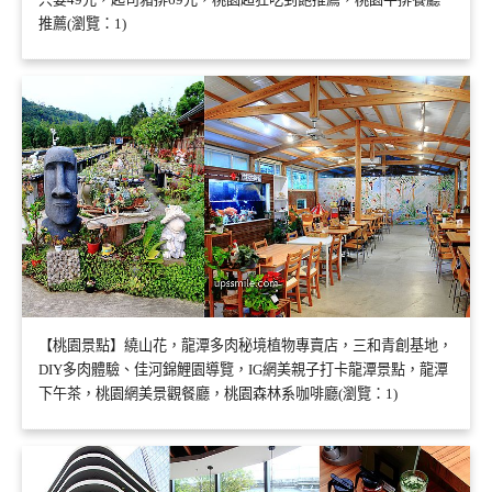
推薦(瀏覽：1)
【桃園景點】繞山花，龍潭多肉秘境植物專賣店，三和青創基地，
DIY多肉體驗、佳河錦鯉園導覽，IG網美親子打卡龍潭景點，龍潭
下午茶，桃園網美景觀餐廳，桃園森林系咖啡廳(瀏覽：1)