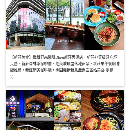
【新莊美食】武藏野森珈琲Diner新莊思源店，新莊神等級好吃舒
芙蕾，新莊森林系咖啡廳，絕美玻璃屋落地窗景，新莊早午餐咖啡
廳推薦，新莊網美咖啡廳，桃園機捷新北產業園區站美食(瀏覽：
1)