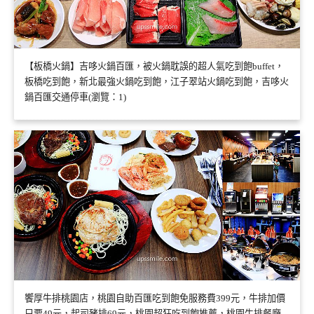
【板橋火鍋】吉哆火鍋百匯，被火鍋耽誤的超人氣吃到飽buffet，
板橋吃到飽，新北最強火鍋吃到飽，江子翠站火鍋吃到飽，吉哆火
鍋百匯交通停車(瀏覽：1)
饗厚牛排桃園店，桃園自助百匯吃到飽免服務費399元，牛排加價
只要49元，起司豬排69元，桃園超狂吃到飽推薦，桃園牛排餐廳