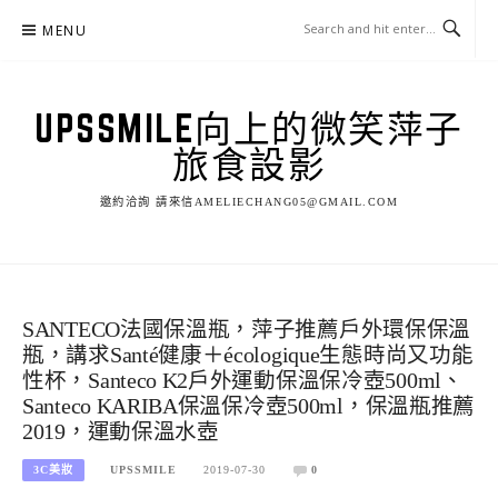
Skip
MENU
to
content
UPSSMILE向上的微笑萍子
旅食設影
邀約洽詢 請來信AMELIECHANG05@GMAIL.COM
SANTECO法國保溫瓶，萍子推薦戶外環保保溫
瓶，講求Santé健康＋écologique生態時尚又功能
性杯，Santeco K2戶外運動保溫保冷壺500ml、
Santeco KARIBA保溫保冷壺500ml，保溫瓶推薦
2019，運動保溫水壺
3C美妝
UPSSMILE
2019-07-30
0