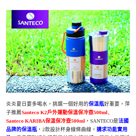
炎炎夏日要多喝水，挑選一個好用的
保溫瓶
好重要，萍
子推薦
Santeco K2
戶外運動保溫保冷壺
500ml、
Santeco KARIBA
保溫保冷壺
500ml
，SANTECO是
法國
品牌的保溫瓶
，2款設計杯身線條曲線，
講求功能實用