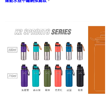
運動水壺不鏽鋼推薦款
。