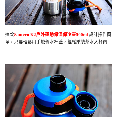
這款
Santeco K2
戶外運動保溫保冷壺
500ml
設計操作簡
單，只要輕鬆用手旋轉水杯蓋，輕鬆乘裝茶水入杯內。