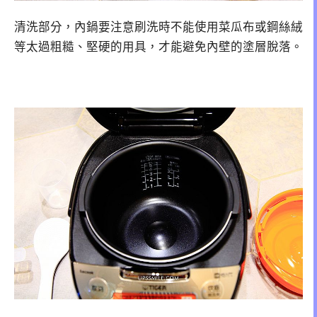
清洗部分，內鍋要注意刷洗時不能使用菜瓜布或鋼絲絨
等太過粗糙、堅硬的用具，才能避免內壁的塗層脫落。