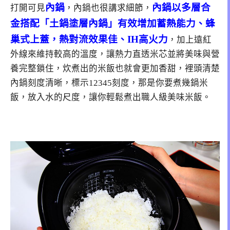
內鍋
內鍋以多層合
打開可見
，內鍋也很講求細節，
金搭配「土鍋塗層內鍋」有效增加蓄熱能力、蜂
巢式上蓋，熱對流效果佳、IH高火力
，加上遠紅
外線來維持較高的溫度，讓熱力直透米芯並將美味與營
養完整鎖住，炊煮出的米飯也就會更加香甜，裡頭清楚
內鍋刻度清晰，標示12345刻度，那是你要煮幾鍋米
飯，放入水的尺度，讓你輕鬆煮出職人級美味米飯。