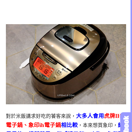
大多人會用
虎牌IH
對於米飯講求好吃的饕客來說，
電子鍋、象印ih電子鍋
相比較
結
，本來想買象印，