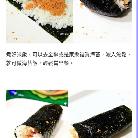
煮好米飯，可以去全聯或是家樂福買海苔，灑入魚鬆，
就可做海苔飯，輕鬆當早餐。