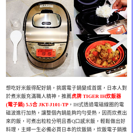
想吃好米飯得配好鍋，挑選電子鍋變成首選，日本人對
於煮米飯充滿職人精神，推薦
虎牌 TIGER IH炊飯器
(電子鍋) 5.5合 JKT-J101-TP
，IH式透過電磁線圈的電
磁波進行加熱，讓整個內鍋能夠均勻受熱，因而炊煮出
來的飯，可煮出粒粒分明且香Q口感米飯，輕鬆做出好
料理，主婦一生必備必買日本的炊飯鍋，炊飯電子鍋推