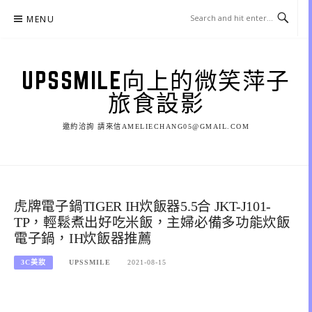
Skip
MENU
to
content
UPSSMILE向上的微笑萍子
旅食設影
邀約洽詢 請來信AMELIECHANG05@GMAIL.COM
虎牌電子鍋TIGER IH炊飯器5.5合 JKT-J101-
TP，輕鬆煮出好吃米飯，主婦必備多功能炊飯
電子鍋，IH炊飯器推薦
3C美妝
UPSSMILE
2021-08-15