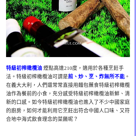
特級初榨橄欖油
煙點高達210度，適用於各種烹飪手
法。特級初榨橄欖油可謂是
煎、炒、烹、炸無所不能
。
在義大大利，人們還常常直接用麵包蘸食特級初榨橄欖
油作為餐前的小食，充分感受特級初榨橄欖油新鮮、清
新的口感。如今特級初榨橄欖油也進入了不少中國家庭
的廚房，如何才能利用它烹飪出符合中國人口味、又符
合地中海式飲食理念的菜餚呢？