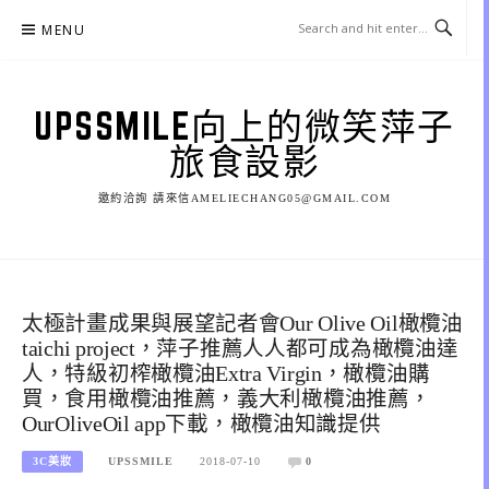
Skip
MENU
to
content
UPSSMILE向上的微笑萍子
旅食設影
邀約洽詢 請來信AMELIECHANG05@GMAIL.COM
太極計畫成果與展望記者會Our Olive Oil橄欖油
taichi project，萍子推薦人人都可成為橄欖油達
人，特級初榨橄欖油Extra Virgin，橄欖油購
買，食用橄欖油推薦，義大利橄欖油推薦，
OurOliveOil app下載，橄欖油知識提供
3C美妝
UPSSMILE
2018-07-10
0