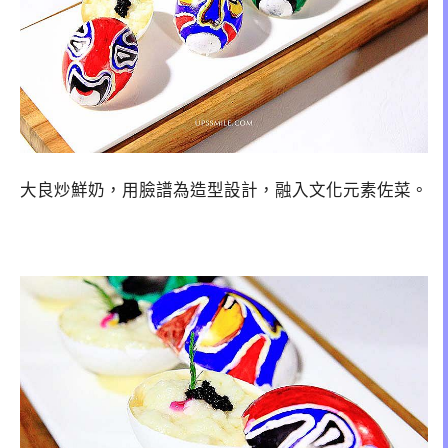
大良炒鮮奶，用臉譜為造型設計，融入文化元素佐菜。