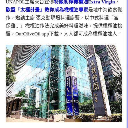
UNAPOL主席來台宣傳
特級初榨橄欖油Extra Virgin
，
歐盟「太極計畫」教你成為橄欖油專家
是地中海飲食傑
作，邀請主廚 張克勤現場料理廚藝，以中式料理「宮
保雞丁」橄欖油作法完成美好料理滋味，提供橄欖油挑
選，OurOliveOil app下載，人人都可成為橄欖油達人。