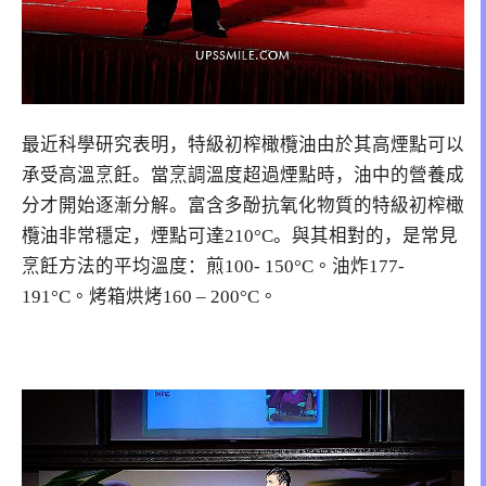
最近科學研究表明，特級初榨橄欖油由於其高煙點可以
承受高溫烹飪。當烹調溫度超過煙點時，油中的營養成
分才開始逐漸分解。富含多酚抗氧化物質的特級初榨橄
欖油非常穩定，煙點可達
210°C
。
與其相對的，是常見
烹飪方法的平均溫度：
煎
100- 150°C。
油炸
177-
191°C。
烤箱烘烤
160 – 200°C。