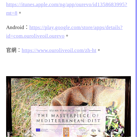
https://itunes.apple.com/ng/app/ourevo/id1358683995?
mt=8
。
Android：
https://play.google.com/store/apps/details?
id=com.ouroliveoil.ourevo
。
官網：
https://www.ouroliveoil.com/zh-ht
。