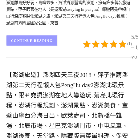
澎湖離島好好玩，島嶼眾多、海洋資源豐富的澎湖，擁有許多著名旅遊
景點，萍子跟著在地人（堯擺澎湖swaying in penghu）導遊阿堯帶領自
由行深度客製化澎湖之旅，澎湖第三天行程懶人包PengHu day3推薦：
澎湖南方四島國家公園、東吉…
5/
CONTINUE READING
(1)
– 
vo
【澎湖旅遊】澎湖四天三夜2018，萍子推薦澎
湖第二天行程懶人包PengHu day2澎湖北環景
點，跟＃堯擺澎湖在地人導遊玩-菊島北環行
程，澎湖行程規劃、澎湖景點、澎湖美食，奎
壁山摩西分海日出、歐萊壽司、北新橋牛雜
湯、北辰市場、星巴克澎湖門市、中屯風車、
澎湖後寮、天堂路、隱藏版無菜單料理、保安