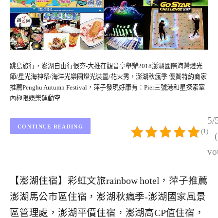
跳島旅行，澎湖自由行很夯-大推在觀音亭舉辦2018澎湖國際海灣燈光
節/星光海神祭/海洋光樂園燈光裝置/花火秀，澎湖秋瘋季 優質特約商家
推薦Penghu Autumn Festival，萍子發現好康有：Pier三號港和星探索室
內極限娛樂運動空…
5/
CONTINUE READING
(1)
– 
vo
【澎湖住宿】彩虹文旅rainbow hotel，萍子推薦
澎湖馬公市區住宿，澎湖秋瘋季-澎湖國家風景
區管理處，澎湖平價住宿，澎湖高CP值住宿，