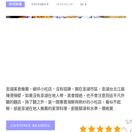
中式料理
UPSSMILE
2018-05-29
0
澎湖美食推薦，嶼坪小吃店，沒有招牌，開在澎湖市區，澎湖台北江麻
辣燙隔壁，如果沒有澎湖在地人帶，真會錯過，也不會注意到這平凡外
觀的麵店，除了麵之外，是一間專賣海鮮與熱炒的小吃店，看似不起
眼，卻是澎湖在地人推薦的家常料理，廚藝精湛有水準，價格實…
5/
CONTINUE READING
(1)
– 