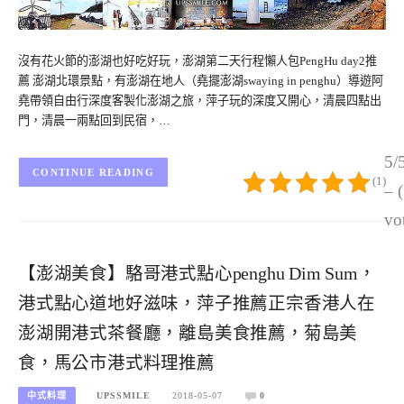
沒有花火節的澎湖也好吃好玩，澎湖第二天行程懶人包PengHu day2推
薦 澎湖北環景點，有澎湖在地人（堯擺澎湖swaying in penghu）導遊阿
堯帶領自由行深度客製化澎湖之旅，萍子玩的深度又開心，清晨四點出
門，清晨一兩點回到民宿，…
5/
CONTINUE READING
(1)
– 
vo
【澎湖美食】駱哥港式點心penghu Dim Sum，
港式點心道地好滋味，萍子推薦正宗香港人在
澎湖開港式茶餐廳，離島美食推薦，菊島美
食，馬公市港式料理推薦
中式料理
UPSSMILE
2018-05-07
0