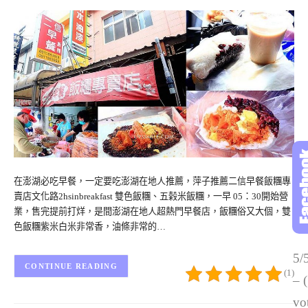
在澎湖必吃早餐，一定要吃澎湖在地人推薦，萍子推薦二信早餐飯糰專
賣店文化路2hsinbreakfast 雙色飯糰、五榖米飯糰，一早 05：30開始營
業，售完提前打烊，是間澎湖在地人超熱門早餐店，飯糰俗又大個，雙
色飯糰紫米白米非常香，油條非常的…
5/
CONTINUE READING
(1)
– 
vo