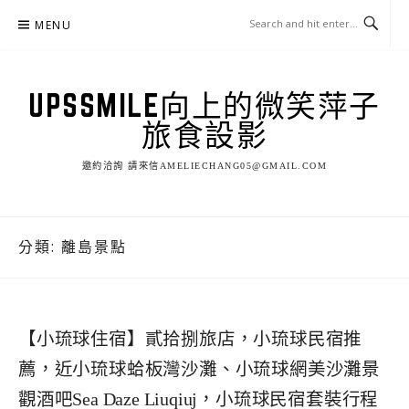
Skip
MENU
to
content
UPSSMILE向上的微笑萍子
旅食設影
邀約洽詢 請來信AMELIECHANG05@GMAIL.COM
分類:
離島景點
【小琉球住宿】貳拾捌旅店，小琉球民宿推
薦，近小琉球蛤板灣沙灘、小琉球網美沙灘景
觀酒吧Sea Daze Liuqiuj，小琉球民宿套裝行程