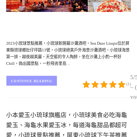
2023小琉球景點推薦，小琉球新開幕沙灘酒吧，Sea Daze Liuqiu位於屏
東縣琉球鄉肚仔坪路13號，小琉球絕美戶外海景沙灘酒吧，小琉球海景
第一排，越夜越美麗，天空藍的令人陶醉，坐在沙灘上小酌一杯好
Chill，偽出國景點，一秒飛峇里島…
5/
CONTINUE READING
(1)
– 
vo
小本愛玉小琉球旗艦店，小琉球美食必吃海龜
愛玉、海龜水果愛玉冰，每道海龜甜品都超可
愛，小琉球景點推薦，屏東小琉球下午茶推薦