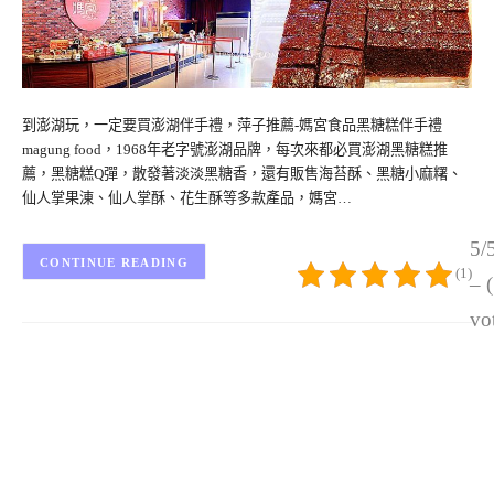
到澎湖玩，一定要買澎湖伴手禮，萍子推薦-媽宮食品黑糖糕伴手禮
magung food，1968年老字號澎湖品牌，每次來都必買澎湖黑糖糕推
薦，黑糖糕Q彈，散發著淡淡黑糖香，還有販售海苔酥、黑糖小麻糬、
仙人掌果涷、仙人掌酥、花生酥等多款產品，媽宮…
5/
CONTINUE READING
(1)
– 
vo