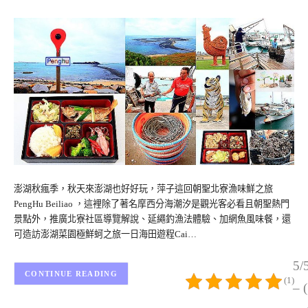
澎湖秋瘋季，秋天來澎湖也好好玩，萍子這回朝聖北寮漁味鮮之旅
PengHu Beiliao ，這裡除了著名摩西分海潮汐是觀光客必看且朝聖熱門
景點外，推廣北寮社區導覽解說、延繩釣漁法體驗、加網魚風味餐，還
可造訪澎湖菜園極鮮蚵之旅一日海田遊程Cai…
5/
CONTINUE READING
(1)
– 