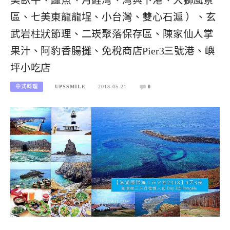
美臥牛、鱷魚、月鯉灣、灣與下港、大獅風景
區、七美東龍龍埕、小台灣、雙心石滬 ）、玄
武岩柱狀節理、二崁聚落保存區、陳家仙人掌
果汁、阿豹香腸攤、免稅商店Pier3三號港、嶼
坪小吃店
中式料理
UPSSMILE
2018-05-21
0