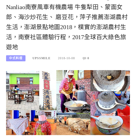
Nanliao南寮風車有機農場 牛隻犁田、蒙面女
郎、海沙炒花生、 磨豆花，萍子推薦澎湖農村
生活，澎湖景點地圖2018，樸實的澎湖農村生
活，南寮社區體驗行程，2017全球百大綠色旅
遊地
中式料理
UPSSMILE
2018-10-08
0