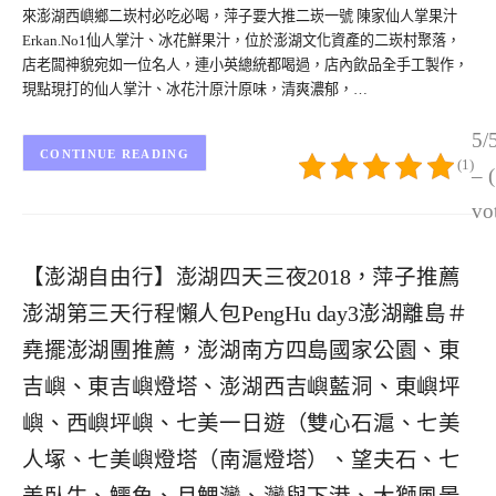
來澎湖西嶼鄉二崁村必吃必喝，萍子要大推二崁一號 陳家仙人掌果汁
Erkan.No1仙人掌汁、冰花鮮果汁，位於澎湖文化資產的二崁村聚落，
店老闆神貌宛如一位名人，連小英總統都喝過，店內飲品全手工製作，
現點現打的仙人掌汁、冰花汁原汁原味，清爽濃郁，…
5/
CONTINUE READING
(1)
– 
vo
【澎湖自由行】澎湖四天三夜2018，萍子推薦
澎湖第三天行程懶人包PengHu day3澎湖離島＃
堯擺澎湖團推薦，澎湖南方四島國家公園、東
吉嶼、東吉嶼燈塔、澎湖西吉嶼藍洞、東嶼坪
嶼、西嶼坪嶼、七美一日遊（雙心石滬、七美
人塚、七美嶼燈塔（南滬燈塔）、望夫石、七