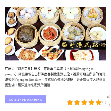
在離島【澎湖美食】很多，在地專業導遊（堯擺澎湖swaying in
penghu）阿堯帶領自由行深度客製化澎湖之旅，推薦好朋友所開的駱哥
港式點心penghu Dim Sum，港式點心道地好滋味，是正宗香港人駱哥喜
愛澎湖，飄洋過海來澎湖所開設…
5/
CONTINUE READING
(1)
– 