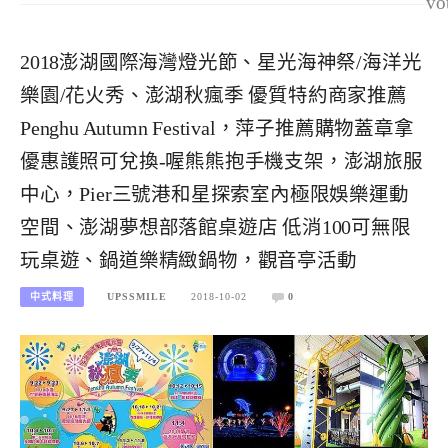
vo
2018澎湖國際海灣燈光節、星光海神祭/海洋光
樂園/花火秀、澎湖秋瘋季 優質特約商家推薦
Penghu Autumn Festival，萍子推薦購物蓋章拿
優惠護照可兌換-喔熊熊抱手機支架，澎湖旅服
中心，Pier三號港和星探索室內極限娛樂運動
空間、澎湖夢想部落館桌遊店 低消100可無限
玩桌遊、鍋道樂精緻鍋物，觀音亭活動
中式料理
UPSSMILE
2018-10-02
0