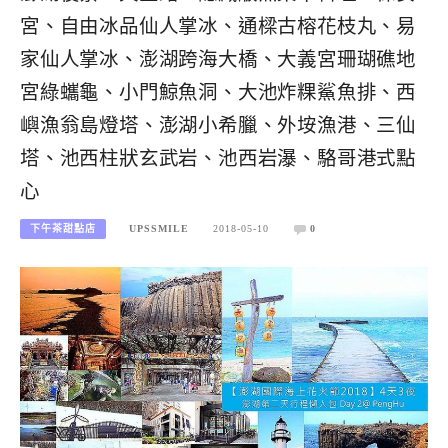
宮、自由冰品仙人掌冰、通樑古榕花枝丸、易
家仙人掌冰、澎湖跨海大橋、大義宮珊瑚礁地
宮綠蠵龜、小門鯨魚洞、大池炸粿鯊魚排、西
嶼漁翁島燈塔、澎湖小希臘、外垵漁港、三仙
塔、池西柱狀玄武岩、池西岩瀑、駱哥港式點
心
下午茶甜點店
UPSSMILE
2018-05-10
0