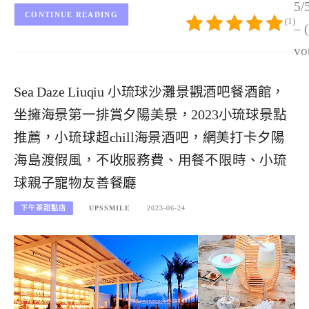
5/
CONTINUE READING
(1)
– 
vo
Sea Daze Liuqiu 小琉球沙灘景觀酒吧餐酒館，
坐擁海景第一排賞夕陽美景，2023小琉球景點
推薦，小琉球超chill海景酒吧，網美打卡夕陽
海島渡假風，不收服務費、用餐不限時、小琉
球親子寵物友善餐廳
下午茶甜點店
UPSSMILE
2023-06-24