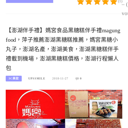
(1)
– 
vo
【澎湖伴手禮】媽宮食品黑糖糕伴手禮magung
food，萍子推薦澎湖黑糖糕推薦，媽宮黑糖小
丸子，澎湖名產，澎湖美食，澎湖黑糖糕伴手
禮載到機場，澎湖黑糖糕價格，澎湖行程懶人
包
3C美妝
UPSSMILE
2018-11-27
0