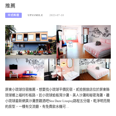
推薦
中式料理
UPSSMILE
2023-07-10
屏東小琉球住宿推薦，想要找小琉球平價民宿，貳拾捌旅店位於屏東縣
琉球鄉上福村杉板路，近小琉球蛤板灣沙灘、美人沙灘和秘密海灘，離
小琉球最新網美沙灘景觀酒吧Sea Daze Liuqiuj路程五分鐘，乾淨明亮簡
約房型，一樓有交流廳，有免費飲水機可…