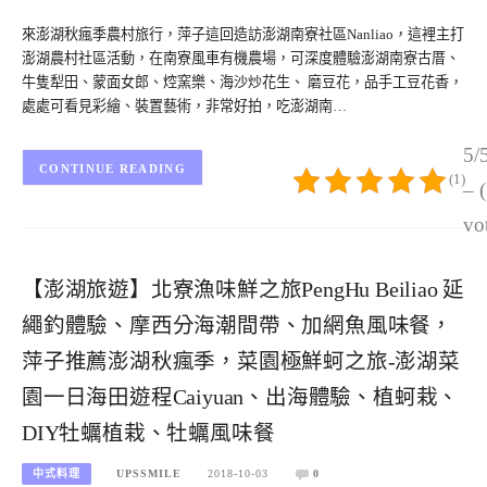
來澎湖秋瘋季農村旅行，萍子這回造訪澎湖南寮社區Nanliao，這裡主打
澎湖農村社區活動，在南寮風車有機農場，可深度體驗澎湖南寮古厝、
牛隻犁田、蒙面女郎、焢窯樂、海沙炒花生、 磨豆花，品手工豆花香，
處處可看見彩繪、裝置藝術，非常好拍，吃澎湖南…
5/
CONTINUE READING
(1)
– 
vo
【澎湖旅遊】北寮漁味鮮之旅PengHu Beiliao 延
繩釣體驗、摩西分海潮間帶、加網魚風味餐，
萍子推薦澎湖秋瘋季，菜園極鮮蚵之旅-澎湖菜
園一日海田遊程Caiyuan、出海體驗、植蚵栽、
DIY牡蠣植栽、牡蠣風味餐
中式料理
UPSSMILE
2018-10-03
0