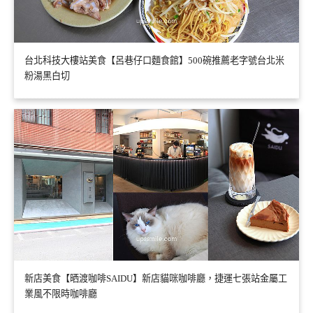
台北科技大樓站美食【呂巷仔口麵食館】500碗推薦老字號台北米
粉湯黑白切
新店美食【晒渡咖啡SAIDU】新店貓咪咖啡廳，捷運七張站金屬工
業風不限時咖啡廳