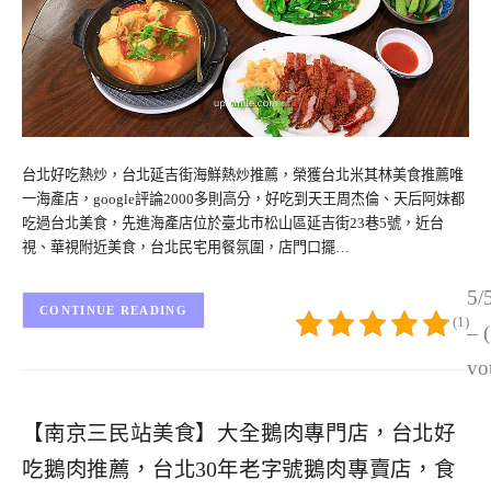
台北好吃熱炒，台北延吉街海鮮熱炒推薦，榮獲台北米其林美食推薦唯
一海產店，google評論2000多則高分，好吃到天王周杰倫、天后阿妹都
吃過台北美食，先進海產店位於臺北市松山區延吉街23巷5號，近台
視、華視附近美食，台北民宅用餐氛圍，店門口擺…
5/
CONTINUE READING
(1)
– 
vo
【南京三民站美食】大全鵝肉專門店，台北好
吃鵝肉推薦，台北30年老字號鵝肉專賣店，食