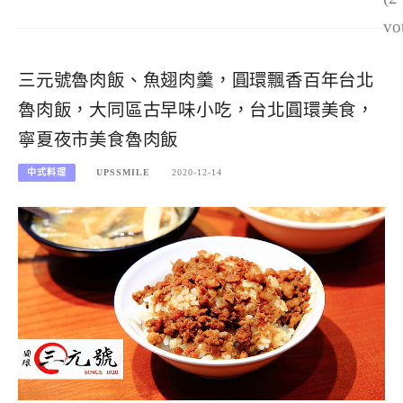
vo
三元號魯肉飯、魚翅肉羹，圓環飄香百年台北
魯肉飯，大同區古早味小吃，台北圓環美食，
寧夏夜市美食魯肉飯
中式料理
UPSSMILE
2020-12-14