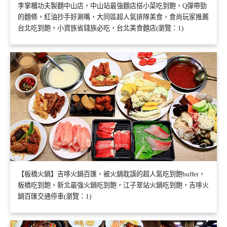
李掌櫃功夫製麵中山店，中山站最強麵店搭小菜吃到飽，Q彈帶勁
的麵條，紅油抄手好涮嘴，大同區超人氣排隊美食，食尚玩家推薦
台北吃到飽，小資族省錢族必吃，台北美食麵店(瀏覽：1)
【板橋火鍋】吉哆火鍋百匯，被火鍋耽誤的超人氣吃到飽buffet，
板橋吃到飽，新北最強火鍋吃到飽，江子翠站火鍋吃到飽，吉哆火
鍋百匯交通停車(瀏覽：1)