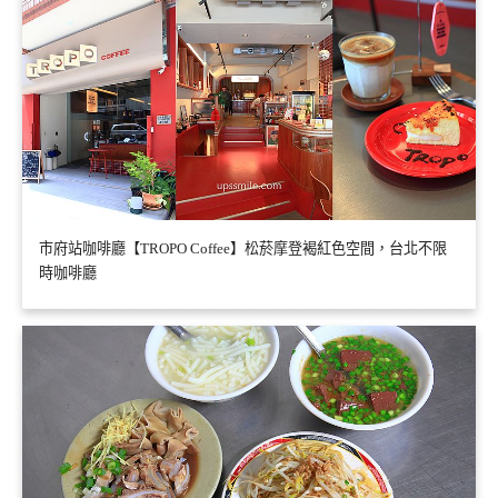
市府站咖啡廳【TROPO Coffee】松菸摩登褐紅色空間，台北不限
時咖啡廳