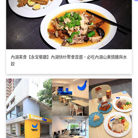
內湖美食【永宝餐廳】內湖快炒聚會首選，必吃內湖山東燒雞與水
餃