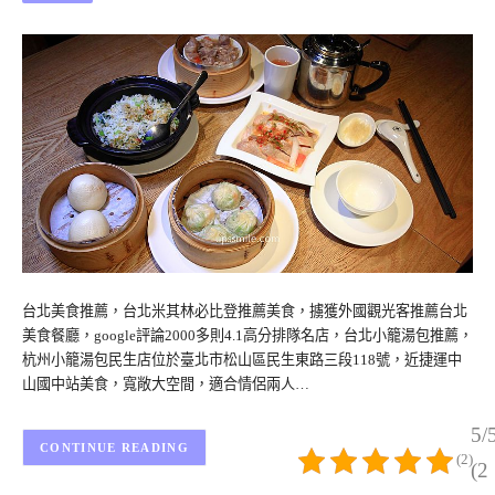
台北美食推薦，台北米其林必比登推薦美食，擄獲外國觀光客推薦台北
美食餐廳，google評論2000多則4.1高分排隊名店，台北小籠湯包推薦，
杭州小籠湯包民生店位於臺北市松山區民生東路三段118號，近捷運中
山國中站美食，寬敞大空間，適合情侶兩人…
5/
CONTINUE READING
(2)
(2