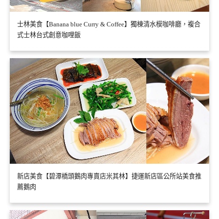
士林美食【Banana blue Curry & Coffee】獨棟清水模咖啡廳，複合
式士林台式創意咖哩飯
新店美食【碧潭橋頭鵝肉專賣店米其林】捷運新店區公所站美食推
薦鵝肉