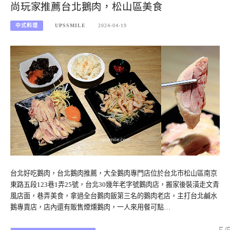
尚玩家推薦台北鵝肉，松山區美食
中式料理
UPSSMILE
2024-04-19
台北好吃鵝肉，台北鵝肉推薦，大全鵝肉專門店位於台北市松山區南京
東路五段123巷1弄25號，台北30幾年老字號鵝肉店，搬家後裝潢走文青
風店面，巷弄美食，拿過全台鵝肉飯第三名的鵝肉老店，主打台北鹹水
鵝專賣店，店內還有販售煙燻鵝肉，一人來用餐可點…