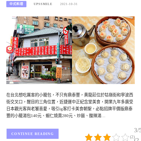
中式料理
UPSSMILE
2021-10-31
在台北想吃厲害的小籠包，不只有鼎泰豐，黄龍莊位於牯嶺街和寧波西
街交叉口，醒目的三角位置，近捷運中正紀念堂美食，開業九年多廣受
日本觀光客與老饕喜愛，吸引ig客打卡美食朝聖，必點招牌平價版鼎泰
豐的小籠湯包140元、蝦仁燒賣280元、炒飯、酸辣湯…
3/
CONTINUE READING
(2)
(2