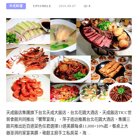
中式料理
UPSSMILE
2019-09-07
0
天成飯店集團旗下台北天成大飯店、台北花園大酒店、天成飯店TICC世
貿會館共同推出「饗聚宴席」，萍子造訪推薦台北花園大酒店，集團三
館共推出近百道菜色任君選擇13道美饌每桌11,000+10%起，餐桌上大
器澎湃的家宴美饌，敬獻主廚手工私房菜，海…