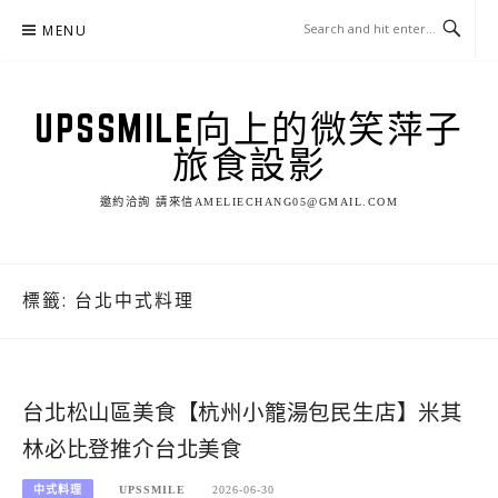
Skip
MENU
to
content
UPSSMILE向上的微笑萍子
旅食設影
邀約洽詢 請來信AMELIECHANG05@GMAIL.COM
標籤:
台北中式料理
台北松山區美食【杭州小籠湯包民生店】米其
林必比登推介台北美食
中式料理
UPSSMILE
2026-06-30