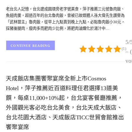
老台北人記憶，台北建成圓環旁老字號美食，萍子推薦三元號魯肉飯、
魚翅肉羹，超過百年的台北魯肉飯，曾被已故媒體人孫大偉先生讚譽為
「武林盟主」魯肉飯，從早上九點賣到晚上九點，必點魯肉飯小30元，
採豬後腿肉，瘦肉多而肥肉少比例，將肥肉滷爛化於湯汁中…
5/
CONTINUE READING
(1)
– 
vo
天成飯店集團饗聚宴席全新上市Cosmos
Hotel，萍子推薦近百道料理任君選擇13道美
饌，每桌11,000+10%起，台北宴客餐廳推薦，
外國觀光客必吃台北美食，台北天成大飯店、
台北花園大酒店、天成飯店TICC世貿會館推出
饗聚宴席