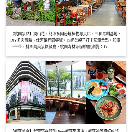
【桃園景點】繞山花，龍潭多肉秘境植物專賣店，三和青創基地，
DIY多肉體驗、佳河錦鯉園導覽，IG網美親子打卡龍潭景點，龍潭
下午茶，桃園網美景觀餐廳，桃園森林系咖啡廳(瀏覽：1)
【新莊美食】武藏野森珈琲Diner新莊思源店，新莊神等級好吃舒