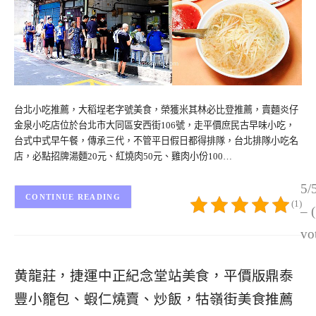
台北小吃推薦，大稻埕老字號美食，榮獲米其林必比登推薦，賣麵炎仔
金泉小吃店位於台北市大同區安西街106號，走平價庶民古早味小吃，
台式中式早午餐，傳承三代，不管平日假日都得排隊，台北排隊小吃名
店，必點招牌湯麵20元、紅燒肉50元、雞肉小份100…
5/
CONTINUE READING
(1)
– 
vo
黄龍莊，捷運中正紀念堂站美食，平價版鼎泰
豐小籠包、蝦仁燒賣、炒飯，牯嶺街美食推薦