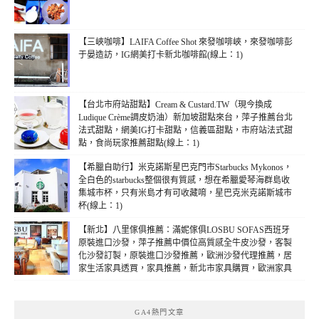
【三峽咖啡】LAIFA Coffee Shot 來發咖啡峽，來發咖啡彭
于晏造訪，IG網美打卡新北咖啡館(線上：1)
【台北市府站甜點】Cream & Custard.TW（現今換成
Ludique Crème調皮奶油）新加坡甜點來台，萍子推薦台北
法式甜點，網美IG打卡甜點，信義區甜點，市府站法式甜
點，食尚玩家推薦甜點(線上：1)
【希臘自助行】米克諾斯星巴克門市Starbucks Mykonos，
全白色的starbucks整個很有質感，想在希臘愛琴海群島收
集城市杯，只有米島才有可收藏唷，星巴克米克諾斯城市
杯(線上：1)
【新北】八里傢俱推薦：滿妮傢俱LOSBU SOFAS西班牙
原裝進口沙發，萍子推薦中價位高質感全牛皮沙發，客製
化沙發訂製，原裝進口沙發推薦，歐洲沙發代理推薦，居
家生活家具透買，家具推薦，新北市家具購買，歐洲家具
購買，全牛皮家具推薦(線上：1)
GA4熱門文章