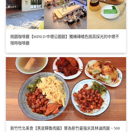
桃園咖啡廳【MINI.D 中壢公園館】獨棟磚橘色挑高採光的中壢不
限時咖啡廳
新竹竹北美食【黑皮驊魯肉飯】譽為新竹最強米其林滷肉飯、500