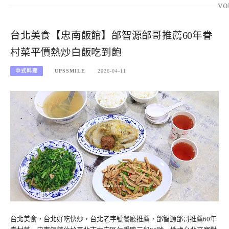
vo
台北美食【忠南飯館】邰智源邰哥推薦60年眷
村菜平價熱炒白飯吃到飽
中式料理
UPSSMILE
2026-04-11
台北美食，台北好吃快炒，台北老字號餐廳推薦，邰智源邰哥推薦60年