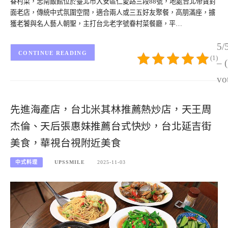
眷村菜，忠南飯館位於臺北市大安區仁愛路三段88號，地處台北帝寶對
面老店，傳統中式氛圍空間，適合兩人或三五好友聚餐，高朋滿座，擄
獲老饕與名人藝人朝聖，主打台北老字號眷村菜餐廳，平…
5/
CONTINUE READING
(1)
– 
vo
先進海產店，台北米其林推薦熱炒店，天王周
杰倫、天后張惠妹推薦台式快炒，台北延吉街
美食，華視台視附近美食
中式料理
UPSSMILE
2025-11-03