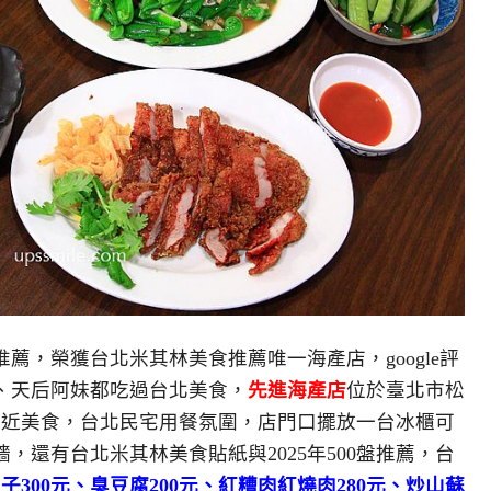
薦，榮獲台北米其林美食推薦唯一海產店，google評
倫、天后阿妹都吃過台北美食，
先進海產店
位於
臺北市松
附近美食，台北民宅用餐氛圍，店門口擺放一台冰櫃可
，還有台北米其林美食貼紙與2025年500盤推薦，台
子300元、臭豆腐200元、紅糟肉紅燒肉280元、炒山蘇