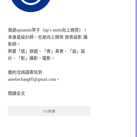
我是upssmile萍子（up’s smile向上微笑）！
本身是設計師，也是向上微笑 旅食設影 攝
影師。
熱愛「旅」旅遊、「食」美食、「設」設
計、「影」攝影、電影。
邀約洽詢請寄信到
ameliechang05@gmail.com。
閱讀全文
FB按讚