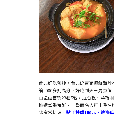
台北好吃熱炒，台北延吉街海鮮熱炒推
論2000多則高分，好吃到天王周杰
山區延吉街23巷5號
，近台視、華視
挑選當季海鮮，一整面名人打卡簽名牆
北家常料理，
點了炒麵100元、炒海瓜