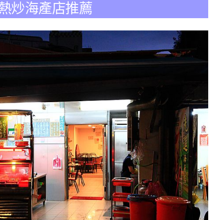
街熱炒海產店推薦