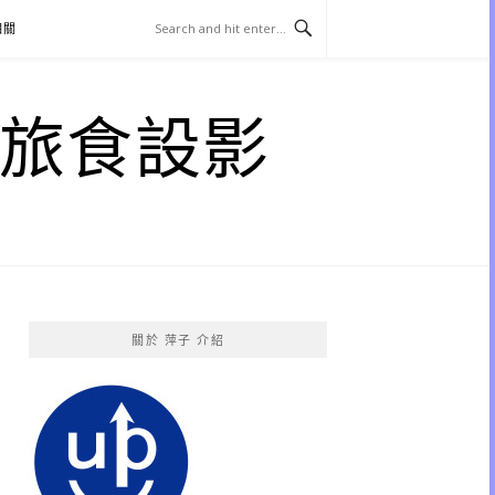
相關
子 旅食設影
關於 萍子 介紹