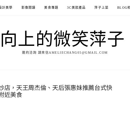
設計美學
影像閱讀
美食專題
3C美妝產品
萍子上菜
BLOG
ILE向上的微笑萍
邀約洽詢 請來信AMELIECHANG05@GMAIL.COM
炒店，天王周杰倫、天后張惠妹推薦台式快
附近美食