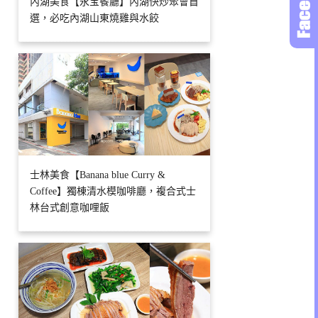
內湖美食【永宝餐廳】內湖快炒聚會首
選，必吃內湖山東燒雞與水餃
士林美食【Banana blue Curry &
Coffee】獨棟清水模咖啡廳，複合式士
林台式創意咖哩飯