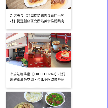
新店美食【碧潭橋頭鵝肉專賣店米其
林】捷運新店區公所站美食推薦鵝肉
市府站咖啡廳【TROPO Coffee】松菸
摩登褐紅色空間，台北不限時咖啡廳