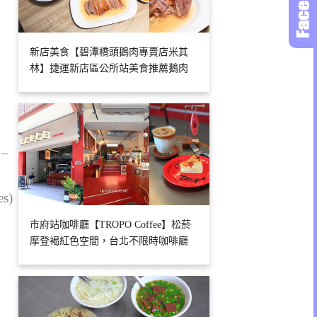
新店美食【碧潭橋頭鵝肉專賣店米其
林】捷運新店區公所站美食推薦鵝肉
 –
es)
市府站咖啡廳【TROPO Coffee】松菸
摩登褐紅色空間，台北不限時咖啡廳