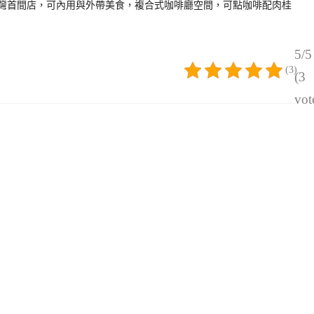
bon台灣首間店，可內用與外帶美食，複合式咖啡廳空間，可點咖啡配肉桂
5/5
(3)
(3
vot