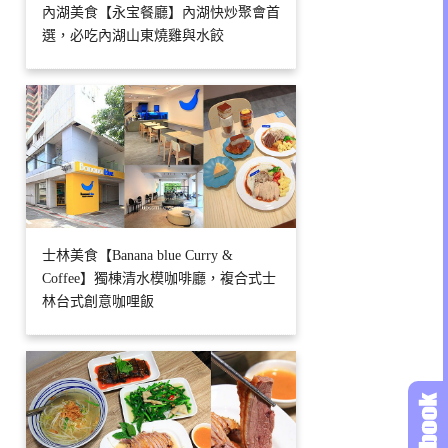
內湖美食【永宝餐廳】內湖快炒聚會首
選，必吃內湖山東燒雞與水餃
士林美食【Banana blue Curry &
Coffee】獨棟清水模咖啡廳，複合式士
林台式創意咖哩飯