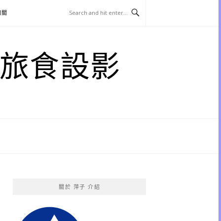
相關
子 旅食設影
關於 萍子 介紹