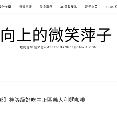
設計美學
影像閱讀
美食專題
3C美妝產品
萍子上菜
BLOG
ILE向上的微笑萍
邀約洽詢 請來信AMELIECHANG05@GMAIL.COM
飲小吃部】神等級好吃中正區義大利麵咖啡