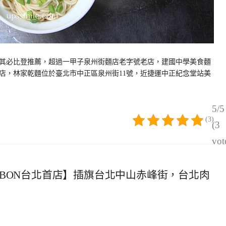
25年米其必比登推薦，超過一甲子泉州街麵店老字號老店，建國中學美食麵
北排隊名店，林家乾麵位於臺北市中正區泉州街11號，近捷運中正紀念堂站美
5/5
(3)
(3
vot
ABON台北首店】插旗台北中山赤峰街，台北肉