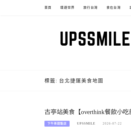
Skip
首頁
環遊世界
旅行台灣
食在台灣
to
content
UPSSM
標籤:
台北捷運美食地圖
古亭站美食【overthink餐
UPSSMILE
2026-07-22
下午茶甜點店