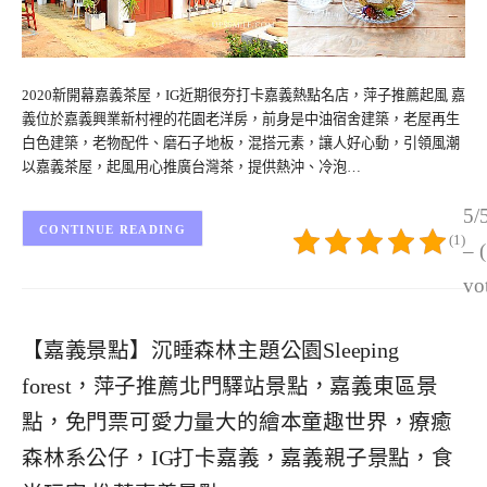
2020新開幕嘉義茶屋，IG近期很夯打卡嘉義熱點名店，萍子推薦起風 嘉
義位於嘉義興業新村裡的花園老洋房，前身是中油宿舍建築，老屋再生
白色建築，老物配件、磨石子地板，混搭元素，讓人好心動，引領風潮
以嘉義茶屋，起風用心推廣台灣茶，提供熱沖、冷泡…
5/
CONTINUE READING
(1)
– 
vo
【嘉義景點】沉睡森林主題公園Sleeping
forest，萍子推薦北門驛站景點，嘉義東區景
點，免門票可愛力量大的繪本童趣世界，療癒
森林系公仔，IG打卡嘉義，嘉義親子景點，食