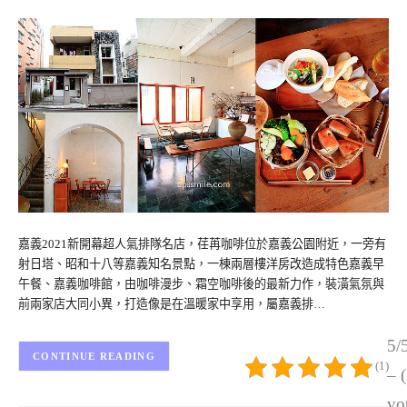
嘉義2021新開幕超人氣排隊名店，荏苒咖啡位於嘉義公園附近，一旁有
射日塔、昭和十八等嘉義知名景點，一棟兩層樓洋房改造成特色嘉義早
午餐、嘉義咖啡館，由咖啡漫步、霜空咖啡後的最新力作，裝潢氣氛與
前兩家店大同小異，打造像是在溫暖家中享用，屬嘉義排…
5/
CONTINUE READING
(1)
– 
vo