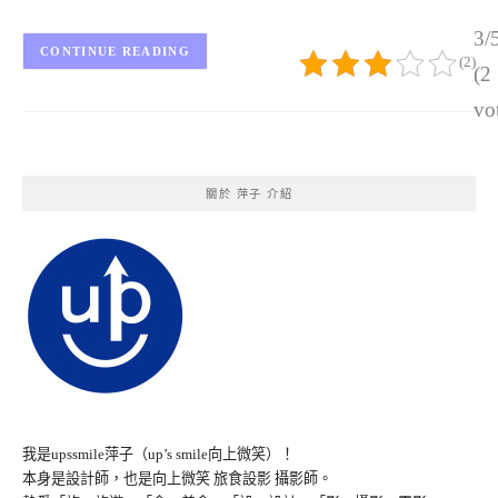
3/
CONTINUE READING
(2)
(2
vo
關於 萍子 介紹
我是upssmile萍子（up’s smile向上微笑）！
本身是設計師，也是向上微笑 旅食設影 攝影師。