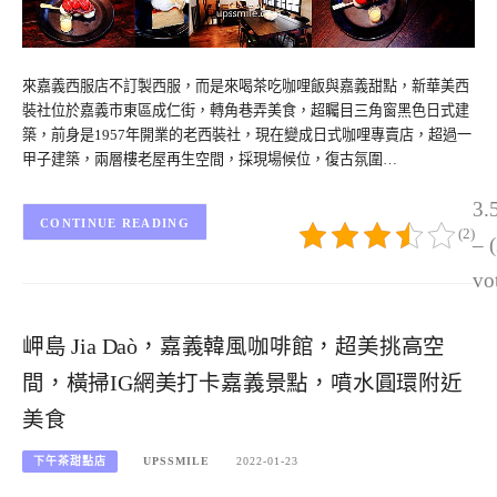
來嘉義西服店不訂製西服，而是來喝茶吃咖哩飯與嘉義甜點，新華美西
裝社位於嘉義市東區成仁街，轉角巷弄美食，超矚目三角窗黑色日式建
築，前身是1957年開業的老西裝社，現在變成日式咖哩專賣店，超過一
甲子建築，兩層樓老屋再生空間，採現場候位，復古氛圍…
3.
CONTINUE READING
(2)
– 
vo
岬島 Jia Daò，嘉義韓風咖啡館，超美挑高空
間，橫掃IG網美打卡嘉義景點，噴水圓環附近
美食
下午茶甜點店
UPSSMILE
2022-01-23