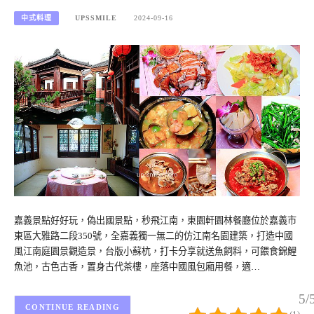
中式料理
UPSSMILE
2024-09-16
嘉義景點好好玩，偽出國景點，秒飛江南，東園軒園林餐廳位於嘉義市
東區大雅路二段350號，全嘉義獨一無二的仿江南名園建築，打造中國
風江南庭園景觀造景，台版小蘇杭，打卡分享就送魚飼料，可餵食錦鯉
魚池，古色古香，置身古代茶樓，座落中國風包廂用餐，適…
5/
CONTINUE READING