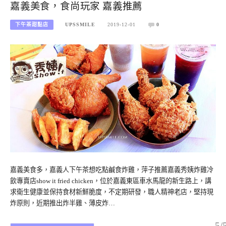
嘉義美食，食尚玩家 嘉義推薦
下午茶甜點店
UPSSMILE
2019-12-01
0
嘉義美食多，嘉義人下午茶想吃點鹹食炸雞，萍子推薦嘉義秀姨炸雞冷
飲專賣店show it fried chicken，位於嘉義東區車水馬龍的新生路上，講
求衛生健康並保持食材新鮮脆度，不定期研發，職人精神老店，堅持現
炸原則，近期推出炸半雞、薄皮炸…
5/