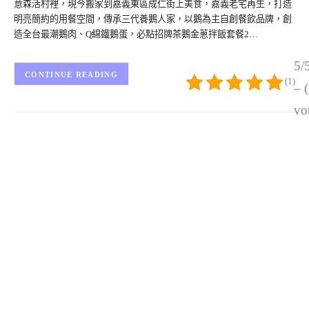
意森活村裡，現今搬家到嘉義東區成仁街上美食，嘉義老宅再生，打造
明亮簡約的用餐空間，傳承三代養鵝人家，以鵝為主自創餐飲品牌，創
造全台最潮鵝肉、Q綿鐵鵝蛋，必點招牌茶鵝金蔥拌飯套餐2…
5/
CONTINUE READING
(1)
– 
vo