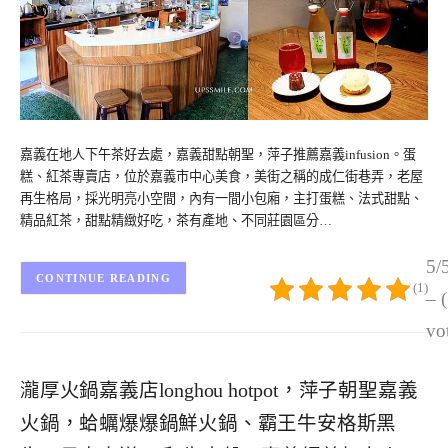
嘉義在地人下午茶好去處，嘉義甜點朝聖，萍子推薦嘉義infusion。蛋
糕、紅茶專賣店，位於嘉義市中心美食，美街之稱的成仁街巷弄，老屋
再生格局，採光明亮小空間，內有一間小包廂，主打蛋糕、法式甜點、
精品紅茶，甜點精緻好吃，茶有產地、不同莊園區分…
5/
CONTINUE READING
(1)
– 
vo
瀧厚火鍋嘉義店longhou hotpot，萍子朝聖嘉義
火鍋，蛤蠣爆爆鍋鮮火鍋、霸王牛安格斯黑