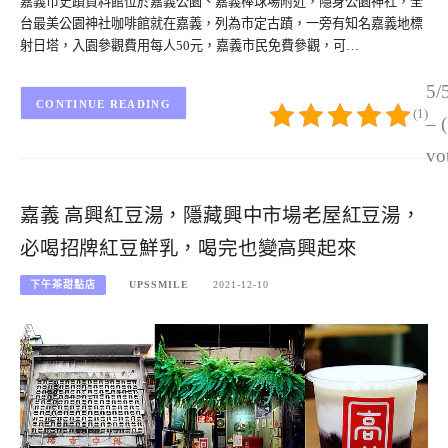
嘉義市史蹟資料館位於嘉義公園、嘉義棒球場附近，隱身公園神社，全
台最美公園神社咖啡館就在嘉義，列為市定古蹟，一旁有知名嘉義地標
射日塔，入園參觀費用每人50元，嘉義市民免費參觀，可…
5/
CONTINUE READING
(1)
– 
vo
嘉義 高興紅豆湯，隱藏興中市場老屋紅豆湯，
必喝招牌紅豆鮮乳，喝完也變高興起來
下午茶甜點店
UPSSMILE
2021-12-10