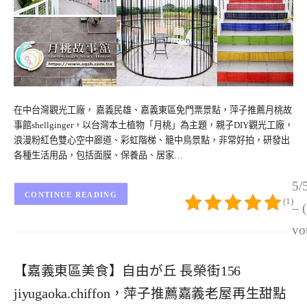
在中台灣觀光工廠， 嘉義民雄、嘉義東區免門票景點，萍子推薦月桃故
事館shellginger，以台灣本土植物「月桃」為主題，親子DIY觀光工廠，
浪漫粉紅色雙心空中廊道、彩虹階梯、籠中鳥景點，非常好拍，研發出
各種生活用品，包括面膜、保養品、居家…
5/
CONTINUE READING
(1)
– 
vo
【嘉義東區美食】自由が丘 長榮街156
jiyugaoka.chiffon，萍子推薦嘉義老屋再生甜點