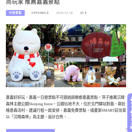
尚玩家 推薦嘉義景點
中部景點
UPSSMILE
2019-12-18
0
嘉義好好玩，嘉義一日遊景點不可錯過超療癒嘉義景點，萍子推薦沉睡
森林主題公園Sleeping forest，公園佔地不大，位於北門驛站對面，鄰近
檜意森活村，建議行程一起安排，嘉義免費景點，插畫家SMART莊信棠
以「沉睡森林」為主題，設計白熊、…
5/