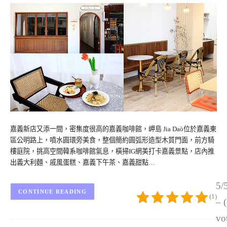
嘉義新店又添一間，密集度很高的嘉義咖啡館，岬島 Jia Daò位於嘉義東
區公明路上，噴水圓環旁美食，整個簡約圓弧形造型木質門面，前方騎
樓庭院，挑高空間韓系咖啡館氣息，橫掃IG網美打卡嘉義景點，店內推
出義大利麵、戚風蛋糕、嘉義下午茶、嘉義甜點…
5/
CONTINUE READING
(1)
– 
vo