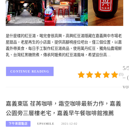
是什麼樣的紅豆湯，喝完會很高興，高興紅豆湯隱藏在嘉義興中市場老
屋甜品，老屋再生的小店面，提供高腳椅座位吧台，僅三個位置，以嘉
義外帶美食，每日手工製作紅豆湯商品，使用萬丹紅豆、獨角仙農場鮮
乳、台灣紅黑糖熬煮，傳承阿嬤煮的紅豆湯風味，希望這份高…
5/
CONTINUE READING
(1)
– 
vo
嘉義東區 荏苒咖啡，霜空咖啡最新力作，嘉義
公園旁三層樓老宅，嘉義早午餐咖啡館推薦
下午茶甜點店
UPSSMILE
2021-12-02