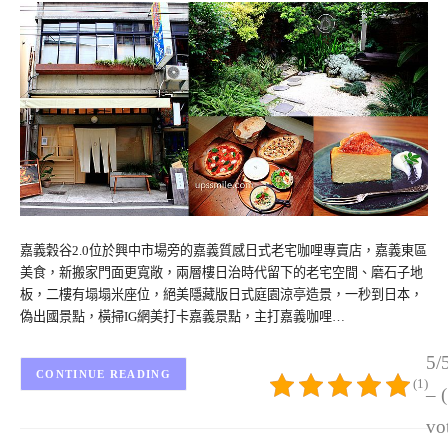
嘉義穀谷2.0位於興中市場旁的嘉義質感日式老宅咖哩專賣店，嘉義東區
美食，新搬家門面更寬敞，兩層樓日治時代留下的老宅空間、磨石子地
板，二樓有塌塌米座位，絕美隱藏版日式庭園涼亭造景，一秒到日本，
偽出國景點，橫掃IG網美打卡嘉義景點，主打嘉義咖哩…
5/
CONTINUE READING
(1)
– 
vo