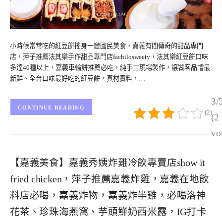
小時候常常吃的紅豆餅搖身一變國民美食，嘉義有間傳奇的甜品專門
店，萍子推薦法其樂手作甜品專門店fachilosweety，法其樂紅豆餅口味
多達40種以上，嘉義車輪餅推薦必吃，純手工現場製作，讓饕客品嚐最
新鮮、全台口味最好吃的紅豆餅，真材實料，…
3/
CONTINUE READING
(2)
(2
vo
【嘉義美食】嘉義秀姨炸雞冷飲專賣店show it
fried chicken，萍子推薦嘉義炸雞，嘉義在地飲
料店必喝，嘉義炸物，嘉義炸半雞，必喝洛神
花茶、珍珠海燕窩、芋頭鮮奶西米露，IG打卡