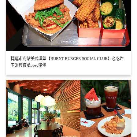
捷運市府站美式漢堡【BURNT BURGER SOCIAL CLUB】必吃炸
玉米與櫛瓜bbsc漢堡