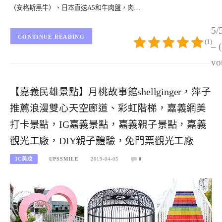
（安格斯黑牛）、日本直送A5和牛肉盤，肉…
5/
CONTINUE READING
(1)
– 
vo
【嘉義民雄景點】月桃故事館shellginger，萍子
推薦浪漫雙心天空廊道、彩虹階梯，嘉義網美
打卡景點，IG嘉義景點，嘉義親子景點，嘉義
觀光工廠，DIY親子體驗，免門票觀光工廠
3C美妝
UPSSMILE
2019-04-05
0