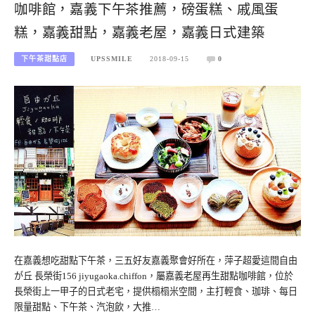
咖啡館，嘉義下午茶推薦，磅蛋糕、戚風蛋
糕，嘉義甜點，嘉義老屋，嘉義日式建築
下午茶甜點店
UPSSMILE
2018-09-15
0
在嘉義想吃甜點下午茶，三五好友嘉義聚會好所在，萍子超愛這間自由
が丘 長榮街156 jiyugaoka.chiffon，屬嘉義老屋再生甜點咖啡館，位於
長榮街上一甲子的日式老宅，提供榻榻米空間，主打輕食、珈琲、每日
限量甜點、下午茶、汽泡飲，大推…