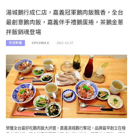
湯城鵝行成仁店，嘉義冠軍鵝肉飯飄香，全台
最創意鵝肉飯，嘉義伴手禮鵝蛋捲，茶鵝金蔥
拌飯銷魂登場
中式料理
UPSSMILE
2021-12-27
榮獲全台最好吃鵝肉飯大評選，嘉義湯城鵝行奪冠，品牌最早創立在檜