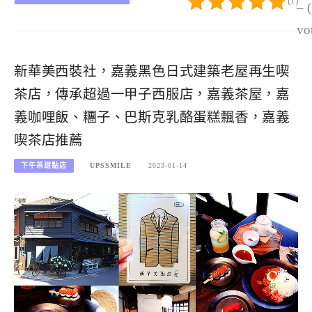
(1)
– 
vo
新華美西裝社，嘉義黑色日式建築老屋再生喫
茶店，傳承超過一甲子西服店，嘉義茶屋，嘉
義咖哩飯、糰子、巴斯克乳酪蛋糕飄香，嘉義
喫茶店推薦
下午茶甜點店
UPSSMILE
2023-01-14