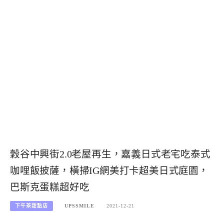
穀谷中興街2.0老屋再生，嘉義日式老宅吃泰式
咖哩飯披薩，橫掃IG網美打卡超美日式庭園，
巴斯克蛋糕超好吃
下午茶甜點店
UPSSMILE
2021-12-21