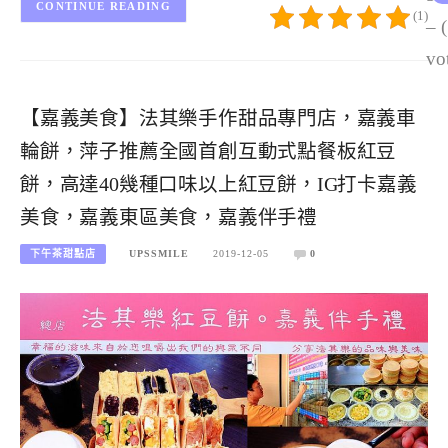
CONTINUE READING
(1)
– 
vo
【嘉義美食】法其樂手作甜品專門店，嘉義車
輪餅，萍子推薦全國首創互動式點餐板紅豆
餅，高達40幾種口味以上紅豆餅，IG打卡嘉義
美食，嘉義東區美食，嘉義伴手禮
下午茶甜點店
UPSSMILE
2019-12-05
0