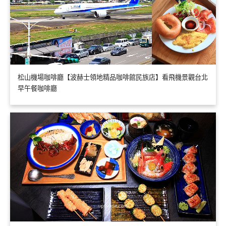
松山機場咖啡廳【波赫士領地精品咖啡館民族店】看飛機景觀台北
早午餐咖啡廳