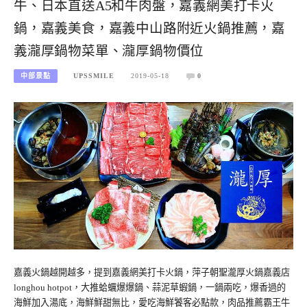
牛、日本直送A5和牛肉盤，嘉義網美打卡火
鍋，嘉義美食，嘉義中山路附近火鍋推薦，嘉
義瀧厚鍋物菜單、瀧厚鍋物價位
中部景點
UPSSMILE
2019-05-18
0
嘉義火鍋越開越多，提到嘉義網美打卡火鍋，萍子朝聖瀧厚火鍋嘉義店
longhou hotpot，大推蛤蠣爆爆鍋、蒜泥草蝦鍋，一鍋兩吃，爆香過的
海鮮加入湯底，海鮮鮮甜無比，愛吃海鮮饕客必點款，肉品推薦霸王牛