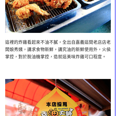
這裡的炸雞看起來不油不膩，全出自嘉義這間老店店老
闆娘秀姨，講求食物新鮮，講究油的新鮮使用外，火侯
掌控，對於脫油機掌控，造就這美味炸雞可口程度。