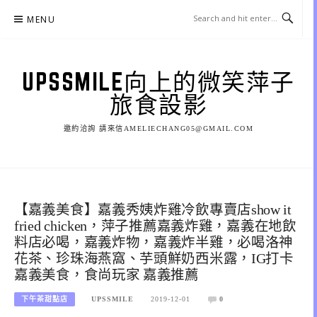
Skip
MENU
to
content
UPSSMILE向上的微笑萍子
旅食設影
邀約洽詢 請來信AMELIECHANG05@GMAIL.COM
【嘉義美食】嘉義秀姨炸雞冷飲專賣店show it
fried chicken，萍子推薦嘉義炸雞，嘉義在地飲
料店必喝，嘉義炸物，嘉義炸半雞，必喝洛神
花茶、珍珠海燕窩、芋頭鮮奶西米露，IG打卡
嘉義美食，食尚玩家 嘉義推薦
下午茶甜點店
UPSSMILE
2019-12-01
0