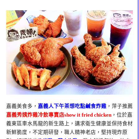
嘉義美食多，
嘉義人下午茶想吃點鹹食炸雞
，萍子推薦
嘉義秀姨炸雞冷飲專賣店show it fried chicken
，位於嘉
義東區車水馬龍的新生路上，講求衛生健康並保持食材
新鮮脆度，不定期研發，職人精神老店，堅持現炸原