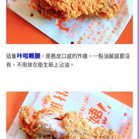
咔啦雞腿
這隻
，是脆皮口感的炸雞，一點油膩感都沒
有，不用放在衛生紙上沾油。