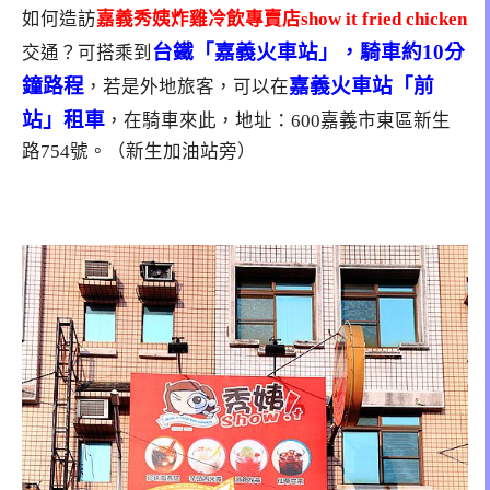
如何造訪
嘉義秀姨炸雞冷飲專賣店show it fried chicken
台鐵「嘉義火車站」，騎車約10分
交通？可搭乘到
鐘路程
嘉義火車站「前
，若是外地旅客，可以在
站」租車
，在騎車來此，地址：600嘉義市東區新生
路754號。（新生加油站旁）