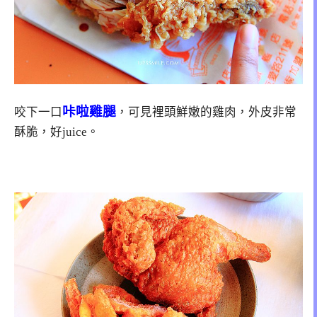
咔啦雞腿
咬下一口
，可見裡頭鮮嫩的雞肉，外皮非常
酥脆，好juice。