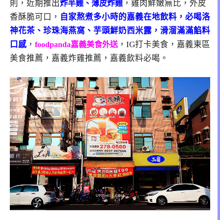
則，近期推出
，雞肉鮮嫩無比，外皮
炸半雞、薄皮炸雞
香酥脆可口，
自家熬煮多小時的嘉義在地飲料，必喝洛
神花茶、珍珠海燕窩、芋頭鮮奶西米露，滑溜滿滿餡料
口感
，
，IG打卡美食，嘉義東區
foodpanda嘉義美食外送
美食推薦，嘉義炸雞推薦，嘉義飲料必喝。