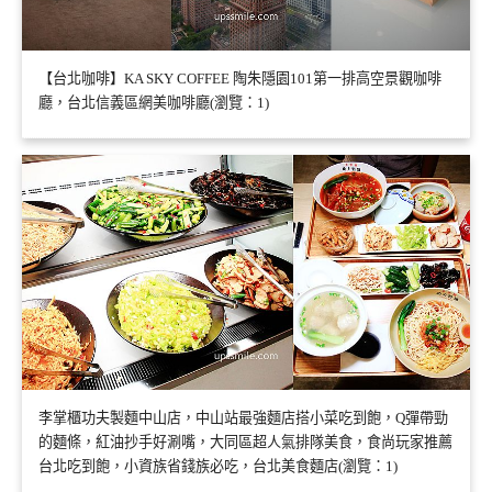
【台北咖啡】KA SKY COFFEE 陶朱隱園101第一排高空景觀咖啡
廳，台北信義區網美咖啡廳(瀏覽：1)
李掌櫃功夫製麵中山店，中山站最強麵店搭小菜吃到飽，Q彈帶勁
的麵條，紅油抄手好涮嘴，大同區超人氣排隊美食，食尚玩家推薦
台北吃到飽，小資族省錢族必吃，台北美食麵店(瀏覽：1)