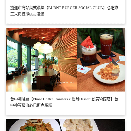
捷運市府站美式漢堡【BURNT BURGER SOCIAL CLUB】必吃炸
玉米與櫛瓜bbsc漢堡
台中咖啡廳【Phase Coffee Roasters x 碧月Dessert 勤美術館店】台
中神等級流心巴斯克蛋糕