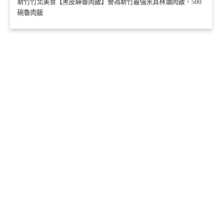
新竹竹北美食【黑皮驊魯肉飯】譽為新竹最強米其林滷肉飯、500
碗魯肉飯