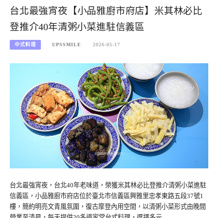
台北最強宵夜【小品雅廚市府店】米其林必比
登推介40年清粥小菜進駐信義區
中式料理
UPSSMILE
2026-05-17
台北最強宵夜，台北40年老味道，榮獲米其林必比登推介清粥小菜進駐
信義區，小品雅廚市府店位於臺北市信義區興雅里忠孝東路五段37號1
樓，簡約明亮文青風氛圍，復古摩登內用空間，以清粥小菜形式由晚間
營業至清晨，每天提供20多道家常台式料理，選擇多元…