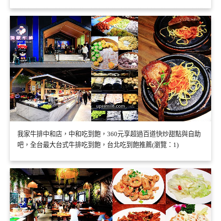
我家牛排中和店，中和吃到飽，360元享超過百道快炒甜點與自助
吧，全台最大台式牛排吃到飽，台北吃到飽推薦(瀏覽：1)