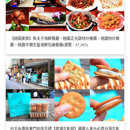
【桃園美食】魚夫子海鮮餐廳，桃園正光路快炒推薦，桃園快炒推
薦，桃園平價生猛海鮮包廂餐廳(瀏覽：47,365)
台北永康街東門站伴手禮【甜滿牛軋餅】韓國人來台必買台灣牛軋