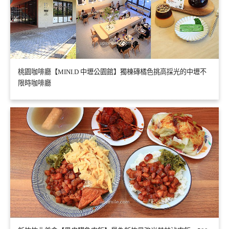
桃園咖啡廳【MINI.D 中壢公園館】獨棟磚橘色挑高採光的中壢不
限時咖啡廳