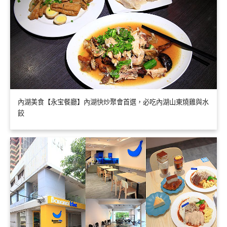
內湖美食【永宝餐廳】內湖快炒聚會首選，必吃內湖山東燒雞與水
餃