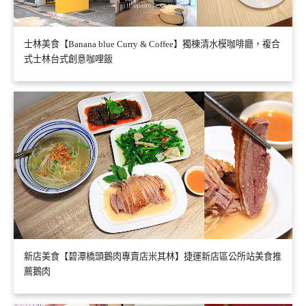
士林美食【Banana blue Curry & Coffee】獨棟清水模咖啡廳，複合
式士林台式創意咖哩飯
新店美食【碧潭橋頭鵝肉專賣店米其林】捷運新店區公所站美食推
薦鵝肉