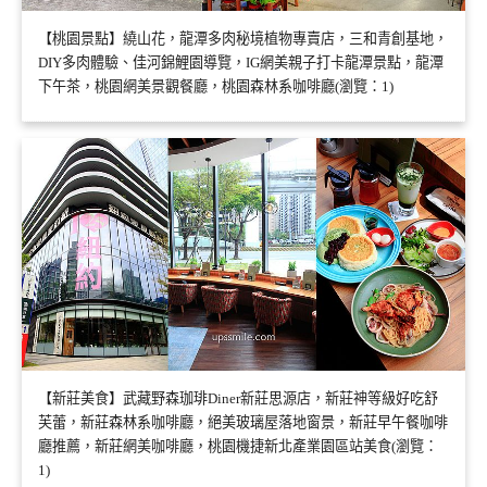
【桃園景點】繞山花，龍潭多肉秘境植物專賣店，三和青創基地，
DIY多肉體驗、佳河錦鯉園導覽，IG網美親子打卡龍潭景點，龍潭
下午茶，桃園網美景觀餐廳，桃園森林系咖啡廳(瀏覽：1)
【新莊美食】武藏野森珈琲Diner新莊思源店，新莊神等級好吃舒
芙蕾，新莊森林系咖啡廳，絕美玻璃屋落地窗景，新莊早午餐咖啡
廳推薦，新莊網美咖啡廳，桃園機捷新北產業園區站美食(瀏覽：
1)