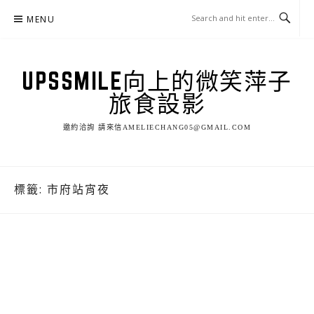
Skip
MENU
to
content
UPSSMILE向上的微笑萍子
旅食設影
邀約洽詢 請來信AMELIECHANG05@GMAIL.COM
標籤:
市府站宵夜