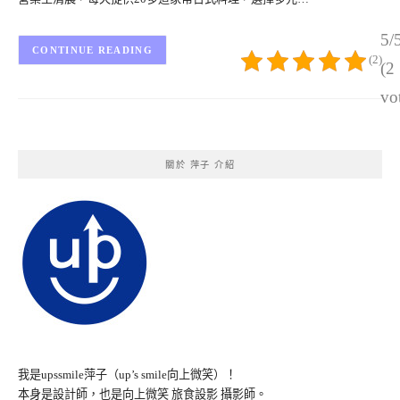
5/
CONTINUE READING
(2)
(2
vo
關於 萍子 介紹
我是upssmile萍子（up’s smile向上微笑）！
本身是設計師，也是向上微笑 旅食設影 攝影師。