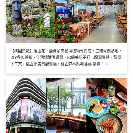
【桃園景點】繞山花，龍潭多肉秘境植物專賣店，三和青創基地，
DIY多肉體驗、佳河錦鯉園導覽，IG網美親子打卡龍潭景點，龍潭
下午茶，桃園網美景觀餐廳，桃園森林系咖啡廳(瀏覽：1)