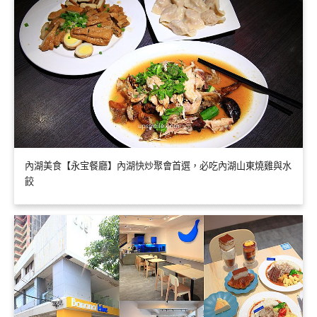
內湖美食【永宝餐廳】內湖快炒聚會首選，必吃內湖山東燒雞與水
餃