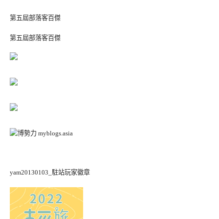
第五屆部落客百傑
第五屆部落客百傑
yam20130103_駐站玩家徽章