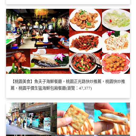
【桃園美食】魚夫子海鮮餐廳，桃園正光路快炒推薦，桃園快炒推
薦，桃園平價生猛海鮮包廂餐廳(瀏覽：47,377)