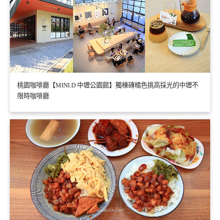
桃園咖啡廳【MINI.D 中壢公園館】獨棟磚橘色挑高採光的中壢不
限時咖啡廳