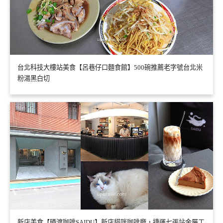
台北科技大樓站美食【呂巷仔口麵食館】500碗推薦老字號台北米
粉湯黑白切
新店美食【晒渡咖啡SAIDU】新店貓咪咖啡廳，捷運七張站金屬工