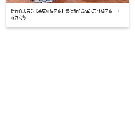
新竹竹北美食【黑皮驊魯肉飯】譽為新竹最強米其林滷肉飯、500
碗魯肉飯