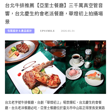
台北牛排推薦【亞里士餐廳】三千萬真空管音
響，台北慶生約會老派餐廳，華燈初上拍攝場
景
包裝設計＆產品設計
UPSSMILE
2026-05-31
台北老字號牛排餐廳，台劇「華燈初上」場景爆紅，台北慶生約會餐
廳，台北老派餐廳必吃，亞里士餐廳位於臺北市中山區正得里長安東路