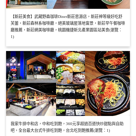
【新莊美食】武藏野森珈琲Diner新莊思源店，新莊神等級好吃舒
芙蕾，新莊森林系咖啡廳，絕美玻璃屋落地窗景，新莊早午餐咖啡
廳推薦，新莊網美咖啡廳，桃園機捷新北產業園區站美食(瀏覽：
1)
我家牛排中和店，中和吃到飽，360元享超過百道快炒甜點與自助
吧，全台最大台式牛排吃到飽，台北吃到飽推薦(瀏覽：1)