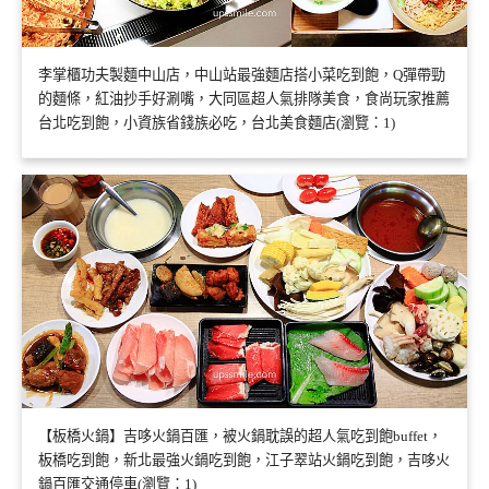
李掌櫃功夫製麵中山店，中山站最強麵店搭小菜吃到飽，Q彈帶勁
的麵條，紅油抄手好涮嘴，大同區超人氣排隊美食，食尚玩家推薦
台北吃到飽，小資族省錢族必吃，台北美食麵店(瀏覽：1)
【板橋火鍋】吉哆火鍋百匯，被火鍋耽誤的超人氣吃到飽buffet，
板橋吃到飽，新北最強火鍋吃到飽，江子翠站火鍋吃到飽，吉哆火
鍋百匯交通停車(瀏覽：1)