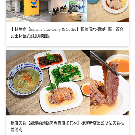
士林美食【Banana blue Curry & Coffee】獨棟清水模咖啡廳，複合
式士林台式創意咖哩飯
新店美食【碧潭橋頭鵝肉專賣店米其林】捷運新店區公所站美食推
薦鵝肉