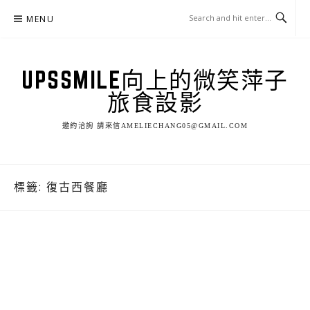
Skip
MENU
to
content
UPSSMILE向上的微笑萍子
旅食設影
邀約洽詢 請來信AMELIECHANG05@GMAIL.COM
標籤:
復古西餐廳