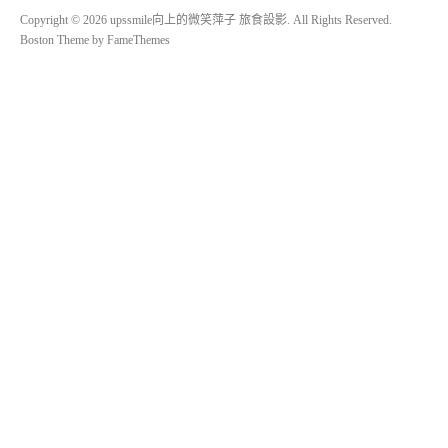
Copyright © 2026 upssmile向上的微笑萍子 旅食設影. All Rights Reserved.
Boston Theme by
FameThemes