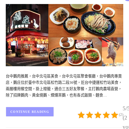
台中鵝肉推薦，台中北屯區美食，台中北屯區聚會餐廳，台中鵝肉專賣
店，鵝庄位於臺中市北屯區松竹路二段36號，近台中捷運松竹站美食，
兩層樓用餐空間，掛上燈籠，適合三五好友聚餐，主打鵝肉農場直營，
除了招牌鵝肉、黃金燒鵝、煙燻茶鵝，也有各式飯類、麵食…
5/
CONTINUE READING
(2)
(2
vo