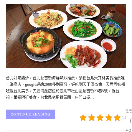
台北好吃熱炒，台北延吉街海鮮熱炒推薦，榮獲台北米其林美食推薦唯
一海產店，google評論2000多則高分，好吃到天王周杰倫、天后阿妹都
吃過台北美食，先進海產店位於臺北市松山區延吉街23巷5號，近台
視、華視附近美食，台北民宅用餐氛圍，店門口擺…
5/
CONTINUE READING
(1)
– 
vo