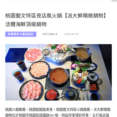
vo
桃園藝文特區夜店風火鍋【派大鮮精緻鍋物】
活體海鮮頂級鍋物
包裝設計＆產品設計
UPSSMILE
2026-02-02
桃園火鍋推薦，桃園經國路美食，桃園藝文特區火鍋推薦，派大鮮精緻
鍋物位於桃園市桃園區經國路681號，附設停車場好停車，主打夜店風