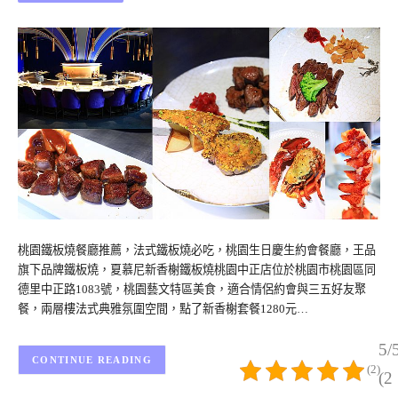
桃園鐵板燒餐廳推薦，法式鐵板燒必吃，桃園生日慶生約會餐廳，王品
旗下品牌鐵板燒，夏慕尼新香榭鐵板燒桃園中正店位於桃園市桃園區同
德里中正路1083號，桃園藝文特區美食，適合情侶約會與三五好友聚
餐，兩層樓法式典雅氛圍空間，點了新香榭套餐1280元…
5/
CONTINUE READING
(2)
(2