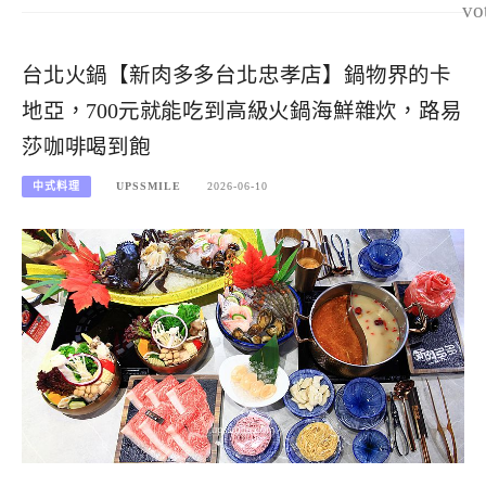
vo
台北火鍋【新肉多多台北忠孝店】鍋物界的卡
地亞，700元就能吃到高級火鍋海鮮雜炊，路易
莎咖啡喝到飽
中式料理
UPSSMILE
2026-06-10