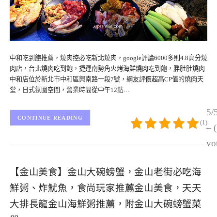
中和吃到飽推薦，燒肉控必吃新北燒肉，google評論6000多則4.8高分燒
肉店，台北燒肉吃到飽，捷運南勢角火烤海鮮燒肉吃到飽，胖肚肚燒肉
中和店位於新北市中和區興南路一段7號，網友評價超高CP值的燒肉天
堂，日式氛圍空間，營業時間從中午12點…
5/
CONTINUE READING
(1)
– 
vo
【金山美食】金山大碗螃蟹，金山老街必吃海
鮮粥、炸魷魚，食尚玩家推薦金山美食，天天
大排長龍金山海鮮粥推薦，附金山大碗螃蟹菜