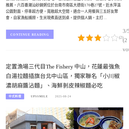
推薦，六百番潮汕砂鍋粥位於台南市南區大德街170巷27號，近水萍溫
公園對面，停車超方便，寬敞超大空間，適合一人用餐與三五好友聚
會，自家漁船捕撈，生米現煮直送到桌，提供個人鍋，主打…
3/
CONTINUE READING
(2)
(2
vo
定置漁場三代目The Fishery 中山，花蓮最強魚
白湯拉麵插旗台北中山區，獨家聯名「小川椒
濃胡麻醬沾麵」、海鮮剝皮辣椒麵必吃
中式料理
UPSSMILE
2025-08-24