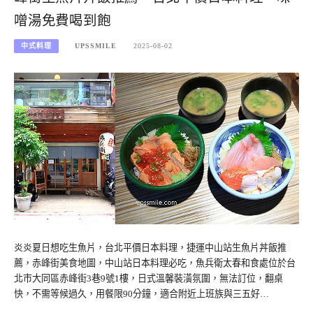
噌湯免費喝到飽
中式料理
UPSSMILE
2025-08-02
炎炎夏日想吃生魚片，台北平價日本料理，捷運中山站生魚片丼飯推
薦，赤峰街美食地圖，中山站日本料理必吃，魚兵衛太春和食處位於台
北市大同區赤峰街3巷9號1樓，日式溫馨裝潢氛圍，無法訂位，翻桌
快，不需等候過久，用餐限90分鐘，適合附近上班族與三五好…