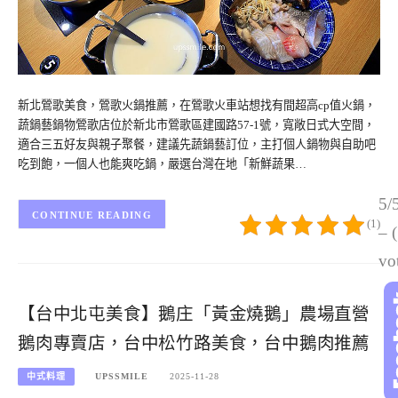
新北鶯歌美食，鶯歌火鍋推薦，在鶯歌火車站想找有間超高cp值火鍋，
蔬鍋藝鍋物鶯歌店位於新北市鶯歌區建國路57-1號，寬敞日式大空間，
適合三五好友與親子聚餐，建議先蔬鍋藝訂位，主打個人鍋物與自助吧
吃到飽，一個人也能爽吃鍋，嚴選台灣在地「新鮮蔬果…
5/
CONTINUE READING
(1)
– 
vo
【台中北屯美食】鵝庄「黃金燒鵝」農場直營
鵝肉專賣店，台中松竹路美食，台中鵝肉推薦
中式料理
UPSSMILE
2025-11-28