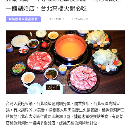
一館創始店，台北高檔火鍋必吃
包裝設計＆產品設計
UPSSMILE
2025-07-08
台灣人愛吃火鍋，台北頂級涮涮鍋先驅，開業多年，台北東區高檔火
鍋，有火鍋界的LV美譽，擄獲藝人周杰倫慶生火鍋餐廳，橘色涮涮屋二
館位於台北市大安區仁愛路四段29-2號，捷運忠孝復興站美食，有創始
店橘色涮涮屋一館與多間分店，建議先橘色涮涮屋訂位，…