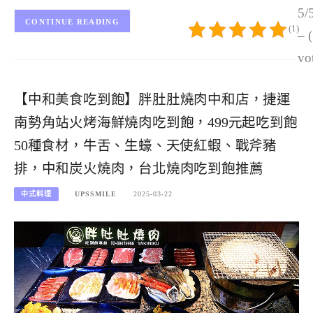
5/
CONTINUE READING
(1)
– 
vo
【中和美食吃到飽】胖肚肚燒肉中和店，捷運
南勢角站火烤海鮮燒肉吃到飽，499元起吃到飽
50種食材，牛舌、生蠔、天使紅蝦、戰斧豬
排，中和炭火燒肉，台北燒肉吃到飽推薦
中式料理
UPSSMILE
2025-03-22