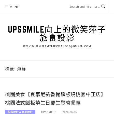
Skip
MENU
to
content
UPSSMILE向上的微笑萍子
旅食設影
邀約洽詢 請來信AMELIECHANG05@GMAIL.COM
標籤:
海鮮
桃園美食【夏慕尼新香榭鐵板燒桃園中正店】
桃園法式鐵板燒生日慶生聚會餐廳
包裝設計＆產品設計
UPSSMILE
2026-06-25