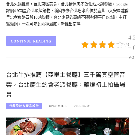
台北火鍋推薦，台北東區美食，台北捷運忠孝敦化站火鍋餐廳，Google
評價4.9顆星台北頂級鍋物，新肉多多台北忠孝店位於臺北市大安區建倫
里忠孝東路四段166號3樓，台北少見的高級不限時(限平日)火鍋，主打
鴛鴦鍋，一次可吃到兩種湯底，新推出南洋…
4.
CONTINUE READING
(4)
– 
vo
台北牛排推薦【亞里士餐廳】三千萬真空管音
響，台北慶生約會老派餐廳，華燈初上拍攝場
景
包裝設計＆產品設計
UPSSMILE
2026-05-31