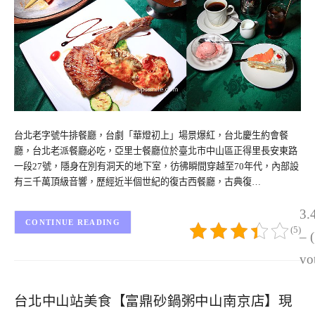
台北老字號牛排餐廳，台劇「華燈初上」場景爆紅，台北慶生約會餐
廳，台北老派餐廳必吃，亞里士餐廳位於臺北市中山區正得里長安東路
一段27號，隱身在別有洞天的地下室，彷彿瞬間穿越至70年代，內部設
有三千萬頂級音響，歷經近半個世紀的復古西餐廳，古典復…
3.
CONTINUE READING
(5)
– 
vo
台北中山站美食【富鼎砂鍋粥中山南京店】現