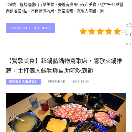
126號，近捷運龍山寺站美食，旁邊有廣州街夜市美食，從中午11點營
業到凌晨2點，不僅提供內用、外帶服務，寬敞大空間，適…
5/
CONTINUE READING
(1)
– 
vo
【鶯歌美食】蔬鍋藝鍋物鶯歌店，鶯歌火鍋推
薦，主打個人鍋物與自助吧吃到飽
包裝設計＆產品設計
UPSSMILE
2025-12-09