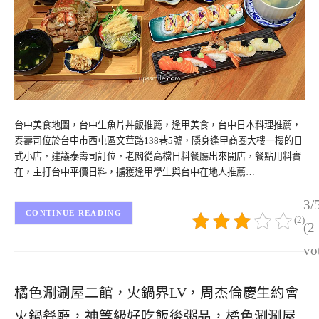
台中美食地圖，台中生魚片丼飯推薦，逢甲美食，台中日本料理推薦，
泰壽司位於台中市西屯區文華路138巷5號，隱身逢甲商圈大樓一樓的日
式小店，建議泰壽司訂位，老闆從高檔日料餐廳出來開店，餐點用料實
在，主打台中平價日料，擄獲逢甲學生與台中在地人推薦…
3/
CONTINUE READING
(2)
(2
vo
橘色涮涮屋二館，火鍋界LV，周杰倫慶生約會
火鍋餐廳，神等級好吃飯後粥品，橘色涮涮屋