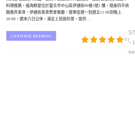
料理推薦，福海鮮屋位於臺北市中山區伊通街99巷3號1 樓，隱身四平商
圈巷弄美食，伊通街美食聚會餐廳，營業從週一到週五11:00到晚上
20:00，週末六日公休，滿足上班族的胃，提供…
5/
CONTINUE READING
(1)
– 
vo