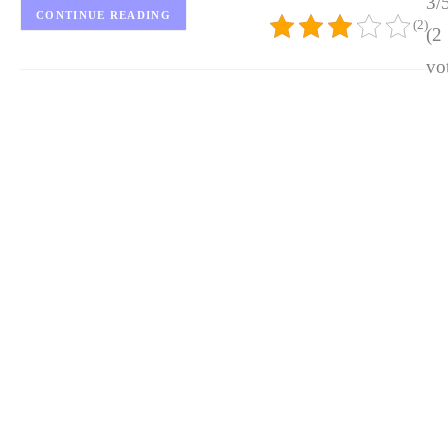
3/
CONTINUE READING
(2)
(2
vo