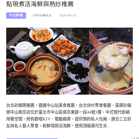
點現煮活海鮮與熱炒推薦
中式料理
UPSSMILE
2026-04-15
台北砂鍋粥推薦，捷運中山站美食推薦，台北快炒聚會餐廳，富鼎砂鍋
粥中山南京店位於臺北市中山區南京東路一段44號1樓，中式現代新穎
用餐空間，附有歡唱KTV、電動麻將，提供預約私人包廂，適合三五好
友與名人藝人聚會，新鮮現撈活海鮮，使用頂級壽司生米…