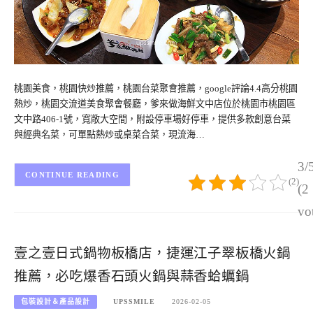
桃園美食，桃園快炒推薦，桃園台菜聚會推薦，google評論4.4高分桃園
熱炒，桃園交流道美食聚會餐廳，爹來做海鮮文中店位於桃園市桃園區
文中路406-1號，寬敞大空間，附設停車場好停車，提供多款創意台菜
與經典名菜，可單點熱炒或桌菜合菜，現流海…
3/
CONTINUE READING
(2)
(2
vo
壹之壹日式鍋物板橋店，捷運江子翠板橋火鍋
推薦，必吃爆香石頭火鍋與蒜香蛤蠣鍋
包裝設計＆產品設計
UPSSMILE
2026-02-05