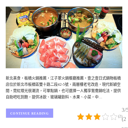
新北美食，板橋火鍋推薦，江子翠火鍋餐廳推薦，壹之壹日式鍋物板橋
店位於新北市板橋區雙十路二段42-5號，兩層樓老宅改造，現代新穎空
間，霓虹燈光很潮流，可單點鍋，也可選擇一人獨享鴛鴦鍋吃法，提供
自助吧吃到飽，提供冰飲、玻璃罐飲料、水果、小菜，中…
3/
CONTINUE READING
(2)
(2