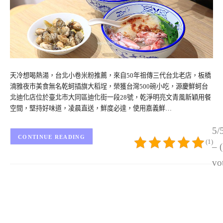
天冷想喝熱湯，台北小卷米粉推薦，來自50年祖傳三代台北老店，板橋
湳雅夜市美食無名乾蚵插旗大稻埕，榮獲台灣500碗小吃，源慶鮮蚵台
北迪化店位於臺北市大同區迪化街一段28號，乾淨明亮文青風新穎用餐
空間，堅持好味道，凌晨直送，鮮度必達，使用嘉義鮮…
5/
CONTINUE READING
(1)
– 
vo