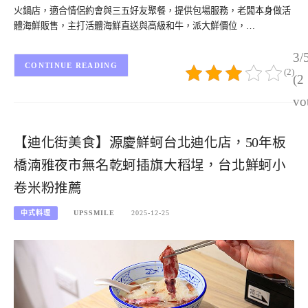
火鍋店，適合情侶約會與三五好友聚餐，提供包場服務，老闆本身做活
體海鮮販售，主打活體海鮮直送與高級和牛，派大鮮價位，…
3/
CONTINUE READING
(2)
(2
vo
【迪化街美食】源慶鮮蚵台北迪化店，50年板
橋湳雅夜市無名乾蚵插旗大稻埕，台北鮮蚵小
卷米粉推薦
中式料理
UPSSMILE
2025-12-25