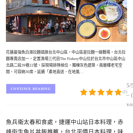
花蓮最強魚白湯拉麵插旗台北中山區，中山區是拉麵一級戰場，台北拉
麵專賣店加一，定置漁場三代目The Fishery中山位於台北市中山區中山
北路二段39巷22號，採現場排隊候位，獨棟灰色建築，兩層樓老宅空
間，可容納30席，延續「產地直送、在地風…
5/
CONTINUE READING
(1)
– 
vo
魚兵衛太春和食處，捷運中山站日本料理，赤
峰街生魚片丼飯推薦，台北平價日本料理，味