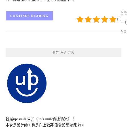
5/
CONTINUE READING
(1)
– 
vo
關於 萍子 介紹
我是upssmile萍子（up’s smile向上微笑）！
本身是設計師，也是向上微笑 旅食設影 攝影師。