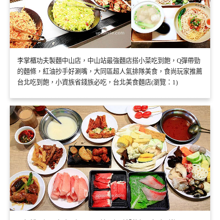
李掌櫃功夫製麵中山店，中山站最強麵店搭小菜吃到飽，Q彈帶勁
的麵條，紅油抄手好涮嘴，大同區超人氣排隊美食，食尚玩家推薦
台北吃到飽，小資族省錢族必吃，台北美食麵店(瀏覽：1)