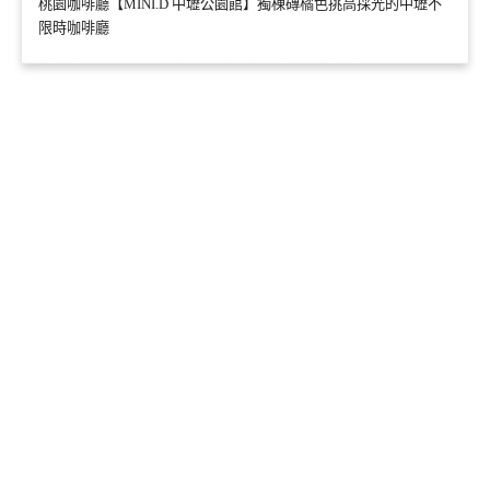
桃園咖啡廳【MINI.D 中壢公園館】獨棟磚橘色挑高採光的中壢不
限時咖啡廳