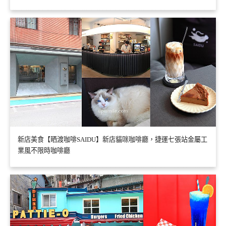
新店美食【晒渡咖啡SAIDU】新店貓咪咖啡廳，捷運七張站金屬工
業風不限時咖啡廳