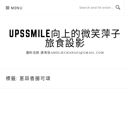
Skip
MENU
to
content
UPSSMILE向上的微笑萍子
旅食設影
邀約洽詢 請來信AMELIECHANG05@GMAIL.COM
標籤:
蔥蒜香腸可頌