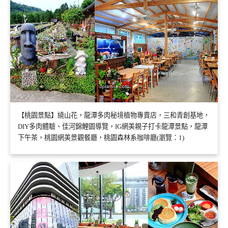
【桃園景點】繞山花，龍潭多肉秘境植物專賣店，三和青創基地，
DIY多肉體驗、佳河錦鯉園導覽，IG網美親子打卡龍潭景點，龍潭
下午茶，桃園網美景觀餐廳，桃園森林系咖啡廳(瀏覽：1)