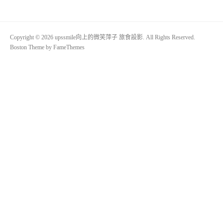
Copyright © 2026 upssmile向上的微笑萍子 旅食設影. All Rights Reserved.
Boston Theme by
FameThemes