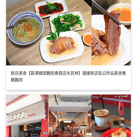
新店美食【碧潭橋頭鵝肉專賣店米其林】捷運新店區公所站美食推
薦鵝肉