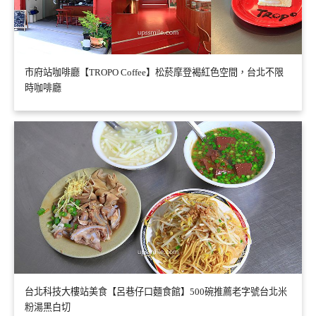
市府站咖啡廳【TROPO Coffee】松菸摩登褐紅色空間，台北不限
時咖啡廳
台北科技大樓站美食【呂巷仔口麵食館】500碗推薦老字號台北米
粉湯黑白切