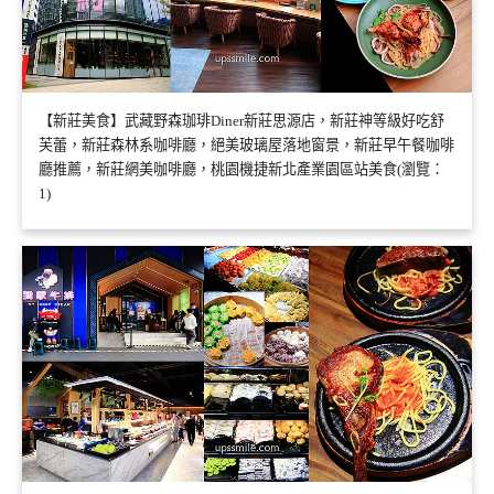
【新莊美食】武藏野森珈琲Diner新莊思源店，新莊神等級好吃舒
芙蕾，新莊森林系咖啡廳，絕美玻璃屋落地窗景，新莊早午餐咖啡
廳推薦，新莊網美咖啡廳，桃園機捷新北產業園區站美食(瀏覽：
1)