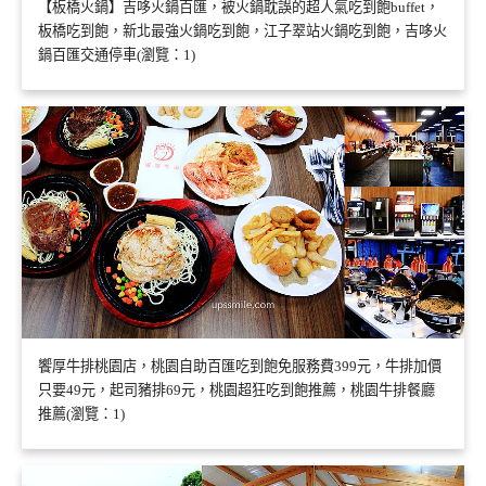
【板橋火鍋】吉哆火鍋百匯，被火鍋耽誤的超人氣吃到飽buffet，
板橋吃到飽，新北最強火鍋吃到飽，江子翠站火鍋吃到飽，吉哆火
鍋百匯交通停車(瀏覽：1)
饗厚牛排桃園店，桃園自助百匯吃到飽免服務費399元，牛排加價
只要49元，起司豬排69元，桃園超狂吃到飽推薦，桃園牛排餐廳
推薦(瀏覽：1)