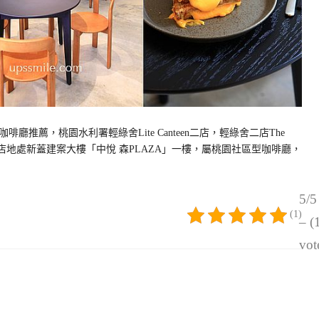
廳推薦，桃園水利署輕綠舍Lite Canteen二店，輕綠舍二店The
二店地處新蓋建案大樓「中悅 森PLAZA」一樓，屬桃園社區型咖啡廳，
5/5
(1)
– (
vot