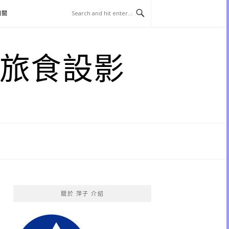
相關
子 旅食設影
關於 萍子 介紹