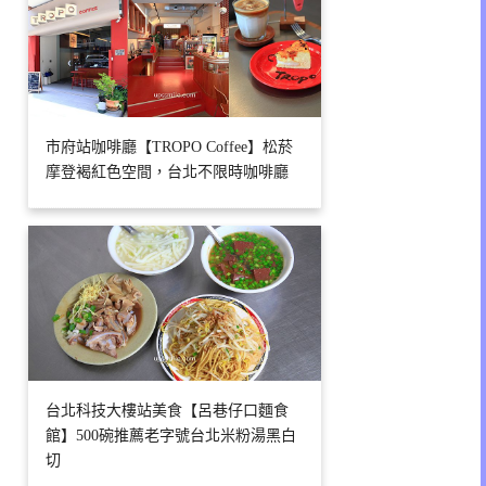
市府站咖啡廳【TROPO Coffee】松菸
摩登褐紅色空間，台北不限時咖啡廳
台北科技大樓站美食【呂巷仔口麵食
館】500碗推薦老字號台北米粉湯黑白
切