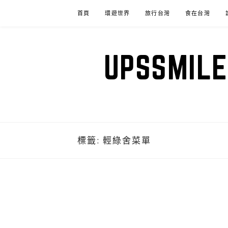
Skip
首頁
環遊世界
旅行台灣
食在台灣
to
content
UPSSM
標籤:
輕綠舍菜單