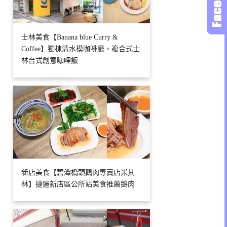
士林美食【Banana blue Curry &
Coffee】獨棟清水模咖啡廳，複合式士
林台式創意咖哩飯
新店美食【碧潭橋頭鵝肉專賣店米其
林】捷運新店區公所站美食推薦鵝肉