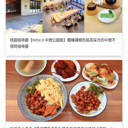
桃園咖啡廳【MINI.D 中壢公園館】獨棟磚橘色挑高採光的中壢不
限時咖啡廳