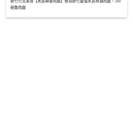
新竹竹北美食【黑皮驊魯肉飯】譽為新竹最強米其林滷肉飯、500
碗魯肉飯