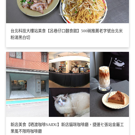
台北科技大樓站美食【呂巷仔口麵食館】500碗推薦老字號台北米
粉湯黑白切
新店美食【晒渡咖啡SAIDU】新店貓咪咖啡廳，捷運七張站金屬工
業風不限時咖啡廳