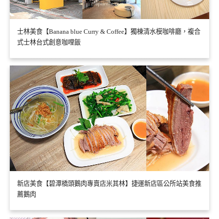
士林美食【Banana blue Curry & Coffee】獨棟清水模咖啡廳，複合
式士林台式創意咖哩飯
新店美食【碧潭橋頭鵝肉專賣店米其林】捷運新店區公所站美食推
薦鵝肉