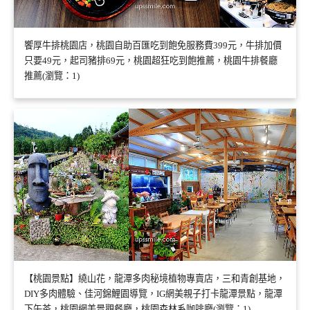
饗厚牛排桃園店，桃園自助百匯吃到飽免服務費399元，牛排加價
只要49元，起司豬排69元，桃園超狂吃到飽推薦，桃園牛排餐廳
推薦(瀏覽：1)
【桃園景點】繞山花，龍潭多肉秘境植物專賣店，三和青創基地，
DIY多肉體驗、佳河錦鯉園導覽，IG網美親子打卡龍潭景點，龍潭
下午茶，桃園網美景觀餐廳，桃園森林系咖啡廳(瀏覽：1)