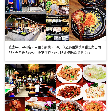
我家牛排中和店，中和吃到飽，360元享超過百道快炒甜點與自助
吧，全台最大台式牛排吃到飽，台北吃到飽推薦(瀏覽：1)