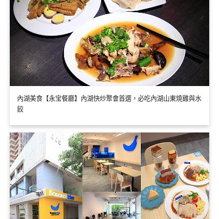
內湖美食【永宝餐廳】內湖快炒聚會首選，必吃內湖山東燒雞與水
餃