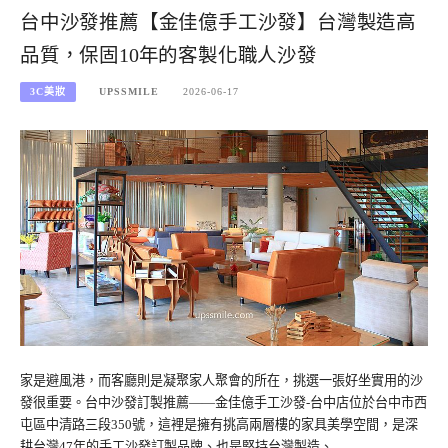
台中沙發推薦【金佳億手工沙發】台灣製造高
品質，保固10年的客製化職人沙發
3C美妝
UPSSMILE
2026-06-17
家是避風港，而客廳則是凝聚家人聚會的所在，挑選一張好坐實用的沙
發很重要。台中沙發訂製推薦——金佳億手工沙發-台中店位於台中市西
屯區中清路三段350號，這裡是擁有挑高兩層樓的家具美學空間，是深
耕台灣47年的手工沙發訂製品牌、也是堅持台灣製造、…