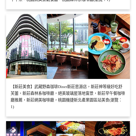
【新莊美食】武藏野森珈琲Diner新莊思源店，新莊神等級好吃舒
芙蕾，新莊森林系咖啡廳，絕美玻璃屋落地窗景，新莊早午餐咖啡
廳推薦，新莊網美咖啡廳，桃園機捷新北產業園區站美食(瀏覽：
1)