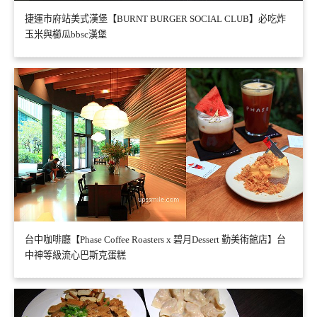
捷運市府站美式漢堡【BURNT BURGER SOCIAL CLUB】必吃炸
玉米與櫛瓜bbsc漢堡
台中咖啡廳【Phase Coffee Roasters x 碧月Dessert 勤美術館店】台
中神等級流心巴斯克蛋糕