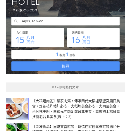
GA4即時熱門文章
【大稻埕肉粥】葉家肉粥，傳承四代大稻埕慈聖宮廟口美
食，炸花枝炸豬肝必吃，大稻埕美食必吃，大同區美食，
米其林主廚、白鍾元老師朝聖台北美食，華燈初上楊謹華
推薦老台北美食(線上：3)
【冷凍食品】里港文富餛飩，疫情在家輕鬆煮餛飩湯10分