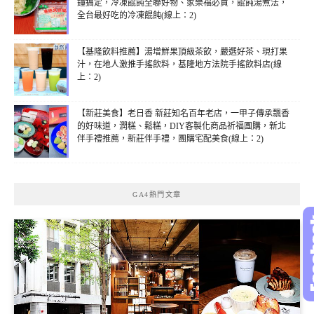
鐘搞定，冷凍餛飩全聯好物、家樂福必買，餛飩湯煮法，
全台最好吃的冷凍餛飩(線上：2)
【基隆飲料推薦】湯增鮮果頂級茶飲，嚴選好茶、現打果
汁，在地人激推手搖飲料，基隆地方法院手搖飲料店(線
上：2)
【新莊美食】老日香 新莊知名百年老店，一甲子傳承飄香
的好味道，潤糕、鬆糕，DIY客製化商品祈福團購，新北
伴手禮推薦，新莊伴手禮，團購宅配美食(線上：2)
GA4熱門文章