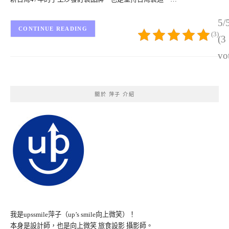
5/
CONTINUE READING
(3)
(3
vo
關於 萍子 介紹
我是upssmile萍子（up’s smile向上微笑）！
本身是設計師，也是向上微笑 旅食設影 攝影師。