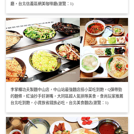
廳，台北信義區網美咖啡廳(瀏覽：1)
李掌櫃功夫製麵中山店，中山站最強麵店搭小菜吃到飽，Q彈帶勁
的麵條，紅油抄手好涮嘴，大同區超人氣排隊美食，食尚玩家推薦
台北吃到飽，小資族省錢族必吃，台北美食麵店(瀏覽：1)