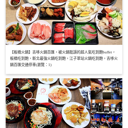
【板橋火鍋】吉哆火鍋百匯，被火鍋耽誤的超人氣吃到飽buffet，
板橋吃到飽，新北最強火鍋吃到飽，江子翠站火鍋吃到飽，吉哆火
鍋百匯交通停車(瀏覽：1)