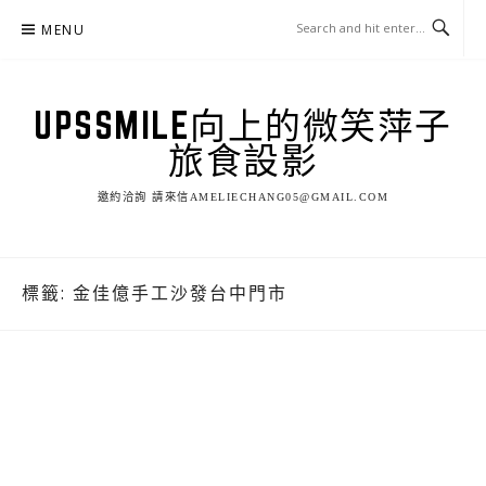
Skip
MENU
to
content
UPSSMILE向上的微笑萍子
旅食設影
邀約洽詢 請來信AMELIECHANG05@GMAIL.COM
標籤:
金佳億手工沙發台中門市