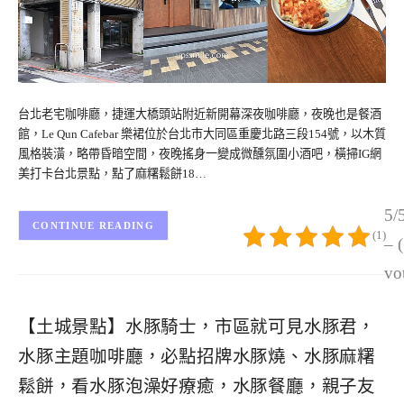
台北老宅咖啡廳，捷運大橋頭站附近新開幕深夜咖啡廳，夜晚也是餐酒
館，Le Qun Cafebar 樂裙位於台北市大同區重慶北路三段154號，以木質
風格裝潢，略帶昏暗空間，夜晚搖身一變成微醺氛圍小酒吧，橫掃IG網
美打卡台北景點，點了麻糬鬆餅18…
5/
CONTINUE READING
(1)
– 
vo
【土城景點】水豚騎士，市區就可見水豚君，
水豚主題咖啡廳，必點招牌水豚燒、水豚麻糬
鬆餅，看水豚泡澡好療癒，水豚餐廳，親子友