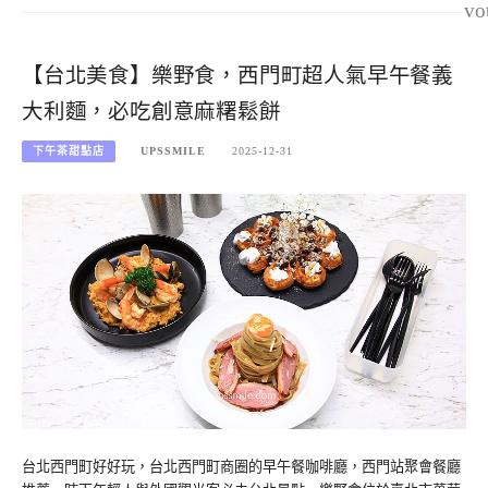
vo
【台北美食】樂野食，西門町超人氣早午餐義
大利麵，必吃創意麻糬鬆餅
下午茶甜點店
UPSSMILE
2025-12-31
台北西門町好好玩，台北西門町商圈的早午餐咖啡廳，西門站聚會餐廳