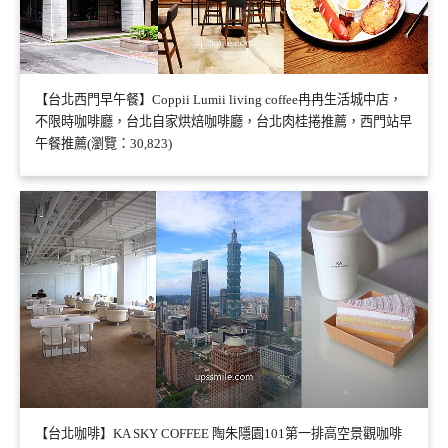
【台北西門早午餐】Coppii Lumii living coffee冉冉生活城中店，
不限時咖啡廳，台北自家烘焙咖啡廳，台北肉桂捲推薦，西門站早
午餐推薦(瀏覽：30,823)
【台北咖啡】KA SKY COFFEE 陶朱隱園101第一排高空景觀咖啡