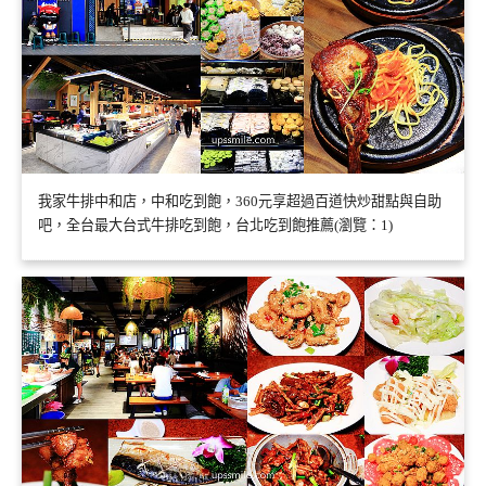
我家牛排中和店，中和吃到飽，360元享超過百道快炒甜點與自助
吧，全台最大台式牛排吃到飽，台北吃到飽推薦(瀏覽：1)