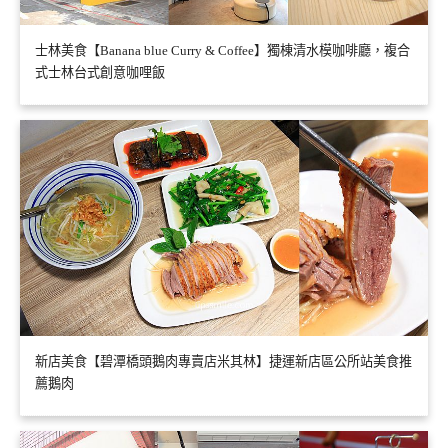
士林美食【Banana blue Curry & Coffee】獨棟清水模咖啡廳，複合
式士林台式創意咖哩飯
新店美食【碧潭橋頭鵝肉專賣店米其林】捷運新店區公所站美食推
薦鵝肉