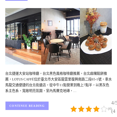
台北捷運大安站咖啡廳，台北黑色風格咖啡廳推薦，台北麻糬鬆餅推
薦，LOTUS CAFFÉ位於臺北市大安區龍雲里復興南路二段65-1號，車水
馬龍交通便捷的台北街邊店，從中午11點營業到晚上7點半，以黑灰色
系主色系，寬敞明亮氛圍，室內馬賽克地磚，…
4/
CONTINUE READING
(4)
(4