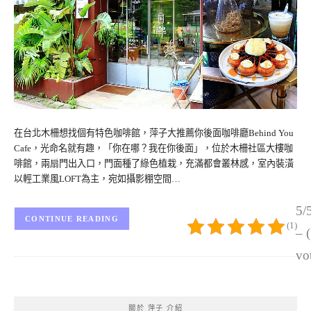
在台北木柵想找個有特色咖啡館，萍子大推薦你後面咖啡廳Behind You
Cafe，光命名就有趣，「你在哪？我在你後面」，位於木柵社區大樓咖
啡館，兩扇門出入口，門面種了綠色植栽，充滿都會叢林感，室內裝潢
以輕工業風LOFT為主，宛如攝影棚空間…
5/
CONTINUE READING
(1)
– 
vo
關於 萍子 介紹