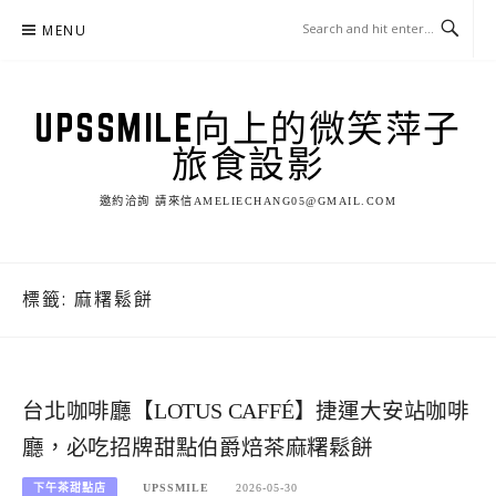
Skip
MENU
to
content
UPSSMILE向上的微笑萍子
旅食設影
邀約洽詢 請來信AMELIECHANG05@GMAIL.COM
標籤:
麻糬鬆餅
台北咖啡廳【LOTUS CAFFÉ】捷運大安站咖啡
廳，必吃招牌甜點伯爵焙茶麻糬鬆餅
下午茶甜點店
UPSSMILE
2026-05-30