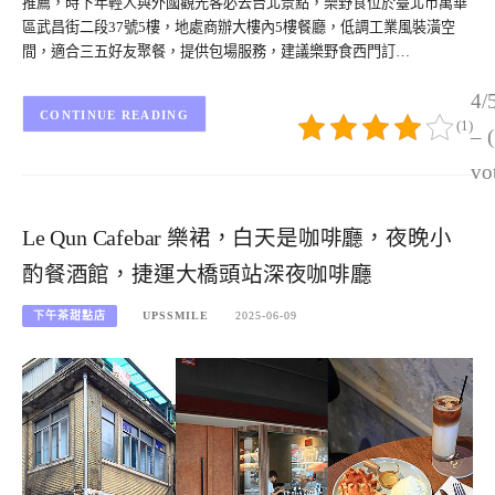
推薦，時下年輕人與外國觀光客必去台北景點，樂野食位於臺北市萬華
區武昌街二段37號5樓，地處商辦大樓內5樓餐廳，低調工業風裝潢空
間，適合三五好友聚餐，提供包場服務，建議樂野食西門訂…
4/
CONTINUE READING
(1)
– 
vo
Le Qun Cafebar 樂裙，白天是咖啡廳，夜晚小
酌餐酒館，捷運大橋頭站深夜咖啡廳
下午茶甜點店
UPSSMILE
2025-06-09