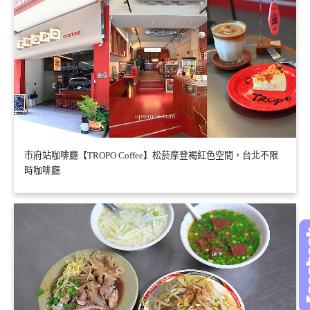
市府站咖啡廳【TROPO Coffee】松菸摩登褐紅色空間，台北不限
時咖啡廳