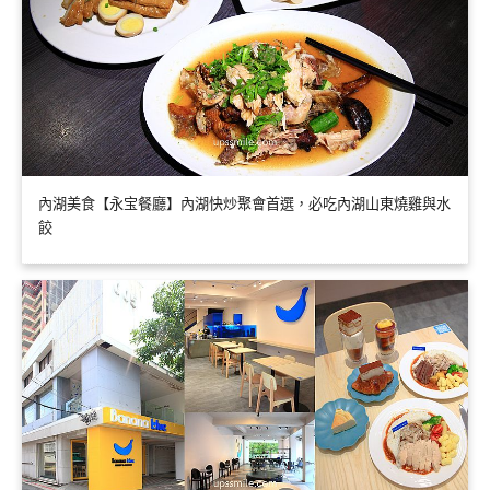
內湖美食【永宝餐廳】內湖快炒聚會首選，必吃內湖山東燒雞與水
餃