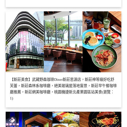
【新莊美食】武藏野森珈琲Diner新莊思源店，新莊神等級好吃舒
芙蕾，新莊森林系咖啡廳，絕美玻璃屋落地窗景，新莊早午餐咖啡
廳推薦，新莊網美咖啡廳，桃園機捷新北產業園區站美食(瀏覽：
1)