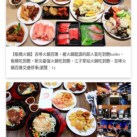
【板橋火鍋】吉哆火鍋百匯，被火鍋耽誤的超人氣吃到飽buffet，
板橋吃到飽，新北最強火鍋吃到飽，江子翠站火鍋吃到飽，吉哆火
鍋百匯交通停車(瀏覽：1)