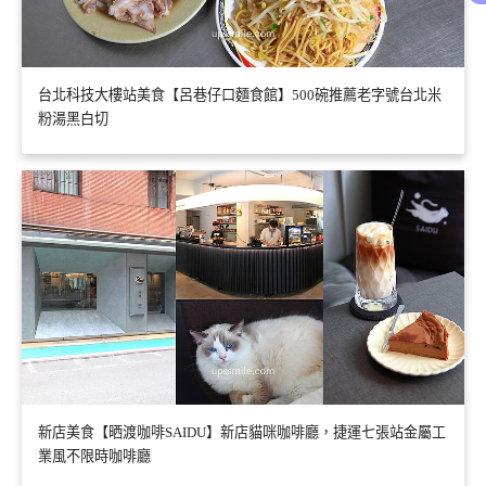
台北科技大樓站美食【呂巷仔口麵食館】500碗推薦老字號台北米
粉湯黑白切
新店美食【晒渡咖啡SAIDU】新店貓咪咖啡廳，捷運七張站金屬工
業風不限時咖啡廳