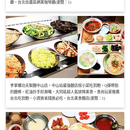
廳，台北信義區網美咖啡廳(瀏覽：1)
李掌櫃功夫製麵中山店，中山站最強麵店搭小菜吃到飽，Q彈帶勁
的麵條，紅油抄手好涮嘴，大同區超人氣排隊美食，食尚玩家推薦
台北吃到飽，小資族省錢族必吃，台北美食麵店(瀏覽：1)