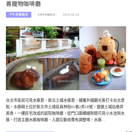
善寵物咖啡廳
下午茶甜點店
UPSSMILE
2024-06-26
台北市區就可見水豚君，新北土城水豚君，擄獲外國觀光客打卡台北景
點，水豚騎士位於新北市土城區員林街61巷2弄18號，捷運土城站巷弄
美食，一樓民宅改成的庭院咖啡廳，從門口圍欄縫隙間可見小水池與水
豚，打造主題水豚咖啡廳，入園互動收費有調整唷，水豚…