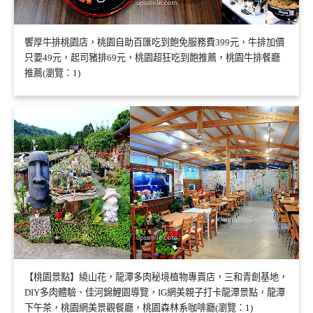
饗厚牛排桃園店，桃園自助百匯吃到飽免服務費399元，牛排加價
只要49元，起司豬排69元，桃園超狂吃到飽推薦，桃園牛排餐廳
推薦(瀏覽：1)
【桃園景點】繞山花，龍潭多肉秘境植物專賣店，三和青創基地，
DIY多肉體驗、佳河錦鯉園導覽，IG網美親子打卡龍潭景點，龍潭
下午茶，桃園網美景觀餐廳，桃園森林系咖啡廳(瀏覽：1)