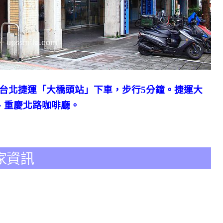
台北捷運「大橋頭站」下車，步行5分鐘。捷運大
、重慶北路咖啡廳。
店家資訊