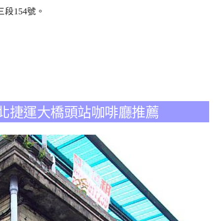
三段154號。
樂裙 台北捷運大橋頭站咖啡廳推薦