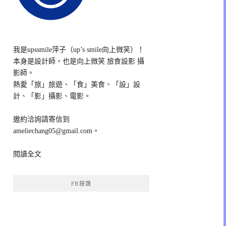
我是upssmile萍子（up’s smile向上微笑）！
本身是設計師，也是向上微笑 旅食設影 攝
影師。
熱愛「旅」旅遊、「食」美食、「設」設
計、「影」攝影、電影。
邀約洽詢請寄信到
ameliechang05@gmail.com。
閱讀全文
FB按讚