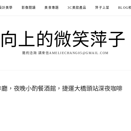
設計美學
影像閱讀
美食專題
3C美妝產品
萍子上菜
BLOG
ILE向上的微笑萍
邀約洽詢 請來信AMELIECHANG05@GMAIL.COM
，白天是咖啡廳，夜晚小酌餐酒館，捷運大橋頭站深夜咖啡