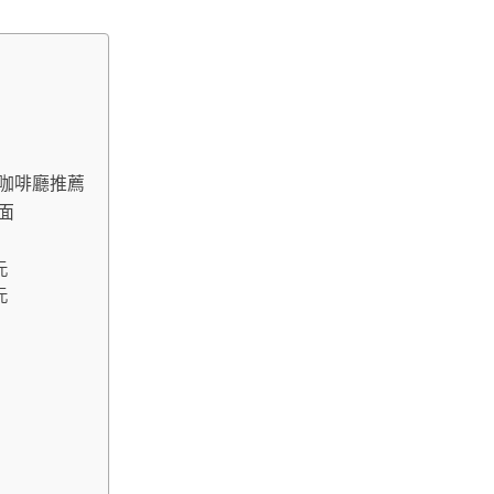
頭站咖啡廳推薦
門面
元
元