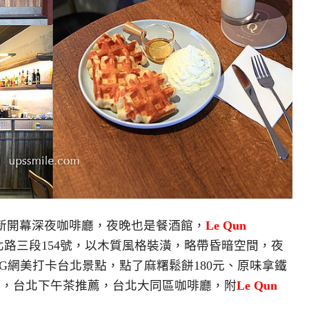
新開幕深夜咖啡廳，夜晚也是餐酒館，
Le Qun
路三段154號，以木質風格裝潢，略帶昏暗空間，夜
G網美打卡台北景點，點了麻糬鬆餅180元、原味拿鐵
吃，台北下午茶推薦，台北大同區咖啡廳，附
Le Qun