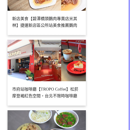
新店美食【碧潭橋頭鵝肉專賣店米其
林】捷運新店區公所站美食推薦鵝肉
市府站咖啡廳【TROPO Coffee】松菸
摩登褐紅色空間，台北不限時咖啡廳