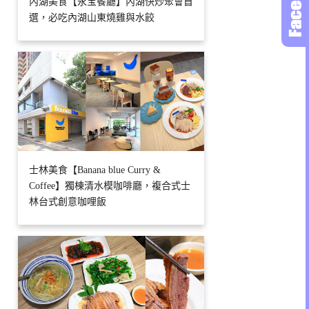
內湖美食【永宝餐廳】內湖快炒聚會首
選，必吃內湖山東燒雞與水餃
士林美食【Banana blue Curry &
Coffee】獨棟清水模咖啡廳，複合式士
林台式創意咖哩飯