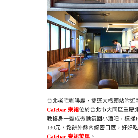
台北老宅咖啡廳，捷運大橋頭站附近
Cafebar 樂裙
位於台北市大同區重慶北
晚搖身一變成微醺氛圍小酒吧，橫掃I
130元，鬆餅外酥內綿密口感，好好
Cafebar 樂裙菜單
。