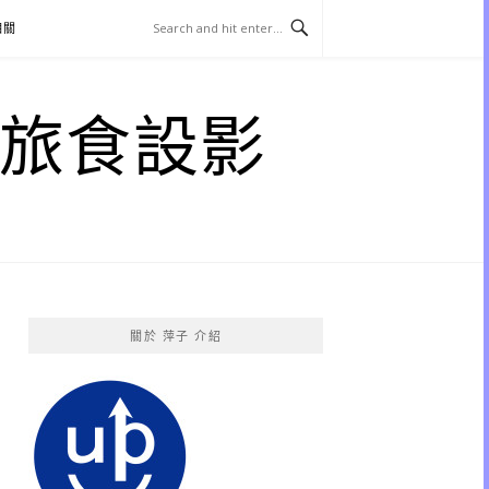
相關
子 旅食設影
關於 萍子 介紹