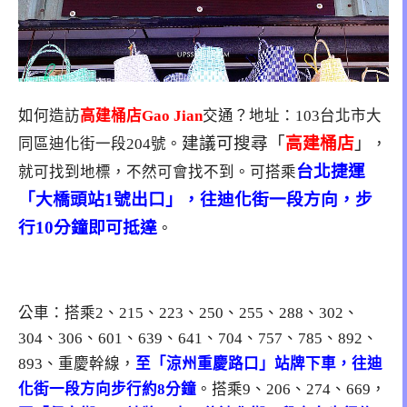
如何造訪
高建桶店Gao Jian
交通？地址：103台北市大
建議可搜尋「
高建桶店
」
同區迪化街一段204號。
，
台北捷運
就可找到地標，不然可會找不到。可搭乘
「大橋頭站1號出口」，往迪化街一段方向，步
行10分鐘即可抵達
。
公車：搭乘2、215、223、250、255、288、302、
304、306、601、639、641、704、757、785、892、
893、重慶幹線，
至「涼州重慶路口」站牌下車，往迪
化街一段方向步行約8分鐘
。搭乘9、206、274、669，