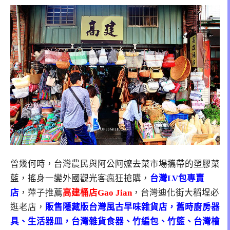
曾幾何時，台灣農民與阿公阿嬤去菜市場攜帶的塑膠菜
藍，搖身一變外國觀光客瘋狂搶購，
台灣LV包專賣
店
，萍子推薦
高建桶店Gao Jian
，台灣迪化街大稻埕必
逛老店，
販售隱藏版台灣風古早味雜貨店，舊時廚房器
具、生活器皿，台灣雜貨食器、竹編包、竹籃、台灣檜