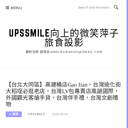
Skip
MENU
to
content
UPSSMILE向上的微笑萍子
旅食設影
邀約洽詢 請來信AMELIECHANG05@GMAIL.COM
【台北大同區】高建桶店Gao Jian，台灣迪化街
大稻埕必逛老店，台灣LV包專賣店風謎國際，
外國觀光客搶手貨，台灣伴手禮，台灣文創禮
物
3C美妝
UPSSMILE
2020-03-01