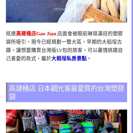
抵達
高建桶店Gao Jian
店面會被眼前琳琅滿目的塑膠
袋所吸引，現今已經規劃一整大區，早期的大稻埕古
蹟，讓想要購買台灣版LV包的旅客，可以盡情挑選自
己喜愛的款式，屬於
大稻埕私房景點
。
高建桶店 日本觀光客最愛買的台灣塑膠
袋