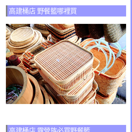
高建桶店 野餐籃哪裡買
高建桶店 露營族必買野餐籃