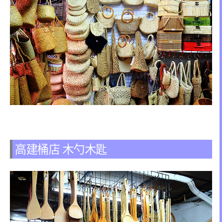
高建桶店 木勺木匙