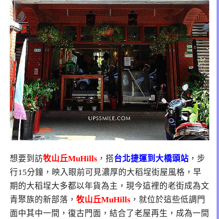
想要到訪
牧山丘MuHills
，搭
台北捷運到大橋頭站
，步
行15分鐘，映入眼前可見濃厚的大稻埕街屋風格，早
期的大稻埕大多都以年貨為主，現今這裡的老街成為文
青聚族的新部落，
牧山丘MuHills
，就位於這些低調門
面中其中一間，復古門面，結合了老屋再生，成為一間