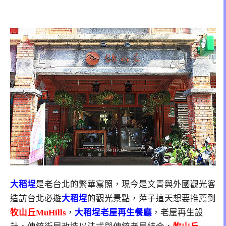
大稻埕
是老台北的繁華寫照，現今是文青與外國觀光客
造訪台北必遊
大稻埕
的觀光景點，萍子這天想要推薦到
牧山丘MuHills
，
大稻埕老屋再生餐廳
，老屋再生設