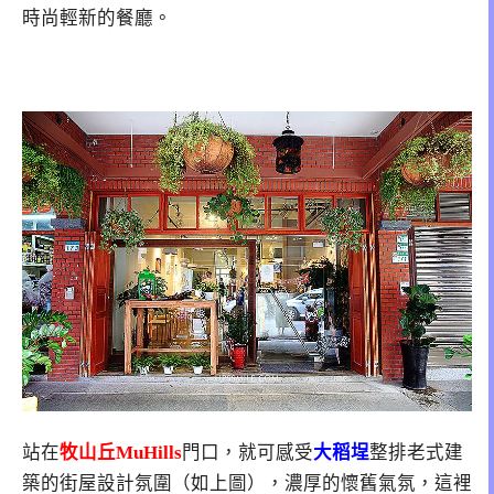
時尚輕新的餐廳。
站在
牧山丘MuHills
門口，就可感受
大稻埕
整排老式建
築的街屋設計氛圍（如上圖），濃厚的懷舊氣氛，這裡