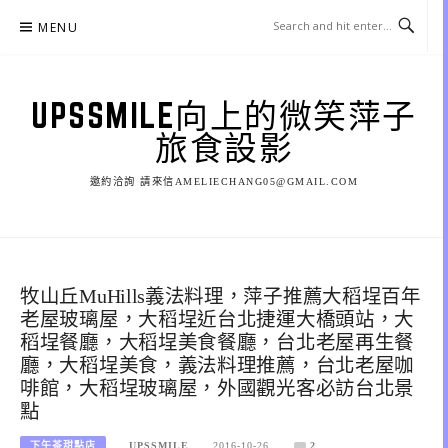
Skip
MENU
to
content
UPSSMILE向上的微笑萍子
旅食設影
邀約洽詢 請來信AMELIECHANG05@GMAIL.COM
牧山丘MuHills義法料理，萍子推薦大稻埕百年
老屋玻璃屋，大稻埕近台北捷運大橋頭站，大
稻埕餐廳，大稻埕美食餐廳，台北老屋再生餐
廳，大稻埕美食，義法料理推薦，台北老屋咖
啡館，大稻埕玻璃屋，外國觀光客必訪台北景
點
下午茶甜點店
UPSSMILE
2016-10-26
2