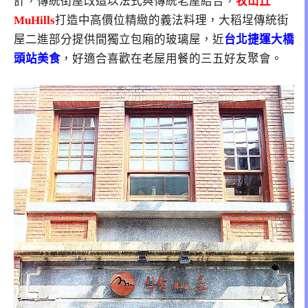
計，傳統街屋改造以法式與傳統老屋結合，
牧山丘
MuHills
打造中高價位精緻的義法料理，大稻埕傳統街
屋二進部分提供間獨立包廂的玻璃屋，近
台北捷運大橋
頭站美食
，好適合喜歡在老屋用餐的三五好友聚會。