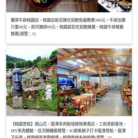
饗厚牛排桃園店，桃園自助百匯吃到飽免服務費399元，牛排加價
只要49元，起司豬排69元，桃園超狂吃到飽推薦，桃園牛排餐廳
推薦(瀏覽：1)
【桃園景點】繞山花，龍潭多肉秘境植物專賣店，三和青創基地，
DIY多肉體驗、佳河錦鯉園導覽，IG網美親子打卡龍潭景點，龍潭
下午茶，桃園網美景觀餐廳，桃園森林系咖啡廳(瀏覽：1)