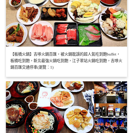
【板橋火鍋】吉哆火鍋百匯，被火鍋耽誤的超人氣吃到飽buffet，
板橋吃到飽，新北最強火鍋吃到飽，江子翠站火鍋吃到飽，吉哆火
鍋百匯交通停車(瀏覽：1)