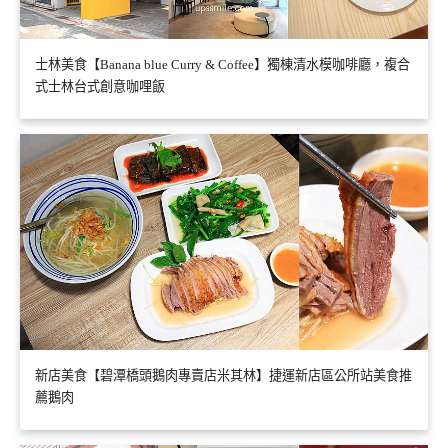
士林美食【Banana blue Curry & Coffee】獨棟清水模咖啡廳，複合
式士林台式創意咖哩飯
新店美食【碧潭橋頭鵝肉專賣店米其林】捷運新店區公所站美食推
薦鵝肉