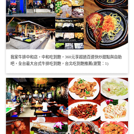
我家牛排中和店，中和吃到飽，360元享超過百道快炒甜點與自助
吧，全台最大台式牛排吃到飽，台北吃到飽推薦(瀏覽：1)