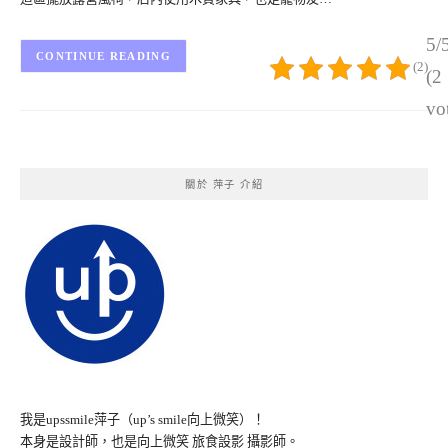
5/
CONTINUE READING
(2)
(2
vo
關於 萍子 介紹
我是upssmile萍子（up’s smile向上微笑）！
本身是設計師，也是向上微笑 旅食設影 攝影師。