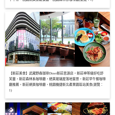
【新莊美食】武藏野森珈琲Diner新莊思源店，新莊神等級好吃舒
芙蕾，新莊森林系咖啡廳，絕美玻璃屋落地窗景，新莊早午餐咖啡
廳推薦，新莊網美咖啡廳，桃園機捷新北產業園區站美食(瀏覽：
1)