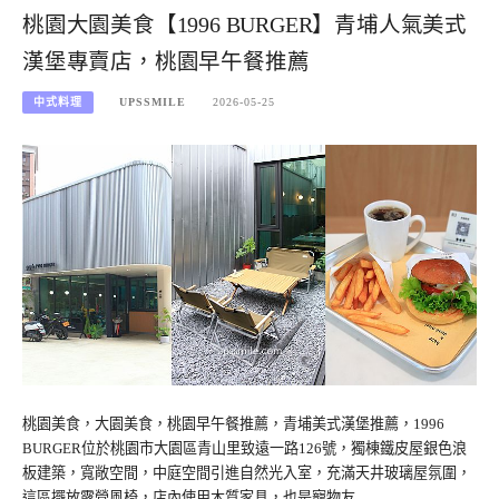
桃園大園美食【1996 BURGER】青埔人氣美式
漢堡專賣店，桃園早午餐推薦
中式料理
UPSSMILE
2026-05-25
桃園美食，大園美食，桃園早午餐推薦，青埔美式漢堡推薦，1996
BURGER位於桃園市大園區青山里致遠一路126號，獨棟鐵皮屋銀色浪
板建築，寬敞空間，中庭空間引進自然光入室，充滿天井玻璃屋氛圍，
這區擺放露營風椅，店內使用木質家具，也是寵物友…