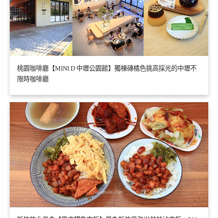
桃園咖啡廳【MINI.D 中壢公園館】獨棟磚橘色挑高採光的中壢不
限時咖啡廳