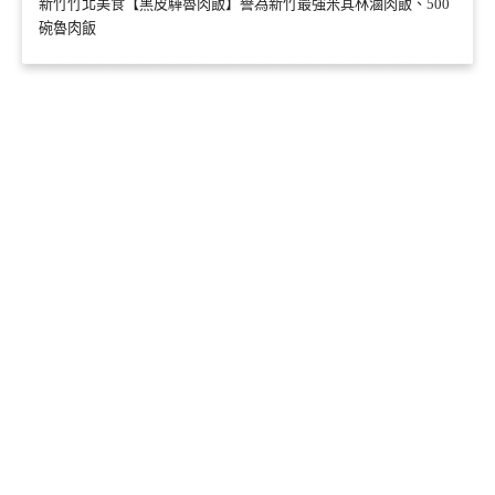
新竹竹北美食【黑皮驊魯肉飯】譽為新竹最強米其林滷肉飯、500
碗魯肉飯