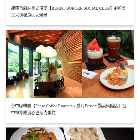
捷運市府站美式漢堡【BURNT BURGER SOCIAL CLUB】必吃炸
玉米與櫛瓜bbsc漢堡
台中咖啡廳【Phase Coffee Roasters x 碧月Dessert 勤美術館店】台
中神等級流心巴斯克蛋糕