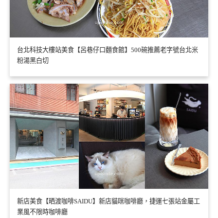
台北科技大樓站美食【呂巷仔口麵食館】500碗推薦老字號台北米
粉湯黑白切
新店美食【晒渡咖啡SAIDU】新店貓咪咖啡廳，捷運七張站金屬工
業風不限時咖啡廳