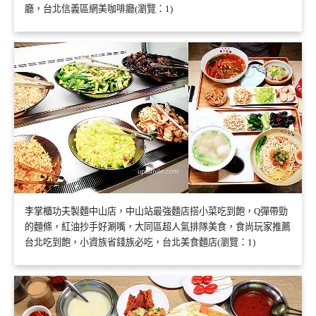
廳，台北信義區網美咖啡廳(瀏覽：1)
李掌櫃功夫製麵中山店，中山站最強麵店搭小菜吃到飽，Q彈帶勁
的麵條，紅油抄手好涮嘴，大同區超人氣排隊美食，食尚玩家推薦
台北吃到飽，小資族省錢族必吃，台北美食麵店(瀏覽：1)