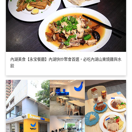
內湖美食【永宝餐廳】內湖快炒聚會首選，必吃內湖山東燒雞與水
餃