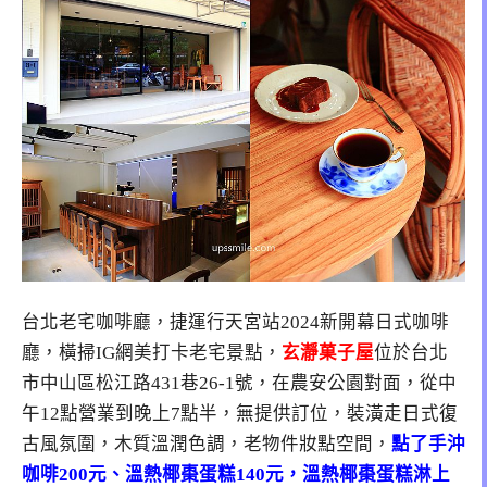
台北老宅咖啡廳，捷運行天宮站2024新開幕日式咖啡
廳，橫掃IG網美打卡老宅景點，
玄瀞菓子屋
位於
台北
市中山區松江路431巷26-1號，在農安公園對面
，從中
午12點營業到晚上7點半，無提供訂位，裝潢走日式復
古風氛圍，木質溫潤色調，老物件妝點空間，
點了手沖
咖啡200元、溫熱椰棗蛋糕140元，溫熱椰棗蛋糕淋上