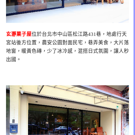
玄瀞菓子屋
位於
台北市中山區松江路431巷
，地處行天
宮站後方位置，農安公園對面民宅，巷弄美食，大片落
地窗，暖黃色磚，少了冰冷感，混搭日式氛圍，讓人秒
出國。