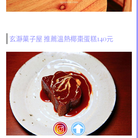
玄瀞菓子屋 推薦溫熱椰棗蛋糕140元