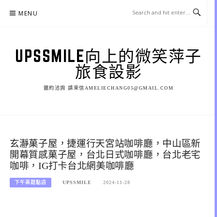
Skip
MENU
to
content
UPSSMILE向上的微笑萍子
旅食設影
邀約洽詢 請來信AMELIECHANG05@GMAIL.COM
玄瀞菓子屋，捷運行天宮站咖啡廳，中山區新
開幕質感菓子屋，台北日式咖啡廳，台北老宅
咖啡，IG打卡台北網美咖啡廳
下午茶甜點店
UPSSMILE
2024-11-28