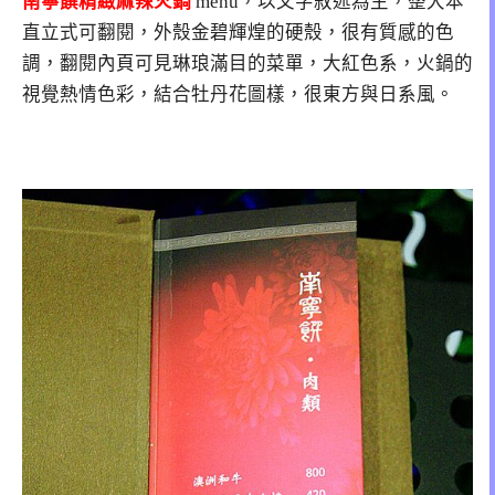
南寧饌精緻麻辣火鍋
menu，以文字敘述為主，整大本
直立式可翻閱，外殼金碧輝煌的硬殼，很有質感的色
調，翻閱內頁可見琳琅滿目的菜單，大紅色系，火鍋的
視覺熱情色彩，結合牡丹花圖樣，很東方與日系風。