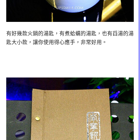
有好幾款火鍋的湯匙，有煮蛤蠣的湯匙，也有舀湯的湯
匙大小款，讓你使用得心應手，非常好用。