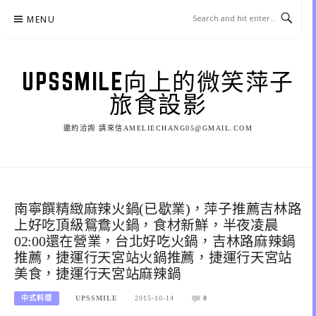
Skip
MENU
to
content
UPSSMILE向上的微笑萍子
旅食設影
邀約洽詢 請來信AMELIECHANG05@GMAIL.COM
南寧饌精緻麻辣火鍋(已歇業)，萍子推薦吉林路
上好吃頂級鴛鴦火鍋，食材新鮮，半夜凌晨
02:00還在營業，台北好吃火鍋，吉林路麻辣鍋
推薦，捷運行天宮站火鍋推薦，捷運行天宮站
美食，捷運行天宮站麻辣鍋
中式料理
UPSSMILE
2015-10-14
0