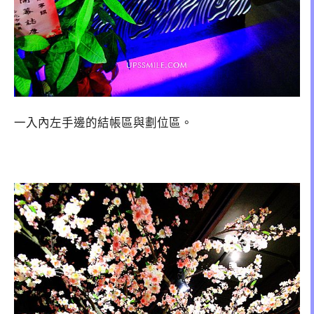
一入內左手邊的結帳區與劃位區。