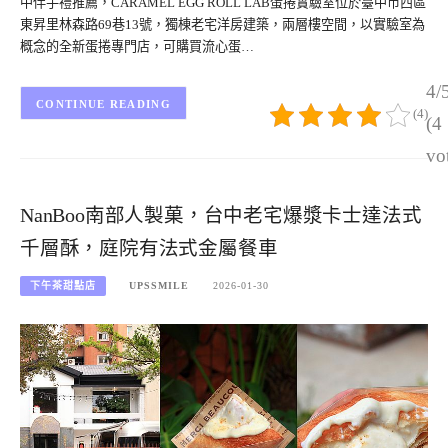
中伴手禮推薦，CARAMEL EGG ROLL LAB蛋捲實驗室位於臺中市西區
東昇里林森路69巷13號，獨棟老宅洋房建築，兩層樓空間，以實驗室為
概念的全新蛋捲專門店，可購買流心蛋…
4/
CONTINUE READING
(4)
(4
vo
NanBoo南部人製菓，台中老宅爆漿卡士達法式
千層酥，庭院有法式金屬餐車
下午茶甜點店
UPSSMILE
2026-01-30