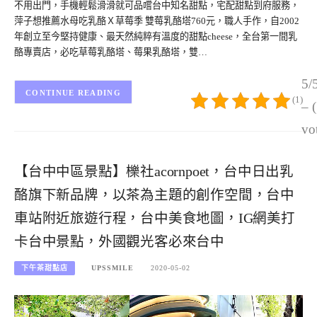
不用出門，手機輕鬆滑滑就可品嚐台中知名甜點，宅配甜點到府服務，
萍子想推薦水母吃乳酪Ｘ草莓季 雙莓乳酪塔760元，職人手作，自2002
年創立至今堅持健康、最天然純粹有溫度的甜點cheese，全台第一間乳
酪專賣店，必吃草莓乳酪塔、莓果乳酪塔，雙…
5/
CONTINUE READING
(1)
– 
vo
【台中中區景點】櫟社acornpoet，台中日出乳
酪旗下新品牌，以茶為主題的創作空間，台中
車站附近旅遊行程，台中美食地圖，IG網美打
卡台中景點，外國觀光客必來台中
下午茶甜點店
UPSSMILE
2020-05-02