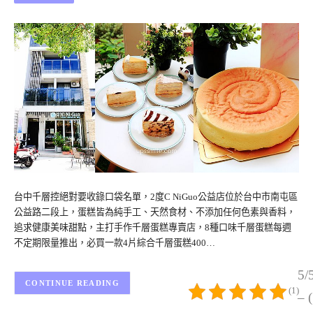
台中千層控絕對要收錄口袋名單，2度C NiGuo公益店位於台中市南屯區
公益路二段上，蛋糕皆為純手工、天然食材、不添加任何色素與香料，
追求健康美味甜點，主打手作千層蛋糕專賣店，8種口味千層蛋糕每週
不定期限量推出，必買一款4片綜合千層蛋糕400…
5/
CONTINUE READING
(1)
– 