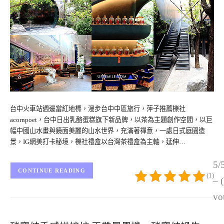
台中火車站週邊當紅地標，漫步台中中區旅行，萍子推薦櫟社
acornpoet，台中日出乳酪蛋糕旗下新品牌，以茶為主題創作空間，以巨
幅中國山水畫與鏡面美麗的山水世界，充滿著禪意，一處日式庭園造
景，IG網美打卡秘境，櫟社禮盒以台灣茶禮盒為主軸，延伸…
5/
CONTINUE READING
(1)
– 
vo