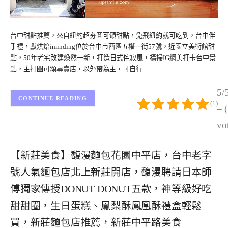
台中甜點推薦，來自紐約超夯圓可頌甜點，免飛紐約就可吃到，台中伴
手禮，獻烘焙iminding位於台中市西區五權一街57號，近國立美術館甜
點，50年老宅改建煥然一新，打造日式侘寂風，橫掃IG網美打卡台中景
點，主打圓可頌專賣店，以外帶為主，可自行…
5/
CONTINUE READING
(1)
– 
vo
【新莊美食】馥漫麵包花園中平店，台中老字
號人氣麵包店北上新莊開店，馥漫聘請日本師
傅獨家傳授DONUT DONUT五款，神等級好吃
甜甜圈，生日蛋糕、鳳梨酥鳳凰酥禮盒輕鬆
買，新莊麵包店推薦，新莊中平路美食