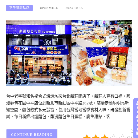
下午茶甜點店
UPSSMILE
2023-10-15
台中老字號知名複合式烘焙坊來台北新莊開店了，新莊人真有口福，馥
漫麵包花園中平店位於新北市新莊區中平路262號，裝潢走簡約明亮新
穎空間，麵包款式多元豐富，善用台灣當地當季食材入味，研發創新嘗
試，每日新鮮出爐麵包，馥漫麵包生日蛋糕、慶生甜點、客…
3/
CONTINUE READING
(2)