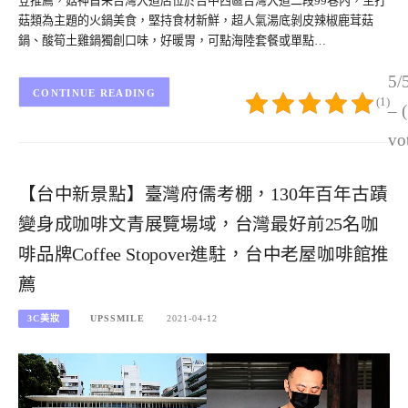
登推薦，菇神首采台灣大道店位於台中西區台灣大道二段99巷內，主打
菇類為主題的火鍋美食，堅持食材新鮮，超人氣湯底剝皮辣椒鹿茸菇
鍋、酸筍土雞鍋獨創口味，好暖胃，可點海陸套餐或單點…
5/
CONTINUE READING
(1)
– 
vo
【台中新景點】臺灣府儒考棚，130年百年古蹟
變身成咖啡文青展覽場域，台灣最好前25名咖
啡品牌Coffee Stopover進駐，台中老屋咖啡館推
薦
3C美妝
UPSSMILE
2021-04-12