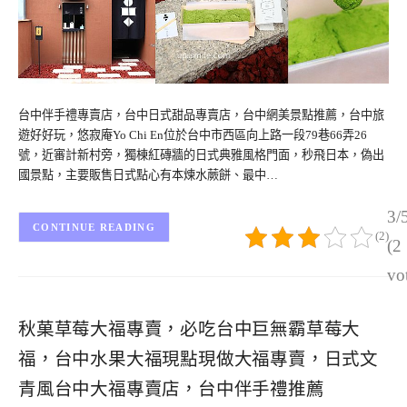
台中伴手禮專賣店，台中日式甜品專賣店，台中網美景點推薦，台中旅
遊好好玩，悠寂庵Yo Chi En位於台中市西區向上路一段79巷66弄26
號，近審計新村旁，獨棟紅磚牆的日式典雅風格門面，秒飛日本，偽出
國景點，主要販售日式點心有本煉水蕨餅、最中…
3/
CONTINUE READING
(2)
(2
vo
秋菓草莓大福專賣，必吃台中巨無霸草莓大
福，台中水果大福現點現做大福專賣，日式文
青風台中大福專賣店，台中伴手禮推薦