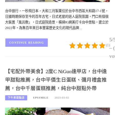
台中旅行，一秒飛日本，大和三月製菓位於台中市西區大和路17-1號，
日據時期保存至今的百年古宅，日式老屋的迷人庭院氛圍，門口有個很
大裝置「風呂敷」，日式庭院造景，橫掃IG網美打卡台中景點，建立於
2022年，為集百年來日本豐富歷史文化的現代品牌…
5/
CONTINUE READING
(1)
– 
vo
【宅配外帶美食】2度C NiGuo逢甲店，台中逢
甲甜點推薦，台中平價生日蛋糕、彌月禮盒推
薦，台中千層蛋糕推薦，純台中甜點外帶
下午茶甜點店
UPSSMILE
2023-03-02