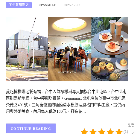
下午茶甜點店
UPSSMILE
2025-12-03
愛吃檸檬塔老饕有福，台中人氣檸檬塔專賣插旗台中北屯區，台中北屯
區甜點新地標，台中檸檬塔推薦，creammm.t 北屯店位於臺中市北屯區
榮德路491號，三角窗位置的極簡清水模紋理風格門市與工廠，提供內
用與外帶美食，內用每人低消160元，打造花…
5/
CONTINUE READING
(1)