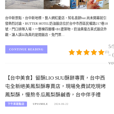
台中新景點，台中新地標，藝人網紅愛店，知名喜餅but.尚未開幕就引
發熱烈討論，BUTTER HOTEL奶油飯店位於台中市西區民權路217巷18
號，門口排隊入場，一整棟四層樓+B1建築物，奶油黃復古美式飯店外
觀，讓人誤以為真的是間飯店，免門票…
5/
CONTINUE READING
(1)
– 
vo
【台中美食】留酥LIO SUU酥餅專賣，台中西
屯全新絕美鳳梨酥專賣店，現場免費試吃現烤
鳳梨酥，慢熬冬瓜鳳梨酥鹹香，台中伴手禮
下午茶甜點店
UPSSMILE
2024-06-22