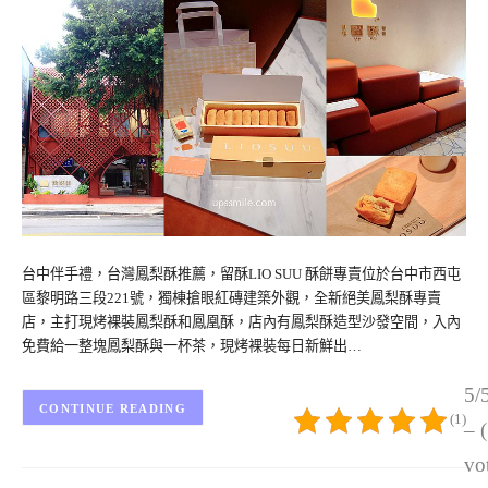
台中伴手禮，台灣鳳梨酥推薦，留酥LIO SUU 酥餅專賣位於台中市西屯
區黎明路三段221號，獨棟搶眼紅磚建築外觀，全新絕美鳳梨酥專賣
店，主打現烤裸裝鳳梨酥和鳳凰酥，店內有鳳梨酥造型沙發空間，入內
免費給一整塊鳳梨酥與一杯茶，現烤裸裝每日新鮮出…
5/
CONTINUE READING
(1)
– 
vo