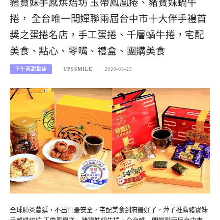
豬寶妹手感烘焙坊 玉帶鳳凰捲、豬寶妹蝸牛
捲， 全台唯一間嬋聯兩屆台中市十大伴手禮首
獎之蛋捲名店，手工蛋捲、千層蝸牛捲，宅配
美食、點心、零嘴、禮盒、團購美食
下午茶甜點店
UPSSMILE
2020-03-25
全球肺炎蔓延，不出門最安全，宅配美食到府最好了，萍子推薦豬寶妹