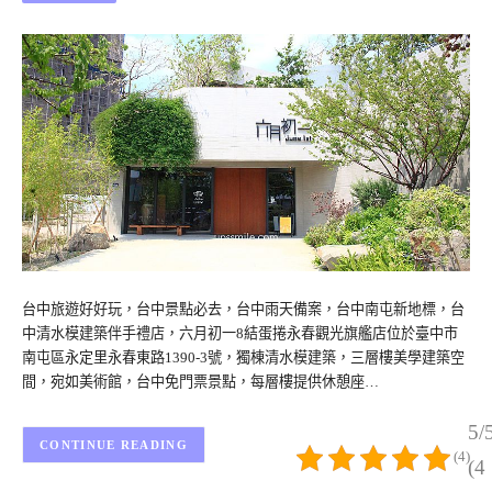
台中旅遊好好玩，台中景點必去，台中雨天備案，台中南屯新地標，台
中清水模建築伴手禮店，六月初一8結蛋捲永春觀光旗艦店位於臺中市
南屯區永定里永春東路1390-3號，獨棟清水模建築，三層樓美學建築空
間，宛如美術館，台中免門票景點，每層樓提供休憩座…
5/
CONTINUE READING
(4)
(4