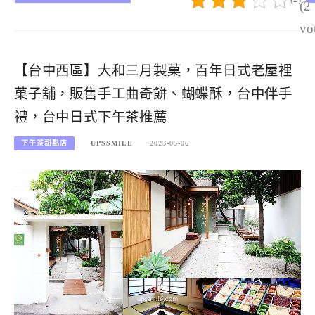
(2
vo
【台中西區】大和三月製菓，百年日式老屋裡
菓子舖，販售手工曲奇餅、蝴蝶酥，台中伴手
禮，台中日式下午茶推薦
下午茶甜點店
UPSSMILE
2023-05-06