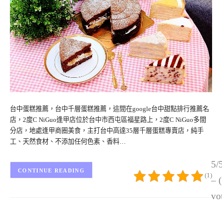
台中蛋糕推薦，台中千層蛋糕推薦，這間在google台中甜點排行推薦名
店，2度C NiGuo逢甲店位於台中市西屯區福星路上，2度C NiGuo多間
分店，地處逢甲商圈美食，主打台中高達35層千層蛋糕專賣店，純手
工、天然食材、不添加任何色素、香料…
5/
CONTINUE READING
(1)
– 
vo