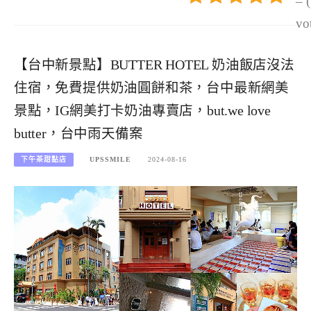
– 
vo
【台中新景點】BUTTER HOTEL 奶油飯店沒法
住宿，免費提供奶油圓餅和茶，台中最新網美
景點，IG網美打卡奶油專賣店，but.we love
butter，台中雨天備案
下午茶甜點店
UPSSMILE
2024-08-16