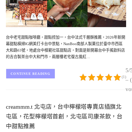
台中老宅甜點咖啡廳，甜點控加一，台中法式千層酥推薦，2026年新開
幕甜點橫掃IG網美打卡台中景點，NanBoo南部人製菓位於臺中市西區
大和路63號，地處台中模範社區甜點店，對面是新開幕台中手搖飲料店
的吉合製茶台中大和門市，兩層樓老宅復古風紅…
5/
CONTINUE READING
(1)
– 
vo
creammm.t 北屯店，台中檸檬塔專賣店插旗北
屯區，花型檸檬塔首創，北屯區司康茶飲，台
中甜點推薦