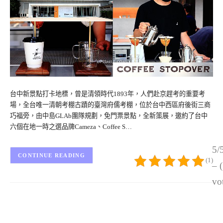
台中新景點打卡地標，曾是清領時代1893年，人們赴京趕考的重要考
場，全台唯一清朝考棚古蹟的臺灣府儒考棚，位於台中西區府後街三商
巧福旁，由中島GLAb團隊規劃，免門票景點，全新策展，邀約了台中
六個在地一時之選品牌Cameza、Coffee S…
5/
CONTINUE READING
(1)
– 
vo