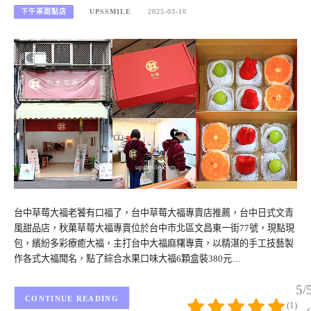
下午茶甜點店
UPSSMILE
2025-03-10
台中草莓大福老饕有口福了，台中草莓大福專賣店推薦，台中日式文青
風甜品店，秋菓草莓大福專賣位於台中市北區文昌東一街77號，現點現
包，繽紛多彩療癒大福，主打台中大福麻糬專賣，以精湛的手工技藝製
作各式大福聞名，點了綜合水果口味大福6顆盒裝380元…
5/
CONTINUE READING
(1)