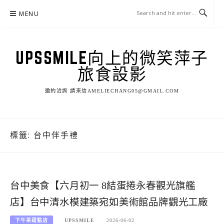
Skip
MENU
to
content
UPSSMILE向上的微笑萍子
旅食設影
邀約洽詢 請來信AMELIECHANG05@GMAIL.COM
標籤:
台中伴手禮
台中美食【六月初一 8結蛋捲永春觀光旗艦
店】台中清水模建築宛如美術館品牌觀光工廠
下午茶甜點店
UPSSMILE
2026-06-02