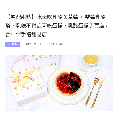
【宅配甜點】水母吃乳酪Ｘ草莓季 雙莓乳酪
塔，乳糖不耐症可吃蛋糕，乳酪蛋糕專賣店，
台中伴手禮甜點店
3C美妝
UPSSMILE
2021-03-10