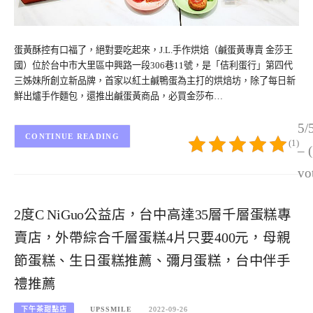
蛋黃酥控有口福了，絕對要吃起來，J.L.手作烘焙（鹹蛋黃專賣 金莎王
國）位於台中市大里區中興路一段306巷11號，是「佶利蛋行」第四代
三姊妹所創立新品牌，首家以紅土鹹鴨蛋為主打的烘焙坊，除了每日新
鮮出爐手作麵包，還推出鹹蛋黃商品，必買金莎布…
5/
CONTINUE READING
(1)
– 
vo
2度C NiGuo公益店，台中高達35層千層蛋糕專
賣店，外帶綜合千層蛋糕4片只要400元，母親
節蛋糕、生日蛋糕推薦、彌月蛋糕，台中伴手
禮推薦
下午茶甜點店
UPSSMILE
2022-09-26