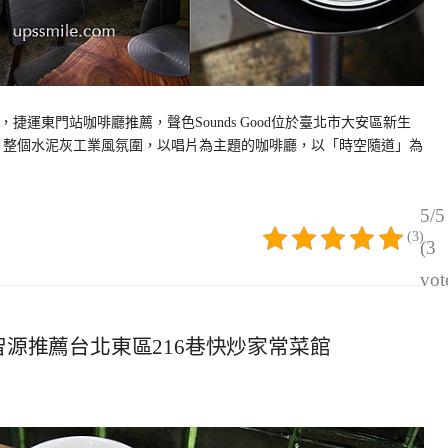
捷運東門站咖啡廳推薦，聲色Sounds Good位於臺北市大安區新生
域，整個水泥灰工業風氛圍，以唱片為主題的咖啡廳，以「時空隨道」為
5/5
(3)
(3
vot
智源推薦台北東區216巷快炒家常菜館