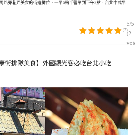
大馬路旁巷弄美食的街邊攤位，一早6點半營業到下午2點，台北中式早
5/5
(2)
(2
vot
康街排隊美食】外國觀光客必吃台北小吃