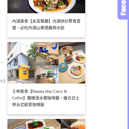
內湖美食【永宝餐廳】內湖快炒聚會首
選，必吃內湖山東燒雞與水餃
 –
es)
士林美食【Banana blue Curry &
Coffee】獨棟清水模咖啡廳，複合式士
林台式創意咖哩飯