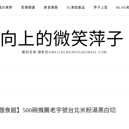
設計美學
影像閱讀
美食專題
3C美妝產品
萍子上菜
BLOG
ILE向上的微笑萍
邀約洽詢 請來信AMELIECHANG05@GMAIL.COM
麵食館】500碗推薦老字號台北米粉湯黑白切