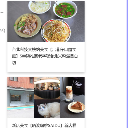
 –
es)
台北科技大樓站美食【呂巷仔口麵食
館】500碗推薦老字號台北米粉湯黑白
切
新店美食【晒渡咖啡SAIDU】新店貓