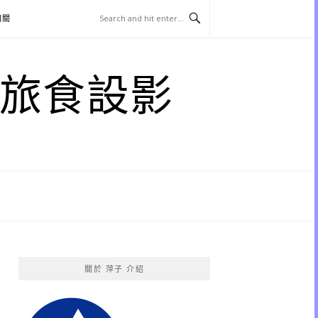
相關
子 旅食設影
關於 萍子 介紹