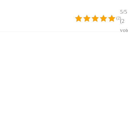
5/5
(2)
(2
vot