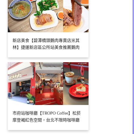
新店美食【碧潭橋頭鵝肉專賣店米其
林】捷運新店區公所站美食推薦鵝肉
市府站咖啡廳【TROPO Coffee】松菸
摩登褐紅色空間，台北不限時咖啡廳