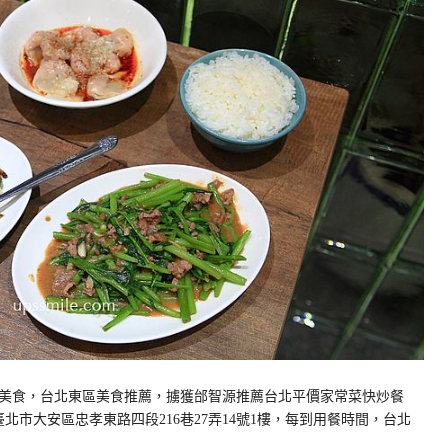
美食，台北東區美食推薦，擄獲邰智源推薦台北平價家常菜快炒餐
臺北市大安區忠孝東路四段216巷27弄14號1樓，每到用餐時間，台北