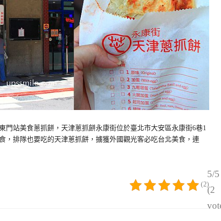
東門站美食蔥抓餅，天津蔥抓餅永康街位於臺北市大安區永康街6巷1
食，排隊也要吃的天津蔥抓餅，擄獲外國觀光客必吃台北美食，連
5/5
(2)
(2
vot