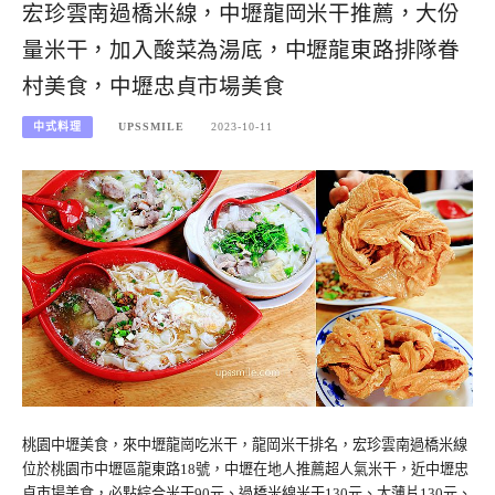
宏珍雲南過橋米線，中壢龍岡米干推薦，大份
量米干，加入酸菜為湯底，中壢龍東路排隊眷
村美食，中壢忠貞市場美食
中式料理
UPSSMILE
2023-10-11
桃園中壢美食，來中壢龍崗吃米干，龍岡米干排名，宏珍雲南過橋米線
位於桃園市中壢區龍東路18號，中壢在地人推薦超人氣米干，近中壢忠
貞市場美食，必點綜合米干90元、過橋米線米干130元、大薄片130元、