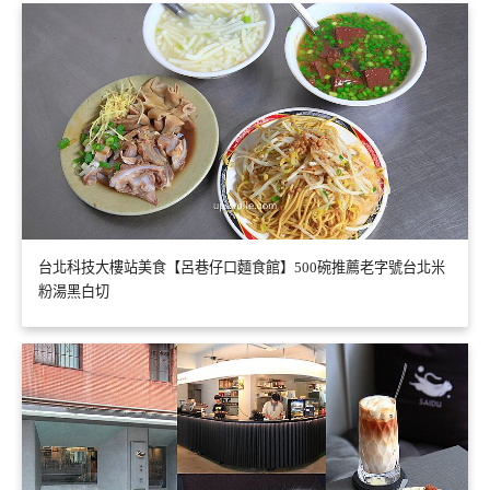
台北科技大樓站美食【呂巷仔口麵食館】500碗推薦老字號台北米
粉湯黑白切