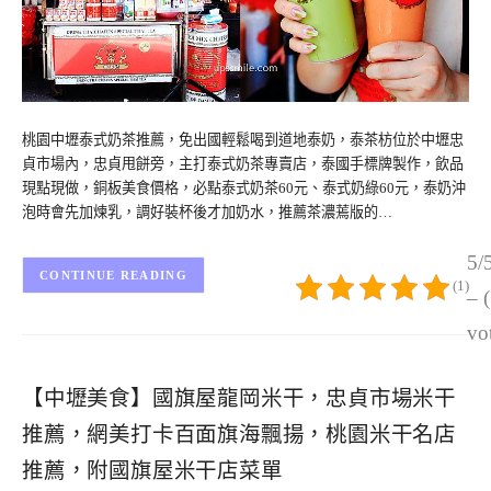
桃園中壢泰式奶茶推薦，免出國輕鬆喝到道地泰奶，泰茶枋位於中壢忠
貞市場內，忠貞甩餅旁，主打泰式奶茶專賣店，泰國手標牌製作，飲品
現點現做，銅板美食價格，必點泰式奶茶60元、泰式奶綠60元，泰奶沖
泡時會先加煉乳，調好裝杯後才加奶水，推薦茶濃蔫版的…
5/
CONTINUE READING
(1)
– 
vo
【中壢美食】國旗屋龍岡米干，忠貞市場米干
推薦，網美打卡百面旗海飄揚，桃園米干名店
推薦，附國旗屋米干店菜單