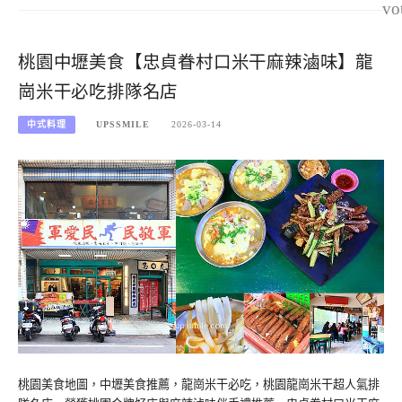
vo
桃園中壢美食【忠貞眷村口米干麻辣滷味】龍
崗米干必吃排隊名店
中式料理
UPSSMILE
2026-03-14
桃園美食地圖，中壢美食推薦，龍崗米干必吃，桃園龍崗米干超人氣排