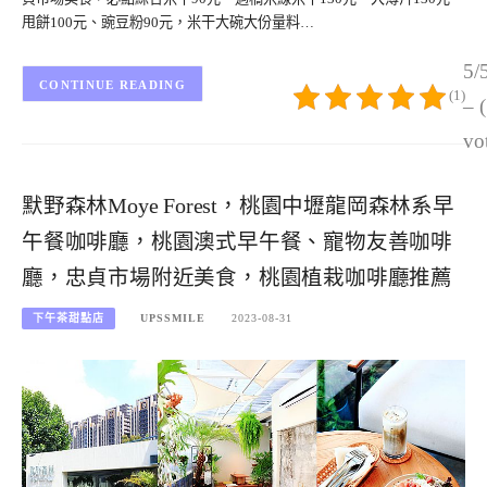
甩餅100元、豌豆粉90元，米干大碗大份量料…
5/
CONTINUE READING
(1)
– 
vo
默野森林Moye Forest，桃園中壢龍岡森林系早
午餐咖啡廳，桃園澳式早午餐、寵物友善咖啡
廳，忠貞市場附近美食，桃園植栽咖啡廳推薦
下午茶甜點店
UPSSMILE
2023-08-31