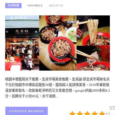
中式料理
UPSSMILE
2023-07-23
桃園中壢龍岡米干推薦，忠貞市場美食推薦，忠貞誠-原忠貞市場無名米
干位於桃園市中壢區前龍街38號，龍崗超人氣排隊美食，2016年重新裝
潢並重新取名，改裝後乾淨明亮又文青風空間，google評論2000多則4.2
分，招牌米干小份90元，米干湯頭…
5/
CONTINUE READING
(1)