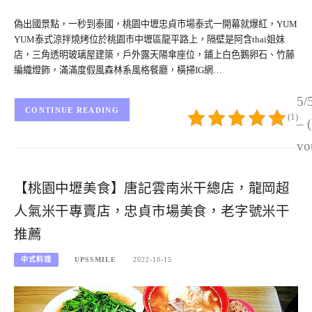
偽出國景點，一秒到泰國，桃園中壢忠貞市場泰式一開幕就爆紅，YUM
YUM泰式涼拌燒烤位於桃園市中壢區龍平路上，隔壁是阿含thai姐妹
店，三角透明玻璃屋建築，戶外露天陽傘座位，鋪上白色鵝卵石、竹藤
編織燈飾，滿滿度假風森林系風格餐廳，橫掃IG網…
5/
CONTINUE READING
(1)
– 
vo
【桃園中壢美食】唐記雲南米干總店，龍岡超
人氣米干專賣店，忠貞市場美食，老字號米干
推薦
中式料理
UPSSMILE
2022-10-15