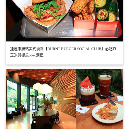
捷運市府站美式漢堡【BURNT BURGER SOCIAL CLUB】必吃炸
玉米與櫛瓜bbsc漢堡