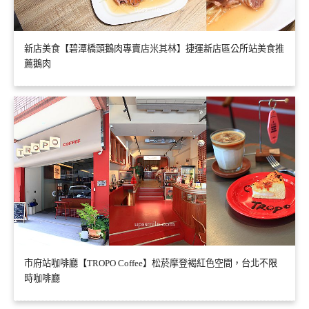
新店美食【碧潭橋頭鵝肉專賣店米其林】捷運新店區公所站美食推
薦鵝肉
市府站咖啡廳【TROPO Coffee】松菸摩登褐紅色空間，台北不限
時咖啡廳