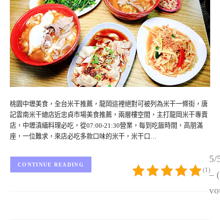
桃園中壢美食，全台米干推薦，龍岡這裡絕對可被列為米干一條街，唐
記雲南米干總店近忠貞市場美食推薦，兩層樓空間，主打龍岡米干專賣
店，中壢滇緬料理必吃，從07:00-21:30營業，每到吃飯時間，高朋滿
座，一位難求，來店必吃多款口味的米干，米干口…
5/
CONTINUE READING
(1)
– 
vo