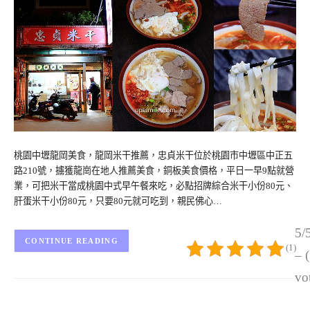
桃園中壢龍岡美食，龍岡米干推薦，忠貞米干位於桃園市中壢區中正五
路210號，擄獲龍崗在地人推薦美食，銅板美食價格，平日一早9點就營
業，可把米干當成桃園中式早午餐來吃，必點招牌綜合米干小份80元、
肝蛋米干小份80元，只要80元就可吃到，親民佛心…
5/
CONTINUE READING
(1)
– 
vo