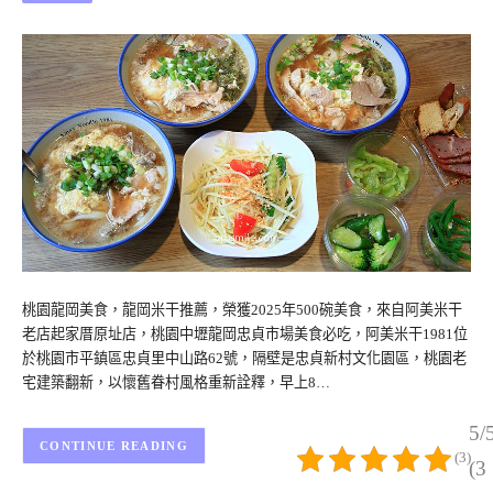
桃園龍岡美食，龍岡米干推薦，榮獲2025年500碗美食，來自阿美米干
老店起家厝原址店，桃園中壢龍岡忠貞市場美食必吃，阿美米干1981位
於桃園市平鎮區忠貞里中山路62號，隔壁是忠貞新村文化園區，桃園老
宅建築翻新，以懷舊眷村風格重新詮釋，早上8…
5/
CONTINUE READING
(3)
(3