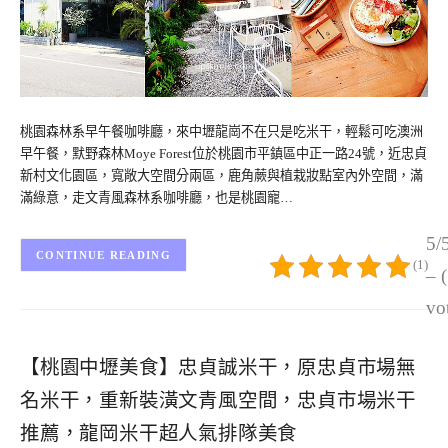
桃園森林系早午餐咖啡廳，來中壢龍崗不在只是吃米干，輕鬆可吃澳洲
早午餐，默野森林Moye Forest位於桃園市平鎮區中正一路24號，近忠貞
新村文化園區，寬敞大空間分兩區，鹿角蕨與植栽妝點室內外空間，滿
滿綠意，走文青風森林系咖啡廳，也是桃園寵…
5/
CONTINUE READING
(1)
– 
vo
【桃園中壢美食】忠貞誠米干，原忠貞市場無
名米干，重新裝潢文青風空間，忠貞市場米干
推薦，龍岡米干超人氣排隊美食