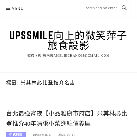
Skip
MENU
to
content
UPSSMILE向上的微笑萍子
旅食設影
邀約洽詢 請來信AMELIECHANG05@GMAIL.COM
標籤:
米其林必比登推介名店
台北最強宵夜【小品雅廚市府店】米其林必比
登推介40年清粥小菜進駐信義區
中式料理
UPSSMILE
2026-05-17