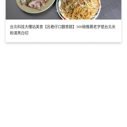
台北科技大樓站美食【呂巷仔口麵食館】500碗推薦老字號台北米
粉湯黑白切