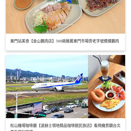
東門站美食【金山鵝肉店】500碗推薦東門市場旁老字號煙燻鵝肉
松山機場咖啡廳【波赫士領地精品咖啡館民族店】看飛機景觀台北