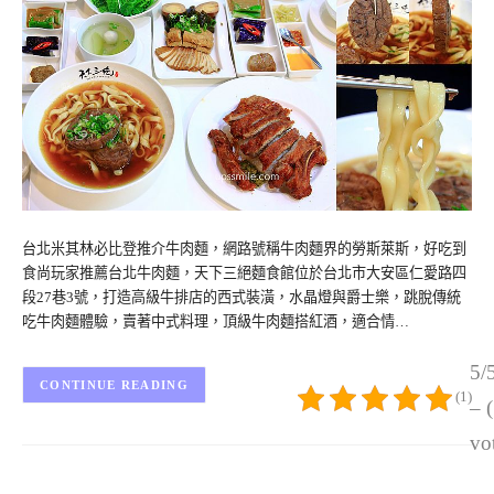
台北米其林必比登推介牛肉麵，網路號稱牛肉麵界的勞斯萊斯，好吃到
食尚玩家推薦台北牛肉麵，天下三絕麵食館位於台北市大安區仁愛路四
段27巷3號，打造高級牛排店的西式裝潢，水晶燈與爵士樂，跳脫傳統
吃牛肉麵體驗，賣著中式料理，頂級牛肉麵搭紅酒，適合情…
5/
CONTINUE READING
(1)
– 
vo