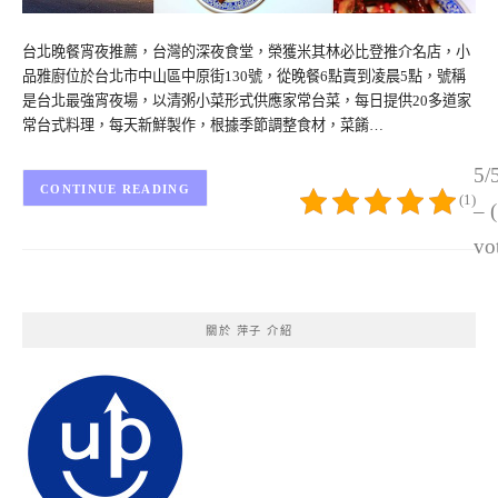
台北晚餐宵夜推薦，台灣的深夜食堂，榮獲米其林必比登推介名店，小
品雅廚位於台北市中山區中原街130號，從晚餐6點賣到凌晨5點，號稱
是台北最強宵夜場，以清粥小菜形式供應家常台菜，每日提供20多道家
常台式料理，每天新鮮製作，根據季節調整食材，菜餚…
5/
CONTINUE READING
(1)
– 
vo
關於 萍子 介紹