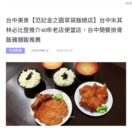
vo
台中美食【范記金之園草袋飯總店】台中米其
林必比登推介40年老店便當店，台中簡餐排骨
飯雞腿飯推薦
中式料理
UPSSMILE
2026-05-10