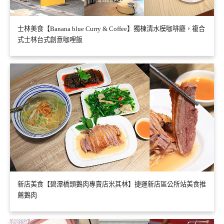
士林美食【Banana blue Curry & Coffee】獨棟清水模咖啡廳，複合
式士林台式創意咖哩飯
新店美食【碧潭橋頭鵝肉專賣店米其林】捷運新店區公所站美食推
薦鵝肉