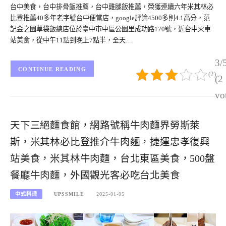
台中美食，台中排骨飯推薦，台中雞腿飯推薦，榮獲連續六年米其林必
比登推薦40多年老字號台中便當店，google評論4500多則4.1高分，范
記金之園草袋飯總店位於臺中市中區公園里成功路170號，近台中火車
站美食，從中午11點到晚上7點半，全天…
3/
CONTINUE READING
(2)
(2
vo
天下三絕麵食館，網路號稱牛肉麵界勞斯萊
斯，米其林必比登推介牛肉麵，捷運忠孝復興
站美食，米其林牛肉麵，台北東區美食，500盤
餐廳牛肉麵，外國觀光客必吃台北美食
中式料理
UPSSMILE
2025-01-05