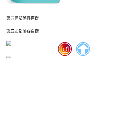
第五屆部落客百傑
第五屆部落客百傑
yam20130103_駐站玩家徽章