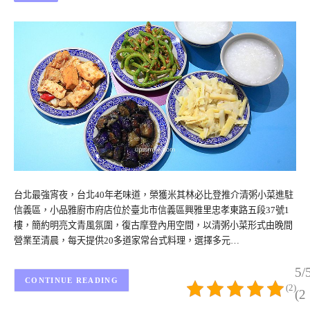
台北最強宵夜，台北40年老味道，榮獲米其林必比登推介清粥小菜進駐
信義區，小品雅廚市府店位於臺北市信義區興雅里忠孝東路五段37號1
樓，簡約明亮文青風氛圍，復古摩登內用空間，以清粥小菜形式由晚間
營業至清晨，每天提供20多道家常台式料理，選擇多元…
5/
CONTINUE READING
(2)
(2