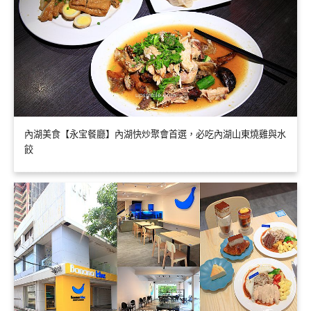
內湖美食【永宝餐廳】內湖快炒聚會首選，必吃內湖山東燒雞與水
餃