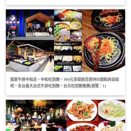
我家牛排中和店，中和吃到飽，360元享超過百道快炒甜點與自助
吧，全台最大台式牛排吃到飽，台北吃到飽推薦(瀏覽：1)