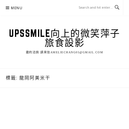
Skip
MENU
to
content
UPSSMILE向上的微笑萍子
旅食設影
邀約洽詢 請來信AMELIECHANG05@GMAIL.COM
標籤:
龍岡阿美米干