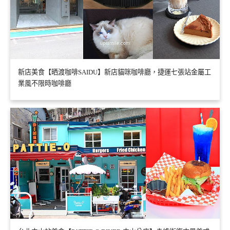
新店美食【晒渡咖啡SAIDU】新店貓咪咖啡廳，捷運七張站金屬工
業風不限時咖啡廳