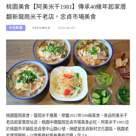
桃園美食【阿美米干1981】傳承40幾年起家厝
翻新龍崗米干老店，忠貞市場美食
中式料理
UPSSMILE
2026-06-03
桃園龍岡美食，龍岡米干推薦，榮獲2025年500碗美食，來自阿美米干
老店起家厝原址店，桃園中壢龍岡忠貞市場美食必吃，阿美米干1981位
於桃園市平鎮區忠貞里中山路62號，隔壁是忠貞新村文化園區，桃園老
宅建築翻新，以懷舊眷村風格重新詮釋，早上8…