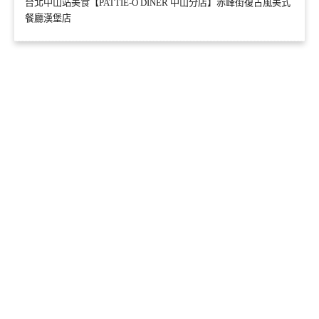
台北中山站美食【PATTIE-O DINER 中山分店】赤峰街復古風美式
餐廳漢堡店