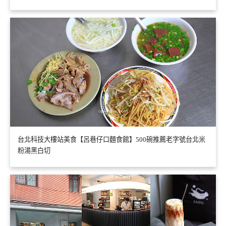
台北科技大樓站美食【呂巷仔口麵食館】500碗推薦老字號台北米
粉湯黑白切