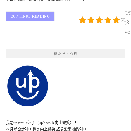
5/
CONTINUE READING
(3)
(3
vo
關於 萍子 介紹
我是upssmile萍子（up’s smile向上微笑）！
本身是設計師，也是向上微笑 旅食設影 攝影師。