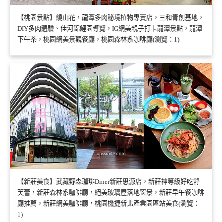
【桃園景點】繞山花，龍潭多肉秘境植物專賣店，三和青創基地，
DIY多肉體驗、佳河錦鯉園導覽，IG網美親子打卡龍潭景點，龍潭
下午茶，桃園網美景觀餐廳，桃園森林系咖啡廳(瀏覽：1)
【新莊美食】武藏野森珈琲Diner新莊思源店，新莊神等級好吃舒
芙蕾，新莊森林系咖啡廳，絕美玻璃屋落地窗景，新莊早午餐咖啡
廳推薦，新莊網美咖啡廳，桃園機捷新北產業園區站美食(瀏覽：
1)