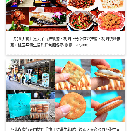
【桃園美食】魚夫子海鮮餐廳，桃園正光路快炒推薦，桃園快炒推
薦，桃園平價生猛海鮮包廂餐廳(瀏覽：47,408)
台北永康街東門站伴手禮【甜滿牛軋餅】韓國人來台必買台灣牛軋