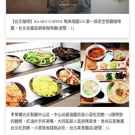
【台北咖啡】KA SKY COFFEE 陶朱隱園101第一排高空景觀咖啡
廳，台北信義區網美咖啡廳(瀏覽：1)
李掌櫃功夫製麵中山店，中山站最強麵店搭小菜吃到飽，Q彈帶勁
的麵條，紅油抄手好涮嘴，大同區超人氣排隊美食，食尚玩家推薦
台北吃到飽，小資族省錢族必吃，台北美食麵店(瀏覽：1)