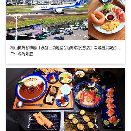
松山機場咖啡廳【波赫士領地精品咖啡館民族店】看飛機景觀台北
早午餐咖啡廳