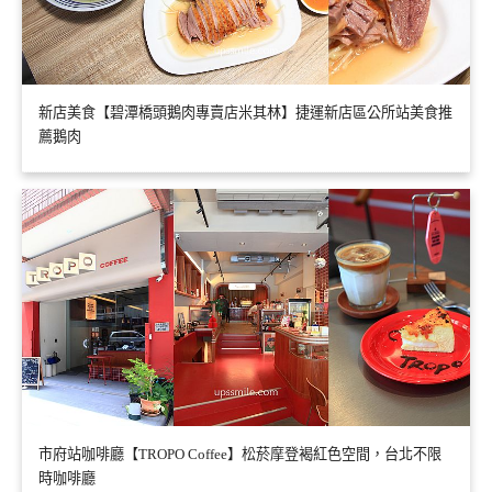
新店美食【碧潭橋頭鵝肉專賣店米其林】捷運新店區公所站美食推
薦鵝肉
市府站咖啡廳【TROPO Coffee】松菸摩登褐紅色空間，台北不限
時咖啡廳