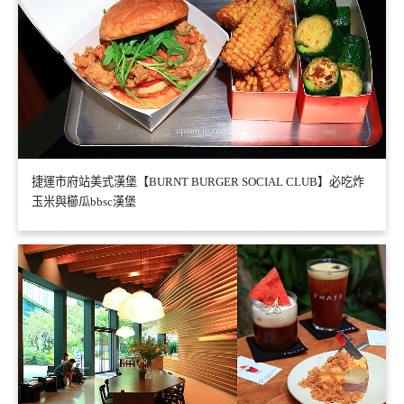
捷運市府站美式漢堡【BURNT BURGER SOCIAL CLUB】必吃炸
玉米與櫛瓜bbsc漢堡