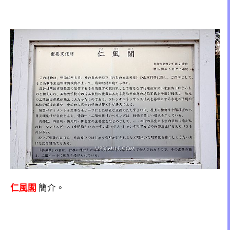
仁風閣
簡介。