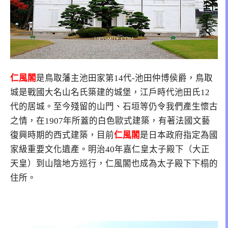
仁風閣
是鳥取藩主池田家第14代-池田仲博侯爵，鳥取
城是戰國大名山名氏築建的城堡，江戶時代池田氏12
代的居城。至今殘留的山門、石垣等仍令我們產生懷古
之情，在1907年所蓋的白色歐式建築，有著法國文藝
復興時期的西式建築，目前
仁風閣
是日本政府指定為國
家級重要文化遺產。明治40年嘉仁皇太子殿下（大正
天皇）到山陰地方巡行，仁風閣也成為太子殿下下榻的
住所。