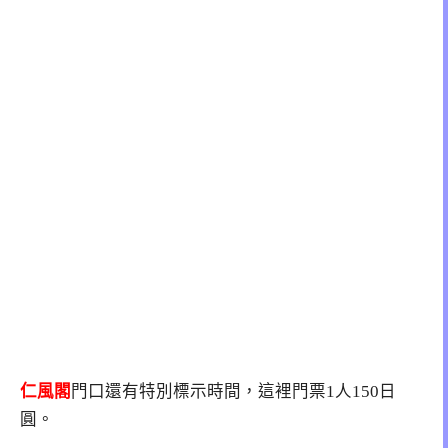
仁風閣
門口還有特別標示時間，這裡門票1人150日
圓。