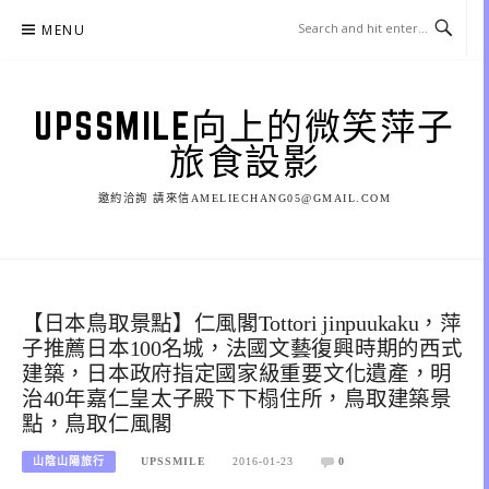
Skip
MENU
to
content
UPSSMILE向上的微笑萍子
旅食設影
邀約洽詢 請來信AMELIECHANG05@GMAIL.COM
【日本鳥取景點】仁風閣Tottori jinpuukaku，萍
子推薦日本100名城，法國文藝復興時期的西式
建築，日本政府指定國家級重要文化遺產，明
治40年嘉仁皇太子殿下下榻住所，鳥取建築景
點，鳥取仁風閣
山陰山陽旅行
UPSSMILE
2016-01-23
0