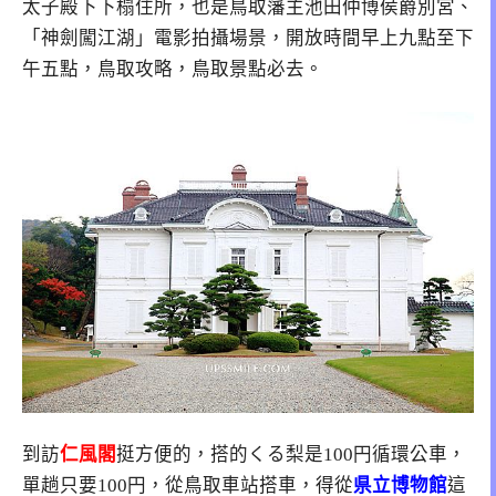
太子殿下下榻住所，也是鳥取藩主池田仲博侯爵別宮、
「神劍闖江湖」電影拍攝場景，開放時間早上九點至下
午五點，鳥取攻略，鳥取景點必去。
到訪
仁風閣
挺方便的，搭的くる梨是100円循環公車，
單趟只要100円，從鳥取車站搭車，得從
県立博物館
這