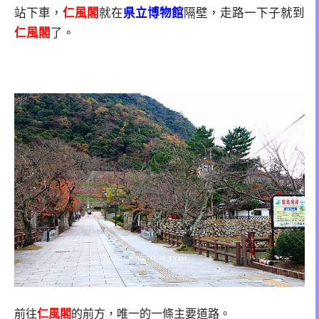
站下車，
仁風閣
就在
県立博物館
隔壁，走路一下子就到
仁風閣
了。
前往
仁風閣
的前方，唯一的一條主要道路。