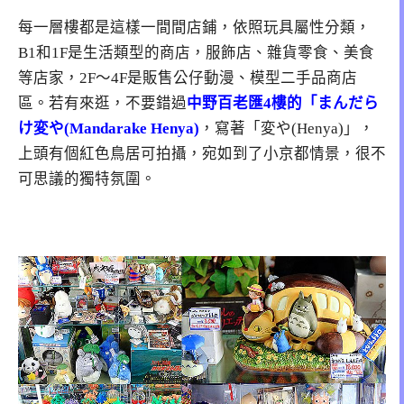
每一層樓都是這樣一間間店鋪，依照玩具屬性分類，
B1和1F是生活類型的商店，服飾店、雜貨零食、美食
等店家，2F～4F是販售公仔動漫、模型二手品商店
區。若有來逛，不要錯過
中野百老匯4樓的「まんだら
け変や(Mandarake Henya)
，寫著「変や(Henya)」，
上頭有個紅色鳥居可拍攝，宛如到了小京都情景，很不
可思議的獨特氛圍。