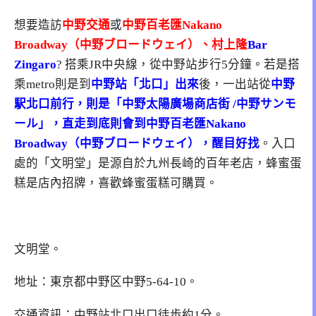
想要造訪
中野交通
或
中野百老匯
Nakano
Broadway（中野ブロードウェイ）、村上隆
Bar
Zingaro
? 搭乘JR中央線，從中野站步行5分鐘。若是搭
乘metro則是到
中野站「北口」出來
後，一出站從
中野
駅北口前行，則是
「中野太陽廣場商店街 /中野サンモ
ール」，直走到底則會到中野百老匯Nakano
Broadway（中野ブロードウェイ），醒目好找
。入口
處的「文明堂」是源自於九州長崎的百年老店，蜂蜜蛋
糕是店內招牌，喜歡蜂蜜蛋糕可購買。
文明堂。
地址：東京都中野区中野5-64-10。
交通資訊：中野站北口出口徒歩約1分。