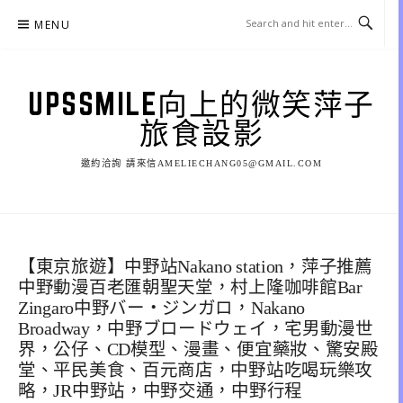
Skip
MENU
to
content
UPSSMILE向上的微笑萍子
旅食設影
邀約洽詢 請來信AMELIECHANG05@GMAIL.COM
【東京旅遊】中野站Nakano station，萍子推薦
中野動漫百老匯朝聖天堂，村上隆咖啡館Bar
Zingaro中野バー・ジンガロ，Nakano
Broadway，中野ブロードウェイ，宅男動漫世
界，公仔、CD模型、漫畫、便宜藥妝、驚安殿
堂、平民美食、百元商店，中野站吃喝玩樂攻
略，JR中野站，中野交通，中野行程