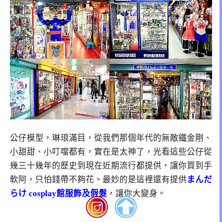
公仔模型，琳琅滿目，從我們那個年代的無敵鐵金剛、
小甜甜、小叮噹都有，實在是太神了，光看這些公仔從
幾三十幾年的歷史到現在近期流行都提供，讓你買到手
軟阿，只怕錢帶不夠花。最妙的是這裡還有提供
まんだ
らけ cosplay館服飾及假髮
，讓你大變身。