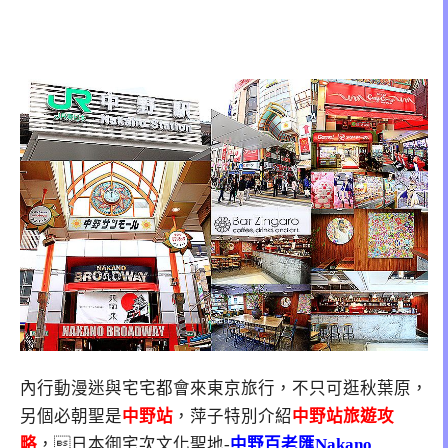
內行動漫迷與宅宅都會來東京旅行，不只可逛秋葉原，
另個必朝聖是
中野站
，萍子特別介紹
中野站旅遊攻
略
，日本御宅次文化聖地-
中野百老匯
Nakano