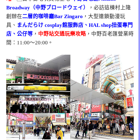
Broadway（中野ブロードウェイ）
，必訪這棟村上隆
創辦在
二層的咖啡廳Bar Zingaro
，大型連鎖動漫玩
具、
まんだらけ cosplay館服飾店、HAL shop扭蛋專門
店、公仔等
，
中野站交通玩樂攻略
，中野百老匯營業時
間：11:00～20:00。