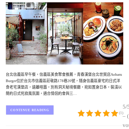
台北信義區早午餐，信義區美食聚會推薦，青春漢堡台北世貿店Aoharu
Burger位於台北市信義區莊敬路178巷20號，隱身信義區豪宅的日式洋
食老宅漢堡店，遠離喧囂，別有洞天秘境餐廳，宛如置身日本，裝潢以
簡約日式侘寂風氛圍，適合情侶約會與三…
5/
CONTINUE READING
(1)
– 
vo