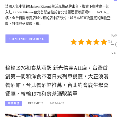
法國人氣小狐狸Maison Kitsuné生活風格品牌來台，攜旗下咖啡廳一起
入駐，Café Kitsuné台北首間店位於台北信義區寶麗廣塲BELLAVITA二
樓，全台首間專賣店以少有的店中店形式，以日本和室為靈感的購物空
間，打造舒適寬敞，複…
5/
CONTINUE READING
(1)
– 
vo
輪輪1976和食茶酒駅 新光信義A11店，台灣首
創第一間和洋食茶酒日式列車餐廳，大正浪漫
餐酒館，台北餐酒館推薦，台北約會慶生聚會
餐廳，輪輪1976和食茶酒駅菜單
中式料理
UPSSMILE
2023-04-26