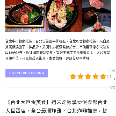
台北牛排餐廳推薦，台北信義區牛排餐廳，台北約會餐廳推薦，來自墨
賞鐵板燒旗下牛排品牌，艾朋牛排餐酒館位於台北市信義區忠孝東路五
段139號2樓，近捷運市府站美食，寬敞美式工業風用餐氛圍，大片窗景
景觀座位，可見信義區街景，生意很好，建議艾朋牛排餐…
5/
CONTINUE READING
(1)
– 
vo
【台北大巨蛋美食】週末炸雞漢堡俱樂部台北
大巨蛋店，全台最潮炸雞，台北炸雞推薦，捷