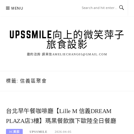
Skip
MENU
to
content
UPSSMILE向上的微笑萍子
旅食設影
邀約洽詢 請來信AMELIECHANG05@GMAIL.COM
標籤:
信義區聚會
台北早午餐咖啡廳【Lille M 信義DREAM
PLAZA店3樓】瑪黑餐飲旗下歐陸全日餐廳
3C美妝
UPSSMILE
2026-04-05