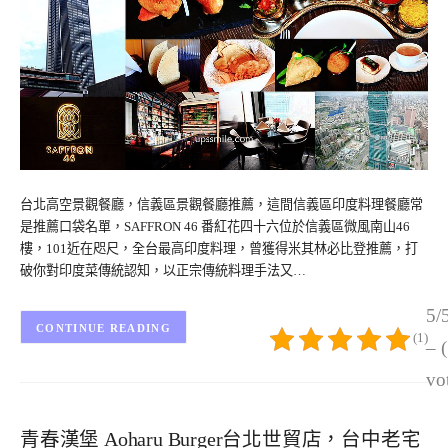
台北高空景觀餐廳，信義區景觀餐廳推薦，這間信義區印度料理餐廳常
是推薦口袋名單，SAFFRON 46 番紅花四十六位於信義區微風南山46
樓，101近在咫尺，全台最高印度料理，曾獲得米其林必比登推薦，打
破你對印度菜傳統認知，以正宗傳統料理手法又…
5/
CONTINUE READING
(1)
– 
vo
青春漢堡 Aoharu Burger台北世貿店，台中老宅