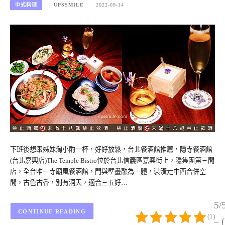
中式料理
UPSSMILE
2022-09-14
下班後想跟姊妹淘小酌一杯，好好放鬆，台北餐酒館推薦，隱寺餐酒館
(台北嘉興店)The Temple Bistro位於台北信義區嘉興街上，隱集團第三間
店，全台唯一寺廟風餐酒館，門與壁畫融為一體，裝潢走中西合併空
間，古色古香，別有洞天，適合三五好…
5/
CONTINUE READING
(1)
– 