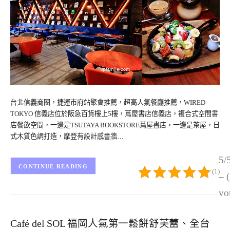
台北信義商圈，捷運市府站聚會推薦，超高人氣餐廳推薦，WIRED
TOKYO 信義店位於阪急百貨樓上5樓，蔦屋書店信義店，複合式空間書
店餐飲空間，一邊是TSUTAYA BOOKSTORE蔦屋書店，一邊是茶屋，日
式木質色調打造，摩登有設計感書牆…
5/
CONTINUE READING
(1)
– 
vo
Café del SOL 福岡人氣第一鬆餅舒芙蕾、全台