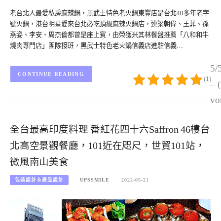
老台北人最愛私房麻辣鍋，黑武士特色老火鍋東豐店是台北40多年老字
號火鍋，港台明星愛來台北必吃頂級麻辣火鍋店，連梁朝偉、王菲、孫
燕姿、李安、周杰倫都曾是座上賓，由榮獲米其林餐盤推薦「八和和牛
燒肉專門店」團隊接班，黑武士特色老火鍋信義店進駐信義…
5/
CONTINUE READING
(1)
– 
vo
全台最高印度料理 番紅花四十六Saffron 46樓台
北高空景觀餐廳，101近在咫尺，世貿101站，
微風南山美食
包裝設計＆產品設計
UPSSMILE
2022-05-21