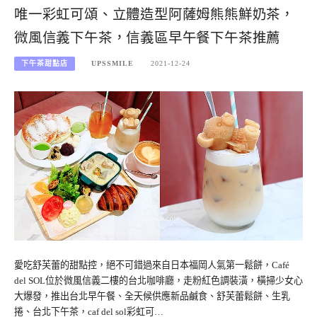
唯一彩虹可頌、立體造型阿薩姆熊熊鮮奶茶，
微風信義下午茶，信義區早午餐下午茶推薦
下午茶甜點店
UPSSMILE
2021-12-24
愛吃舒芙蕾的甜點控，絕不可錯過來自日本福岡人氣第一鬆餅，Café
del SOL位於微風信義二樓的台北咖啡廳，走粉紅色調裝潢，橫掃少女心
大爆發，推出台北早午餐、全天候供應新品鹹食、舒芙蕾鬆餅、生乳
捲、台北下午茶，caf del sol彩虹可…