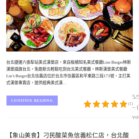
台北捷運六張犁站美式漢堡店，來自板橋知名美式餐廳Lins Burger林斯
漢堡插旗台北，免跑新北輕鬆吃到台北美式餐廳，林斯漢堡美式餐廳
Lin’s Burger台北信義店位於台北市信義區和平東路三段173號，主打美
式漢堡專賣店，提供經典美式漢…
5/
CONTINUE READING
(1)
– 
vo
【象山美食】刁民酸菜魚信義松仁店，台北酸