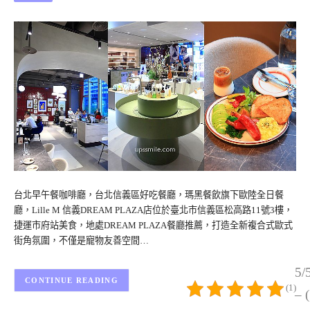
台北早午餐咖啡廳，台北信義區好吃餐廳，瑪黑餐飲旗下歐陸全日餐
廳，Lille M 信義DREAM PLAZA店位於臺北市信義區松高路11號3樓，
捷運市府站美食，地處DREAM PLAZA餐廳推薦，打造全新複合式歐式
街角氛圍，不僅是寵物友善空間…
5/
CONTINUE READING
(1)
– 