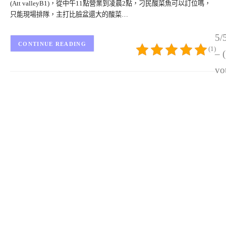
(Att valleyB1)，從中午11點營業到凌晨2點，刁民酸菜魚可以訂位嗎，
只能現場排隊，主打比臉盆還大的酸菜…
5/
CONTINUE READING
(1)
– 
vo