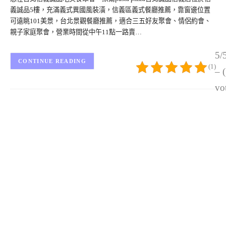
義誠品5樓，充滿義式異國風裝潢，信義區義式餐廳推薦，靠窗邊位置
可遠眺101美景，台北景觀餐廳推薦，適合三五好友聚會、情侶約會、
親子家庭聚會，營業時間從中午11點一路賣…
5/
CONTINUE READING
(1)
– 
vo