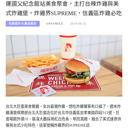
運國父紀念館站美食聚會，主打台辣炸雞與美
式炸雞堡，炸雞界SUPREME，信義區炸雞必吃
包裝設計＆產品設計
UPSSMILE
2024-08-25
台北大巨蛋美食餐廳，全台最潮炸雞，想吃炸雞饕客有口福了，週末炸
雞漢堡俱樂部台北大巨蛋店位於台北市信義區忠孝東路四段515號，巨
蛋場館外環1F，裝潢大膽採用紅白色系，明亮寬敞，融合了美式速食快
餐與台式小吃特色，這家號稱炸雞界的SUPREME店…