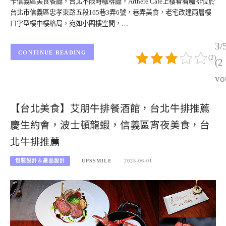
卡信義區美食餐廳，台北不限時咖啡廳，Arthere Café上樓看看咖啡位於
台北市信義區忠孝東路五段165巷3弄6號，巷弄美食，老宅改建兩層樓
ㄇ字型樓中樓格局，宛如小閣樓空間，…
3/
CONTINUE READING
(2)
(2
vo
【台北美食】艾朋牛排餐酒館，台北牛排推薦
慶生約會，波士頓龍蝦，信義區宵夜美食，台
北牛排推薦
包裝設計＆產品設計
UPSSMILE
2025-06-01