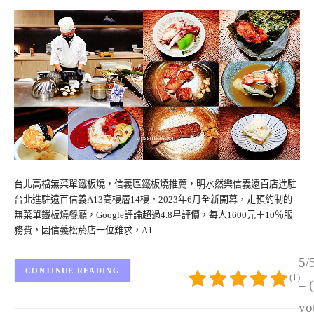
台北高檔無菜單鐵板燒，信義區鐵板燒推薦，明水然樂信義遠百店進駐
台北進駐遠百信義A13高樓層14樓，2023年6月全新開幕，走預約制的
無菜單鐵板燒餐廳，Google評論超過4.8星評價，每人1600元＋10％服
務費，因信義松菸店一位難求，A1…
5/
CONTINUE READING
(1)
– 
vo