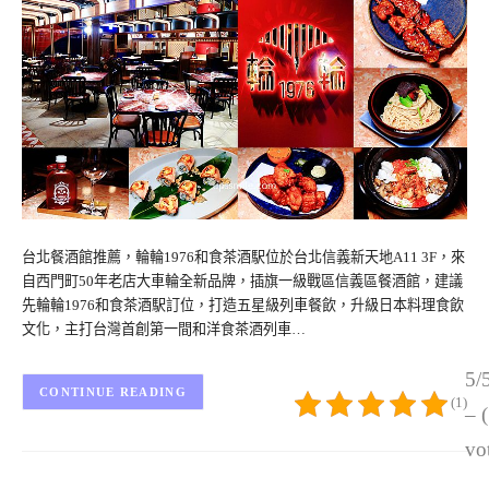
台北餐酒館推薦，輪輪1976和食茶酒駅位於台北信義新天地A11 3F，來
自西門町50年老店大車輪全新品牌，插旗一級戰區信義區餐酒館，建議
先輪輪1976和食茶酒駅訂位，打造五星級列車餐飲，升級日本料理食飲
文化，主打台灣首創第一間和洋食茶酒列車…
5/
CONTINUE READING
(1)
– 
vo