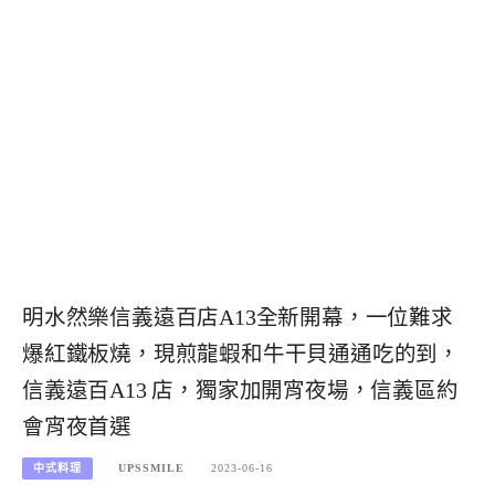
明水然樂信義遠百店A13全新開幕，一位難求
爆紅鐵板燒，現煎龍蝦和牛干貝通通吃的到，
信義遠百A13 店，獨家加開宵夜場，信義區約
會宵夜首選
中式料理
UPSSMILE
2023-06-16