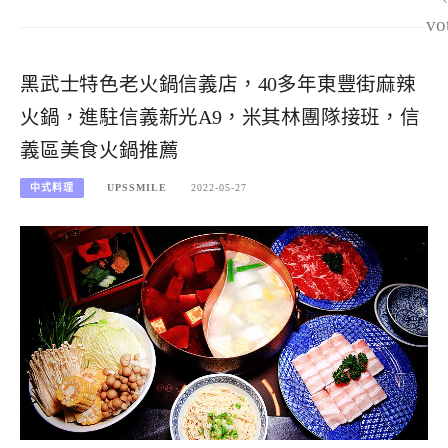
vo
黑武士特色老火鍋信義店，40多年東豐街麻辣
火鍋，進駐信義新光A9，米其林團隊接班，信
義區美食火鍋推薦
中式料理
UPSSMILE
2022-05-27