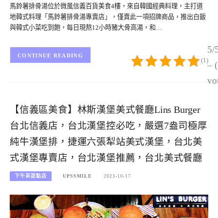
馬鈴薯排骨湯位於微風信義百貨美食4樓，來自韓國經典料理，主打道
地韓式料理「馬鈴薯排骨湯專賣店」，僅賣此一項招牌商品，推出白飯
與韓式小菜吃到飽，每日現熬12小時豬大骨高湯，和…
5/
CONTINUE READING
(1)
– 
vo
【信義區美食】林斯漢堡美式餐廳Lins Burger
台北信義店，台北漢堡控必吃，嚴選7盎司極厚
純牛漢堡排，捷運六張犁站美式漢堡，台北美
式漢堡專賣店，台北漢堡推薦，台北美式餐廳
下午茶甜點店
UPSSMILE
2023-10-17