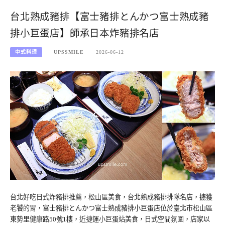
台北熟成豬排【富士豬排とんかつ富士熟成豬
排小巨蛋店】師承日本炸豬排名店
中式料理
UPSSMILE
2026-06-12
台北好吃日式炸豬排推薦，松山區美食，台北熟成豬排排隊名店，擄獲
老饕的胃，富士豬排とんかつ富士熟成豬排小巨蛋店位於臺北市松山區
東勢里健康路50號1樓，近捷運小巨蛋站美食，日式空間氛圍，店家以