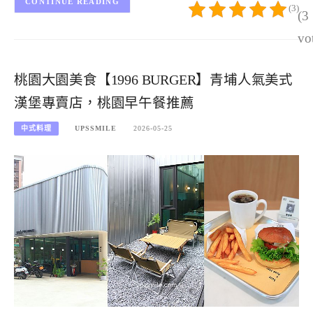
CONTINUE READING
(3)
(3
vo
桃園大園美食【1996 BURGER】青埔人氣美式
漢堡專賣店，桃園早午餐推薦
中式料理
UPSSMILE
2026-05-25