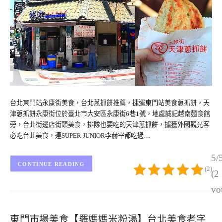
台北東門站永康街美食，台北蔥抓餅推薦，捷運東門站美食蔥抓餅，天
津蔥抓餅永康街位於臺北市大安區永康街6巷1號，地處誠記越南麵食館
旁，台北街邊店街頭美食，排隊也要吃的天津蔥抓餅，擄獲外國觀光客
必吃台北美食，連SUPER JUNIOR李赫宰都吃過…
5/
CONTINUE READING
(2)
(2
vo
東門市場美食【羅媽媽米粉湯】台北美食老字