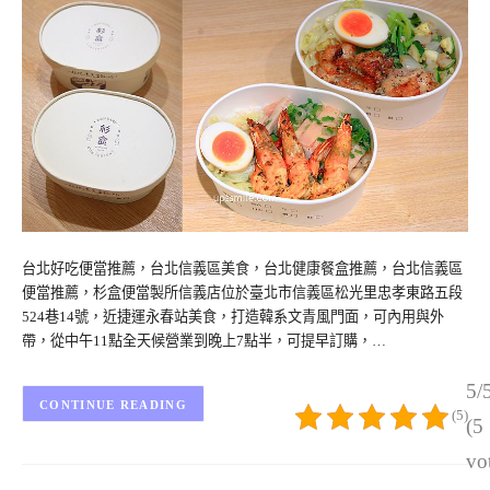
台北好吃便當推薦，台北信義區美食，台北健康餐盒推薦，台北信義區
便當推薦，杉盒便當製所信義店位於臺北市信義區松光里忠孝東路五段
524巷14號，近捷運永春站美食，打造韓系文青風門面，可內用與外
帶，從中午11點全天候營業到晚上7點半，可提早訂購，…
5/
CONTINUE READING
(5)
(5
vo