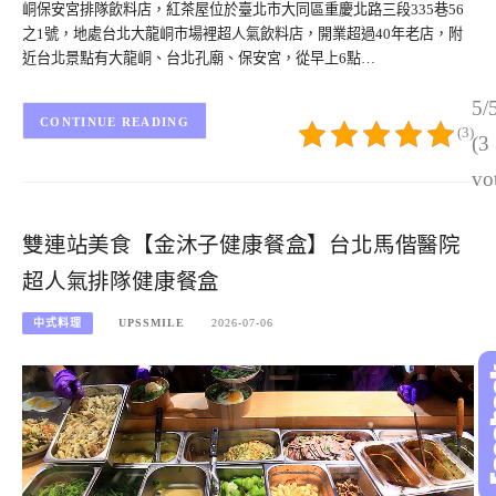
峒保安宮排隊飲料店，紅茶屋位於臺北市大同區重慶北路三段335巷56
之1號，地處台北大龍峒市場裡超人氣飲料店，開業超過40年老店，附
近台北景點有大龍峒、台北孔廟、保安宮，從早上6點…
5/
CONTINUE READING
(3)
(3
vo
雙連站美食【金沐子健康餐盒】台北馬偕醫院
超人氣排隊健康餐盒
中式料理
UPSSMILE
2026-07-06