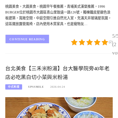
桃園美食，大園美食，桃園早午餐推薦，青埔美式漢堡推薦，1996
BURGER位於桃園市大園區青山里致遠一路126號，獨棟鐵皮屋銀色浪
板建築，寬敞空間，中庭空間引進自然光入室，充滿天井玻璃屋氛圍，
這區擺放露營風椅，店內使用木質家具，也是寵物友…
5/
CONTINUE READING
(2)
(2
vo
台北美食【三禾米粉湯】台大醫學院旁40年老
店必吃黑白切小菜與米粉湯
中式料理
UPSSMILE
2026-04-24