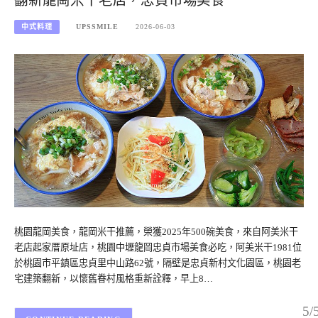
翻新龍崗米干老店，忠貞市場美食
中式料理
UPSSMILE
2026-06-03
桃園龍岡美食，龍岡米干推薦，榮獲2025年500碗美食，來自阿美米干
老店起家厝原址店，桃園中壢龍岡忠貞市場美食必吃，阿美米干1981位
於桃園市平鎮區忠貞里中山路62號，隔壁是忠貞新村文化園區，桃園老
宅建築翻新，以懷舊眷村風格重新詮釋，早上8…
5/