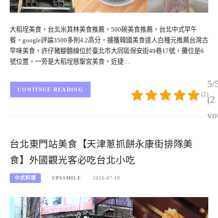
大稻埕美食，台北米其林美食推薦，500碗美食推薦，台北中式早午
餐，google評論3500多則4.2高分，擄獲韓國美食達人白種元推薦台灣古
早味美食，許仔豬腳麵線位於臺北市大同區保安街49巷17號，攤位是6
號位置，一旁是大稻埕慈聖宮美食，近捷…
5/
CONTINUE READING
(2)
(2
vo
台北東門站美食【天津蔥抓餅永康街排隊美
食】外國觀光客必吃台北小吃
中式料理
UPSSMILE
2026-07-18