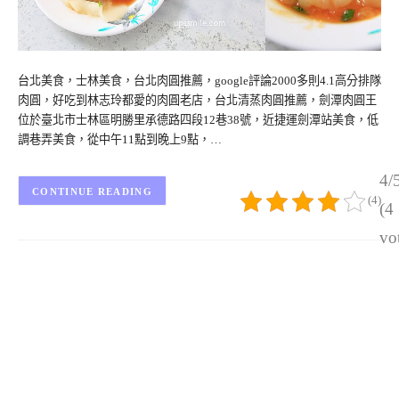
台北美食，士林美食，台北肉圓推薦，google評論2000多則4.1高分排隊
肉圓，好吃到林志玲都愛的肉圓老店，台北清蒸肉圓推薦，劍潭肉圓王
位於臺北市士林區明勝里承德路四段12巷38號，近捷運劍潭站美食，低
調巷弄美食，從中午11點到晚上9點，…
4/
CONTINUE READING
(4)
(4
vo