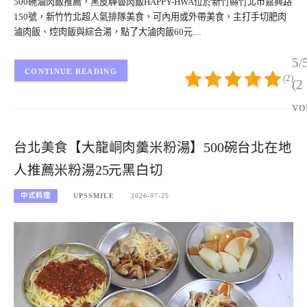
500碗滷肉飯推薦，黑皮驊魯肉飯HAPPY-HWA位於新竹縣竹北市嘉興路
150號，新竹竹北超人氣排隊美食，可內用或外帶美食，主打手切肥肉
滷肉飯、焢肉飯與綜合湯，點了大滷肉飯60元…
5/
CONTINUE READING
(2)
(2
vo
台北美食【大龍峒肉羹米粉湯】500碗台北在地
人推薦米粉湯25元黑白切
中式料理
UPSSMILE
2026-07-25