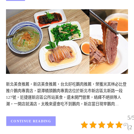
新北美食推薦，新店美食推薦，台北好吃鵝肉推薦，榮獲米其林必比登
推介鵝肉專賣店，碧潭橋頭鵝肉專賣店位於新北市新店區北新路一段
127號，近捷運新店區公所站美食，還未開門營業，絡繹不絕排隊人
潮，一開店就滿店，太晚來還會吃不到鵝肉，新店當日現宰鵝肉…
5/
CONTINUE READING
(2)
(2