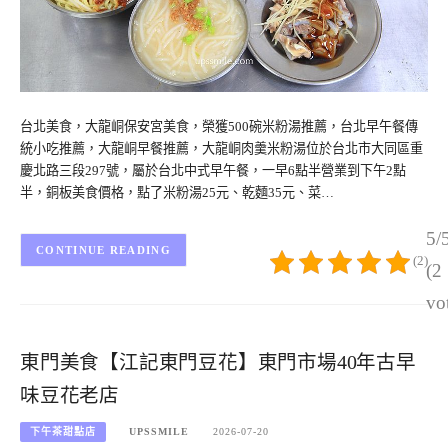
台北美食，大龍峒保安宮美食，榮獲500碗米粉湯推薦，台北早午餐傳
統小吃推薦，大龍峒早餐推薦，大龍峒肉羹米粉湯位於台北市大同區重
慶北路三段297號，屬於台北中式早午餐，一早6點半營業到下午2點
半，銅板美食價格，點了米粉湯25元、乾麵35元、菜…
5/
CONTINUE READING
(2)
(2
vo
東門美食【江記東門豆花】東門市場40年古早
味豆花老店
下午茶甜點店
UPSSMILE
2026-07-20