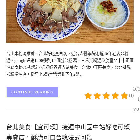
台北米粉湯推薦，台北好吃黑白切，近台大醫學院附近40年老店米粉
湯，google評論1000多則4.2個分米粉湯，三禾米粉湯位於臺北市中正區
林森南路61巷3號，近捷運善導寺站美食，台北中正區美食，台北排隊
米粉湯名店，從早上6點半營業到下午2點…
5/
CONTINUE READING
(1)
– 
vo
台北美食【宜可頌】捷運中山國中站好吃可頌
專賣店，酥脆可口台魂法式可頌