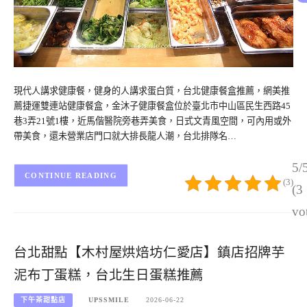
現代人講求健康餐，健身的人講求蛋白質，台北健康餐盒推薦，網美推
薦捷運雙連站健康餐盒，金沐子健康餐盒位於臺北市中山區民生西路45
巷3弄21號1樓，近馬偕醫院旁巷弄美食，日式文青風空間，可內用或外
帶美食，還未營業店門口就大排長龍人潮，台北排隊名…
5/
CONTINUE READING
(3)
(3
vo
台北甜點【木村屋烘焙坊仁愛店】鎮店招牌芋
泥布丁蛋糕，台北生日蛋糕推薦
下午茶甜點店
UPSSMILE
2026-06-22