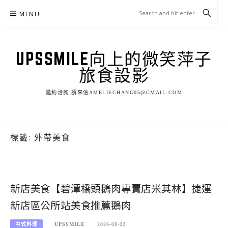
Skip
MENU
to
content
UPSSMILE向上的微笑萍子
旅食設影
邀約洽詢 請來信AMELIECHANG05@GMAIL.COM
標籤:
外帶美食
新店美食【碧潭橋頭鵝肉專賣店米其林】捷運
新店區公所站美食推薦鵝肉
中式料理
UPSSMILE
2026-08-02