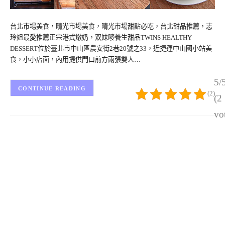
台北市場美食，晴光市場美食，晴光市場甜點必吃，台北甜品推薦，志
玲姐最愛推薦正宗港式燉奶，双妹嘜養生甜品TWINS HEALTHY
DESSERT位於臺北市中山區農安街2巷20號之33，近捷運中山國小站美
食，小小店面，內用提供門口前方兩張雙人…
5/
CONTINUE READING
(2)
(2
vo