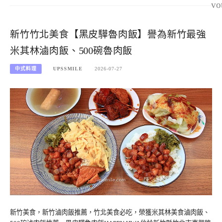
vo
新竹竹北美食【黑皮驊魯肉飯】譽為新竹最強
米其林滷肉飯、500碗魯肉飯
中式料理
UPSSMILE
2026-07-27
新竹美食，新竹滷肉飯推薦，竹北美食必吃，榮獲米其林美食滷肉飯、