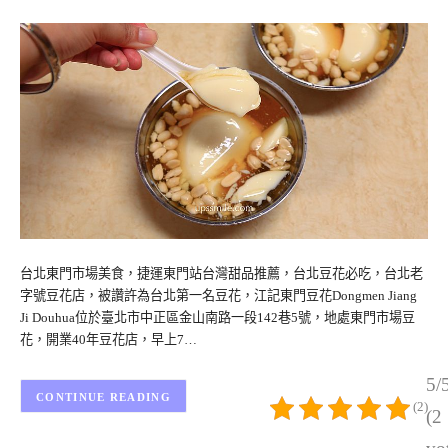
台北東門市場美食，捷運東門站台灣甜品推薦，台北豆花必吃，台北老
字號豆花店，被讚許為台北第一名豆花，江記東門豆花Dongmen Jiang
Ji Douhua位於臺北市中正區金山南路一段142巷5號，地處東門市場豆
花，開業40年豆花店，早上7…
5/
CONTINUE READING
(2)
(2