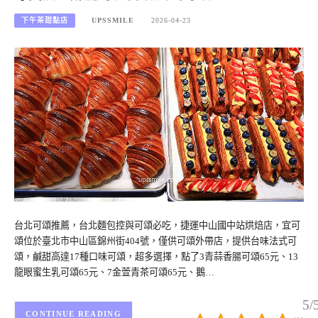
下午茶甜點店
UPSSMILE
2026-04-23
台北可頌推薦，台北麵包控與可頌必吃，捷運中山國中站烘焙店，宜可
頌位於臺北市中山區錦州街404號，僅供可頌外帶店，提供台味法式可
頌，鹹甜高達17種口味可頌，超多選擇，點了3青蒜香腸可頌65元、13
龍眼蜜生乳可頌65元、7金萱青茶可頌65元、鵝…
5/
CONTINUE READING