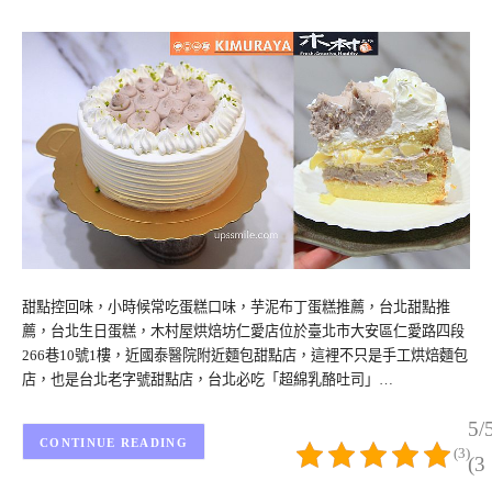
甜點控回味，小時候常吃蛋糕口味，芋泥布丁蛋糕推薦，台北甜點推
薦，台北生日蛋糕，木村屋烘焙坊仁愛店位於臺北市大安區仁愛路四段
266巷10號1樓，近國泰醫院附近麵包甜點店，這裡不只是手工烘焙麵包
店，也是台北老字號甜點店，台北必吃「超綿乳酪吐司」…
5/
CONTINUE READING
(3)
(3