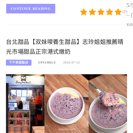
5/
CONTINUE READING
(1)
– 
vo
台北甜品【双妹嘜養生甜品】志玲姐姐推薦晴
光市場甜品正宗港式燉奶
下午茶甜點店
UPSSMILE
2026-07-13