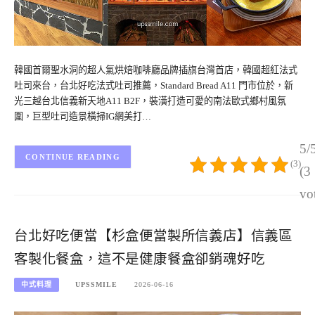
韓國首爾聖水洞的超人氣烘焙咖啡廳品牌插旗台灣首店，韓國超紅法式
吐司來台，台北好吃法式吐司推薦，Standard Bread A11 門市位於，新
光三越台北信義新天地A11 B2F，裝潢打造可愛的南法歐式鄉村風氛
圍，巨型吐司造景橫掃IG網美打…
5/
CONTINUE READING
(3)
(3
vo
台北好吃便當【杉盒便當製所信義店】信義區
客製化餐盒，這不是健康餐盒卻銷魂好吃
中式料理
UPSSMILE
2026-06-16