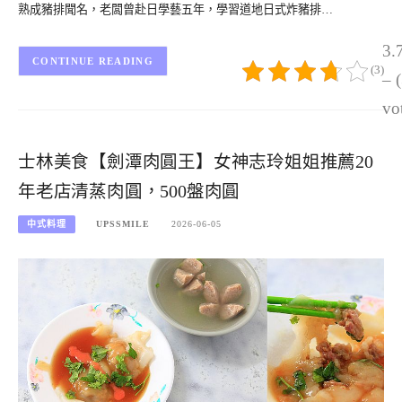
熟成豬排聞名，老闆曾赴日學藝五年，學習道地日式炸豬排…
3.
CONTINUE READING
(3)
– 
vo
士林美食【劍潭肉圓王】女神志玲姐姐推薦20
年老店清蒸肉圓，500盤肉圓
中式料理
UPSSMILE
2026-06-05