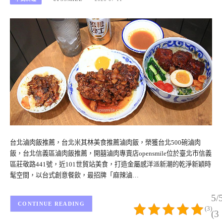
台北滷肉飯推薦，台北米其林美食推薦滷肉飯，榮獲台北500碗滷肉
飯，台北信義區滷肉飯推薦，開囍滷肉專賣店opensmile位於臺北市信義
區莊敬路441號，近101世貿站美食，打造金屬感洋派新潮的乾淨新穎時
髦空間，以台式創意餐飲，最招牌「麻辣滷…
5/
CONTINUE READING
(3)
(3