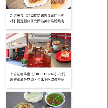
新店美食【碧潭橋頭鵝肉專賣店米其
林】捷運新店區公所站美食推薦鵝肉
市府站咖啡廳【TROPO Coffee】松菸
摩登褐紅色空間，台北不限時咖啡廳