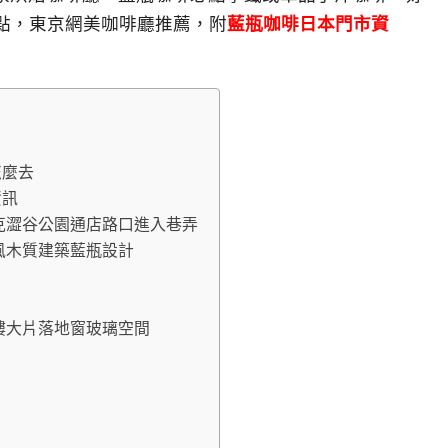
景點，東京網美咖啡廳推薦，附
藍瓶咖啡日本門市資
通怎麼去
資訊
谷店 星巴克澀谷公園通店路口進入巷弄
店 北歐風木質建築藍瓶設計
店 兩層樓大片落地窗玻璃空間