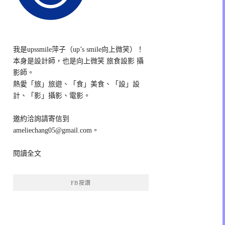
我是upssmile萍子（up’s smile向上微笑）！
本身是設計師，也是向上微笑 旅食設影 攝
影師。
熱愛「旅」旅遊、「食」美食、「設」設
計、「影」攝影、電影。
邀約洽詢請寄信到
ameliechang05@gmail.com。
閱讀全文
FB按讚