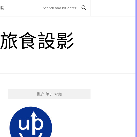
相關
子 旅食設影
關於 萍子 介紹