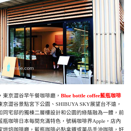
，東京澀谷早午餐咖啡廳，
Blue bottle coffee藍瓶咖啡
澀谷景點宮下公園、SHIBUYA SKY展望台不遠，
如同宅邸的獨棟二層樓設計和公園的綠蔭融為一體，前
瓶咖啡日本每間充滿特色，號稱咖啡界Apple，店內
家烘焙咖啡廳，藍瓶咖啡必點拿鐵或單品手沖咖啡，好