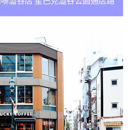
fee藍瓶咖啡澀谷店 星巴克澀谷公園通店路