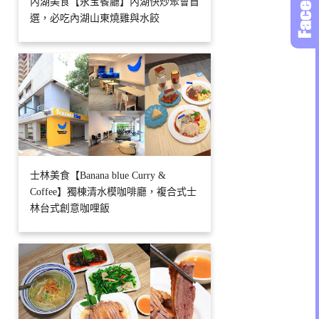
內湖美食【永宝餐廳】內湖快炒聚會首
選，必吃內湖山東燒雞與水餃
士林美食【Banana blue Curry &
Coffee】獨棟清水模咖啡廳，複合式士
林台式創意咖哩飯