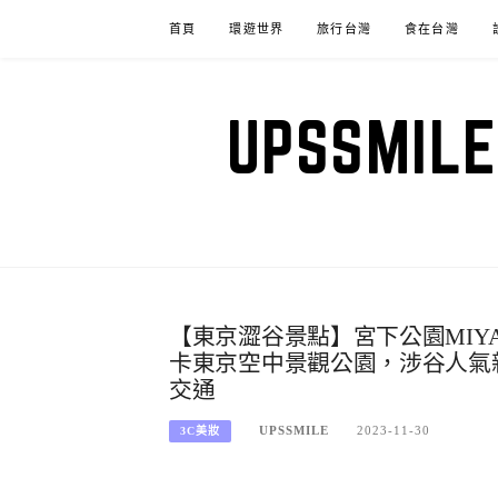
Skip
首頁
環遊世界
旅行台灣
食在台灣
to
content
UPSSM
【東京澀谷景點】宮下公園MIYAS
卡東京空中景觀公園，涉谷人氣
交通
UPSSMILE
2023-11-30
3C美妝