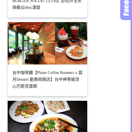
BURGER SOCIAL CLUB】必吃炸玉米
與櫛瓜bbsc漢堡
台中咖啡廳【Phase Coffee Roasters x 碧
月Dessert 勤美術館店】台中神等級流
心巴斯克蛋糕