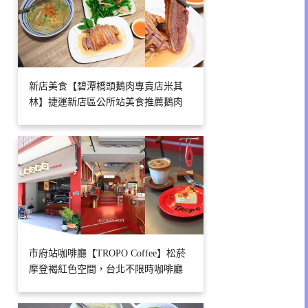
新店美食【碧潭橋頭鵝肉專賣店米其
林】捷運新店區公所站美食推薦鵝肉
市府站咖啡廳【TROPO Coffee】松菸
摩登褐紅色空間，台北不限時咖啡廳