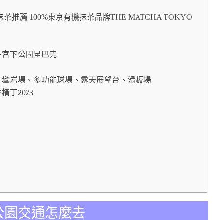
抹茶推薦 100%東京有機抹茶品牌THE MATCHA TOKYO
樓戶外宮下公園星巴克
頂樓附有攀岩場、多功能球場、露天展望台、滑板場
橫丁2023
宮下公園交通怎麼去