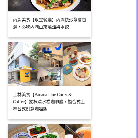
內湖美食【永宝餐廳】內湖快炒聚會首
選，必吃內湖山東燒雞與水餃
士林美食【Banana blue Curry &
Coffee】獨棟清水模咖啡廳，複合式士
林台式創意咖哩飯