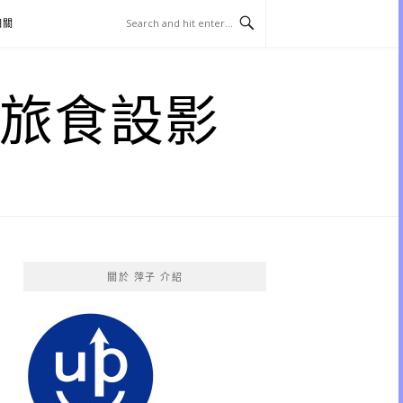
相關
子 旅食設影
關於 萍子 介紹