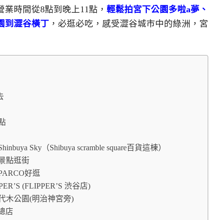
營業時間從8點到晚上11點，
輕鬆拍宮下公園多啦a夢、
園到澀谷橫丁
，必逛必吃，感受澀谷城市中的綠洲，宮
去
景點
uya Sky（Shibuya scramble square百貨這棟）
邊景點逛街
谷PARCO好逛
R’S (FLIPPER’S 渋谷店)
到代代木公園(明治神宮旁)
本總店