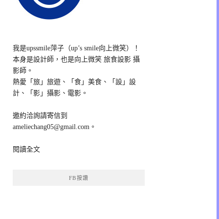
我是upssmile萍子（up’s smile向上微笑）！
本身是設計師，也是向上微笑 旅食設影 攝
影師。
熱愛「旅」旅遊、「食」美食、「設」設
計、「影」攝影、電影。
邀約洽詢請寄信到
ameliechang05@gmail.com。
閱讀全文
FB按讚