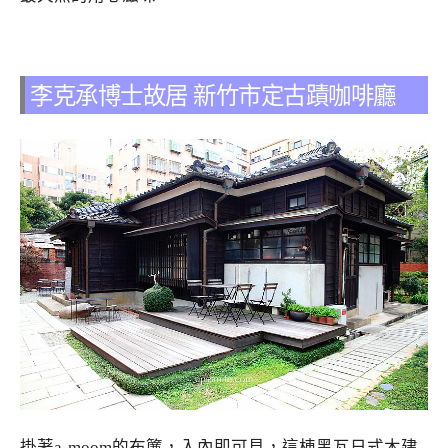
李克承博士故居 新竹市定古蹟咖啡廳
掛著a-moom的布簾，入內即可見，這棟黑瓦日式木建