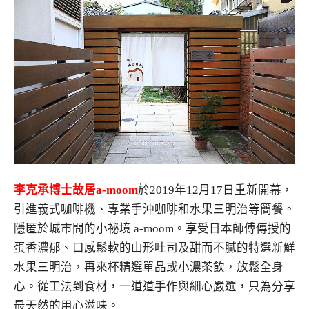
李克承博士故居a-moom
於2019年12月17日重新開幕，
引進義式咖啡機、專業手沖咖啡和水果三明治等簡餐。
隱匿於城市間的小祕境 a-moom。享受日本師傅傳授的
蛋香濃郁、口感鬆軟的山形吐司及甜而不膩的特選新鮮
水果三明治，再來杯精選單品或小濃茶飲，放鬆全身
心。從工法到食材，一道道手作與細心嚴選，只為分享
最天然的用心滋味。