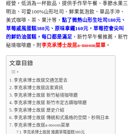
經營，低消為一杯飲品，提供手作早午餐、季節水果三
明治、可愛100%山形吐司、鮮果氣泡飲、單品手沖、
美式咖啡、茶、果汁等，
點了微熱山形生吐司180元、
草莓戚風蛋糕380元、原味拿鐵160元，草莓控會尖叫
的鮮奶油蛋糕，每口都是滿足
，新竹早午餐推薦，新竹
秘境咖啡廳，附
李克承博士故居a-moom菜單
。
文章目錄
李克承博士故居交通怎麼去
李克承博士故居店家資訊
李克承博士故居 新竹秘境咖啡廳
李克承博士故居 新竹市定古蹟咖啡廳
李克承博士故居 歷史介紹
李克承博士故居 傳統和式風格的空間，秒飛日本
李克承博士故居a-moom菜單
李克承博士故居 推薦草莓蛋糕380元