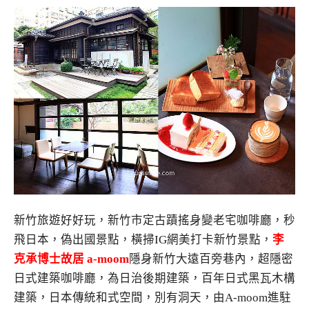
新竹旅遊好好玩，新竹市定古蹟搖身變老宅咖啡廳，秒
飛日本，偽出國景點，橫掃IG網美打卡新竹景點，
李
克承博士故居 a-moom
隱身新竹大遠百旁巷內，超隱密
日式建築咖啡廳，為日治後期建築，百年日式黑瓦木構
建築，日本傳統和式空間，別有洞天，由A-moom進駐