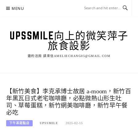
Skip
MENU
to
content
UPSSMILE向上的微笑萍子
旅食設影
邀約洽詢 請來信AMELIECHANG05@GMAIL.COM
【新竹美食】李克承博士故居 a-moom，新竹百
年黑瓦日式老宅咖啡廳，必點微熱山形生吐
司、草莓蛋糕，新竹網美咖啡廳，新竹早午餐
必吃
下午茶甜點店
UPSSMILE
2025-02-15