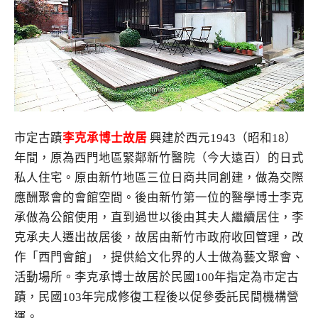
市定古蹟
李克承博士故居
興建於西元1943（昭和18）
年間，原為西門地區緊鄰新竹醫院（今大遠百）的日式
私人住宅。原由新竹地區三位日商共同創建，做為交際
應酬聚會的會館空間。後由新竹第一位的醫學博士李克
承做為公館使用，直到過世以後由其夫人繼續居住，李
克承夫人遷出故居後，故居由新竹市政府收回管理，改
作「西門會館」，提供給文化界的人士做為藝文聚會、
活動場所。李克承博士故居於民國100年指定為市定古
蹟，民國103年完成修復工程後以促參委託民間機構營
運。