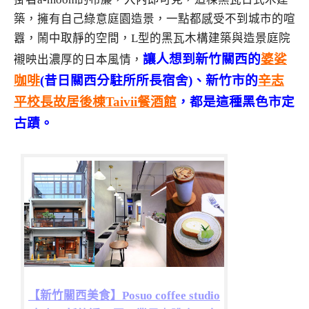
築，擁有自己綠意庭園造景，一點都感受不到城市的喧
囂，鬧中取靜的空間，L型的黑瓦木構建築與造景庭院
讓人想到新竹關西的
婆娑
襯映出濃厚的日本風情，
咖啡
(昔日關西分駐所所長宿舍)、新竹市的
辛志
平校長故居後棟Taivii餐酒館
，都是這種黑色市定
古蹟。
【新竹關西美食】Posuo coffee studio