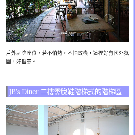
戶外庭院座位，若不怕熱，不怕蚊蟲，這裡好有國外氛
圍，好愜意。
JB’s Diner 二樓需脫鞋階梯式的階梯區