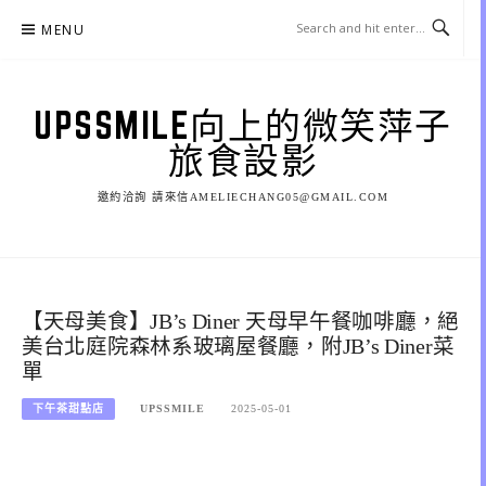
Skip
MENU
to
content
UPSSMILE向上的微笑萍子
旅食設影
邀約洽詢 請來信AMELIECHANG05@GMAIL.COM
【天母美食】JB’s Diner 天母早午餐咖啡廳，絕
美台北庭院森林系玻璃屋餐廳，附JB’s Diner菜
單
下午茶甜點店
UPSSMILE
2025-05-01