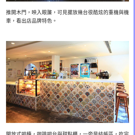
推開木門，映入眼簾，可見擺放幾台很酷炫的重機與機
車，看出店品牌特色。
開放式吧檯，咖啡吧台與甜點櫃，一旁是結帳區，吃完