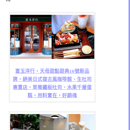
富玉洋行，天母甜點甜典16號新品
牌，絕美日式復古風咖啡館、生吐司
專賣店，草莓鐵板吐司、水果千層蛋
糕，用料實在，好銷魂