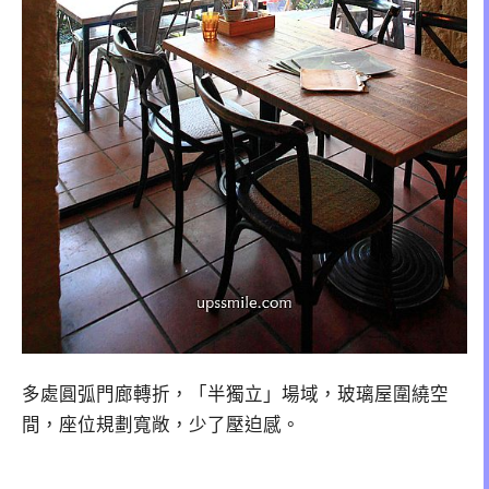
多處圓弧門廊轉折，「半獨立」場域，玻璃屋圍繞空
間，座位規劃寬敞，少了壓迫感。