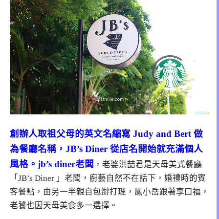
創辦人取祖父母的英文名縮寫 Judy and Bert 做
為餐廳名稱，JB’s Diner 從店名開始就充滿個人
風格。jb’s diner老闆
，老婆洪喆君是天母美式餐廳
「JB’s Diner 」老闆，廚藝自然不在話下，婚禮時的賓
客餐點，由另一半親自包辦打理，鳳小岳跟著享口福，
老饕也因天母美食多一選擇。