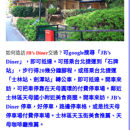
可google搜尋「JB’s
如何造訪
JB’s Diner
交通？
Diner」，即可抵達。可搭乘台北捷運到「石牌
站」，步行得20幾分鐘腳程，或搭乘台北捷運
「士林站、劍潭站」轉公車，即可抵達。開車來
訪，可把車停靠在天母圓環的付費停車場。鄰近
士林區天母國小附近美食商圈。開車來訪，JB’s
Diner 停車，好停車，路邊停車格，或是找天母
停車場付費停車場。士林區天玉街美食推薦、天
母咖啡廳推薦。