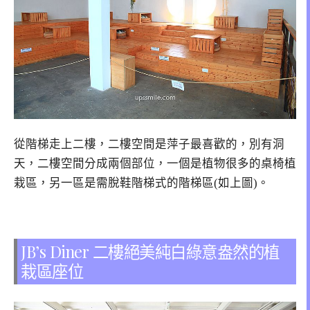
從階梯走上二樓，二樓空間是萍子最喜歡的，別有洞
天，二樓空間分成兩個部位，一個是植物很多的桌椅植
栽區，另一區是需脫鞋階梯式的階梯區(如上圖)。
JB’s Diner 二樓絕美純白綠意盎然的植
栽區座位