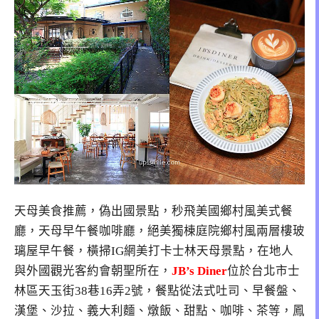
天母美食推薦，偽出國景點，秒飛美國鄉村風美式餐
廳，天母早午餐咖啡廳，絕美獨棟庭院鄉村風兩層樓玻
璃屋早午餐，橫掃IG網美打卡士林天母景點，在地人
與外國觀光客約會朝聖所在，
JB’s Diner
位於台北市士
林區天玉街38巷16弄2號，餐點從法式吐司、早餐盤、
漢堡、沙拉、義大利麵、燉飯、甜點、咖啡、茶等，鳳