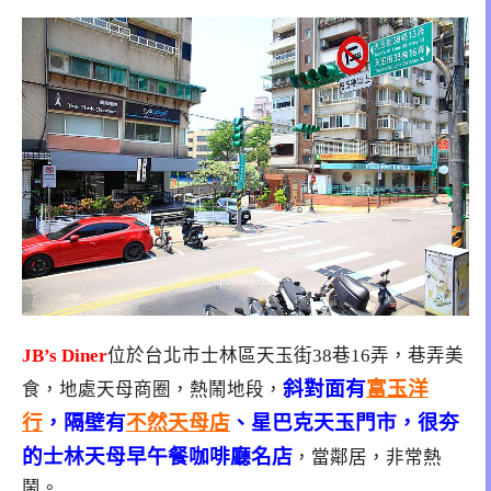
JB’s Diner
位於台北市士林區天玉街38巷16弄，巷弄美
斜對面有
富玉洋
食，地處天母商圈，熱鬧地段，
行
，隔壁有
不然天母店
、星巴克天玉門市，很夯
的士林天母早午餐咖啡廳名店
，當鄰居，非常熱
鬧。